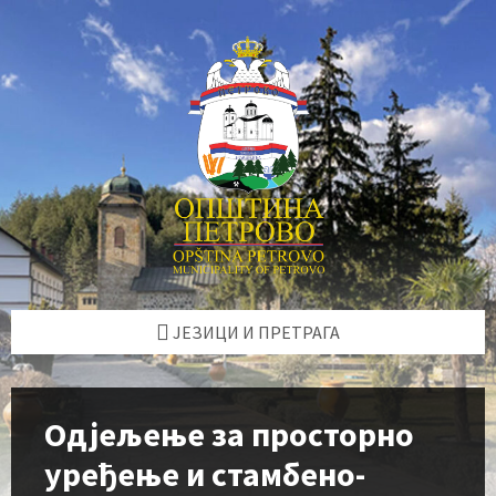
Skip
Skip
Skip
to
to
to
content
left
footer
sidebar
ЈЕЗИЦИ И ПРЕТРАГА
Одјељење за просторно
уређење и стамбено-