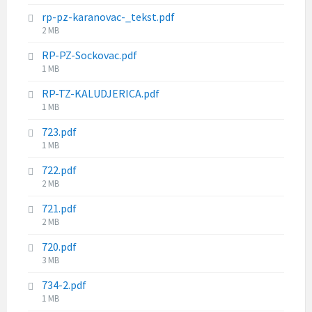
size:
rp-pz-karanovac-_tekst.pdf
File
2 MB
size:
RP-PZ-Sockovac.pdf
File
1 MB
size:
RP-TZ-KALUDJERICA.pdf
File
1 MB
size:
723.pdf
File
1 MB
size:
722.pdf
File
2 MB
size:
721.pdf
File
2 MB
size:
720.pdf
File
3 MB
size:
734-2.pdf
File
1 MB
size: