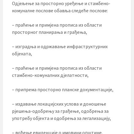
Одјељење за просторно уређење и стамбено-
комуналне послове обавља следеће послове:
– праћење и примјена прописа из области
просторног планирања и грађења,
– изградња и одржавање инфраструктурних
објеката,
– праћење и примјена прописа из области
стамбено-комуналних дјелатности,
– припрема просторно планске документације,
– издавање локацијских услова и доношење
рјешења-одобрењу за грађење, одобрења за
употребу објекта и одобрења за легализацију,
– вођење евиденције о имовини општине.