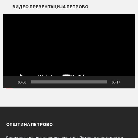
ВИДЕО ПРЕЗЕНТАЦИЈА ПЕТРОВО
Прегледач
видео
записа
00:00
05:17
ОПШТИНА ПЕТРОВО
Према званичним подацима, општина Петрово егзистира од