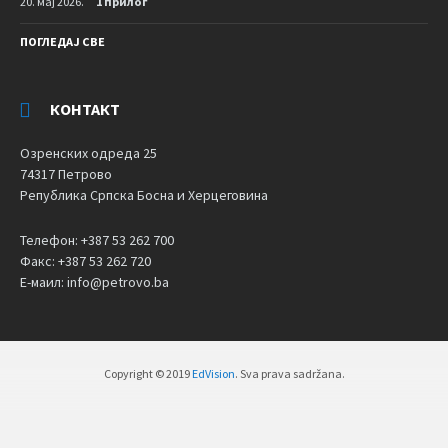
20. мај 2026.
1 прилог
ПОГЛЕДАЈ СВЕ
КОНТАКТ
Озренских одреда 25
74317 Петрово
Република Српска Босна и Херцеговина
Телефон: +387 53 262 700
Факс: +387 53 262 720
Е-маил: info@petrovo.ba
Copyright © 2019
EdVision
. Sva prava sadržana.