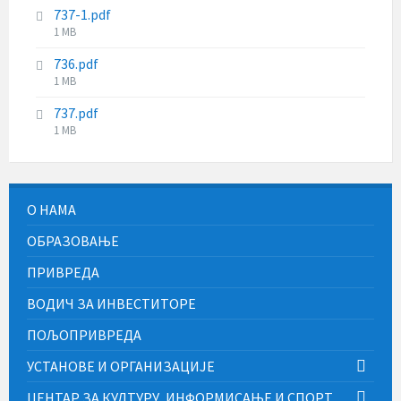
737-1.pdf
File
1 MB
size:
736.pdf
File
1 MB
size:
737.pdf
File
1 MB
size:
О НАМА
ОБРАЗОВАЊЕ
ПРИВРЕДА
ВОДИЧ ЗА ИНВЕСТИТОРЕ
ПОЉОПРИВРЕДА
УСТАНОВЕ И ОРГАНИЗАЦИЈЕ
ЦЕНТАР ЗА КУЛТУРУ, ИНФОРМИСАЊЕ И СПОРТ