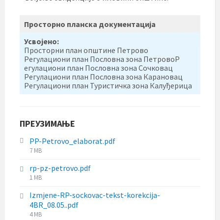
Просторно планска документација
Усвојено:
Просторни план општине Петрово
Регулациони план Пословна зона ПетровоР
егулациони план Пословна зона Сочковац
Регулациони план Пословна зона Карановац
Регулациони план Туристичка зона Калуђерица
ПРЕУЗИМАЊЕ
PP-Petrovo_elaborat.pdf
File
7 MB
size:
rp-pz-petrovo.pdf
File
1 MB
size:
Izmjene-RP-sockovac-tekst-korekcija-
4BR_08.05..pdf
File
4 MB