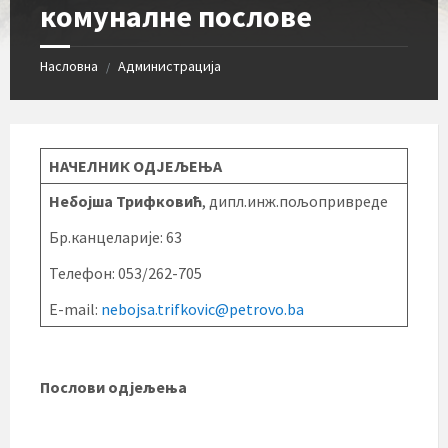
комуналне послове
Насловна
Администрација
/
НАЧЕЛНИК ОДЈЕЉЕЊА
Небојша Трифковић
, дипл.инж.пољопривреде
Бр.канцеларије: 63
Телефон: 053/262-705
E-mail:
nebojsa.trifkovic@petrovo.ba
Послови одјељења