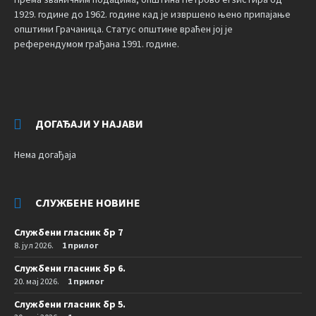
1929. године до 1962. године кад је извршено њено припајање
општини Грачаница. Статус општине враћен јој је
референдумом грађана 1991. године.
ДОГАЂАЈИ У НАЈАВИ
Нема догађаја
СЛУЖБЕНЕ НОВИНЕ
Службени гласник бр 7
8. јул 2026.
1 прилог
Службени гласник бр 6.
20. мај 2026.
1 прилог
Службени гласник бр 5.