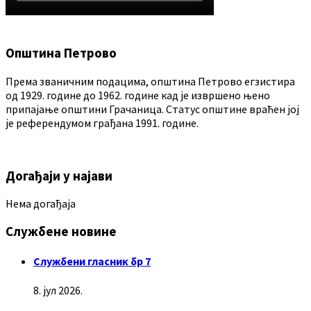
Општина Петрово
Према званичним подацима, општина Петрово егзистира
од 1929. године до 1962. године кад је извршено њено
припајање општини Грачаница. Статус општине враћен јој
је референдумом грађана 1991. године.
Догађаји у најави
Нема догађаја
Службене новине
Службени гласник бр 7
8. јул 2026.