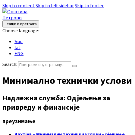
Skip to content
Skip to left sidebar
Skip to footer
Језици и претрага
Choose language:
ћир
lat
ENG
Search:
Минимално технички услови
Надлежна служба: Одјељење за
привреду и финансије
преузимање
Захтјев – Минимални технички услови – рјешење