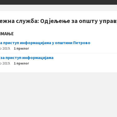
ежна служба: Одјељење за општу управ
ИМАЊЕ
а приступ информацијама у општини Петрово
р 2019.
1 прилог
 за приступ информацијама
р 2019.
1 прилог