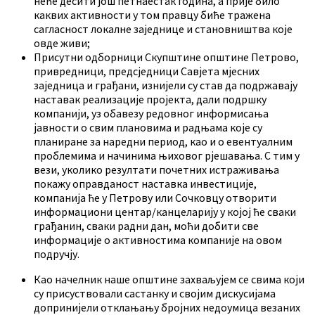
неће десити још петнаестак година, а прије било
каквих активности у том правцу биће тражена
сагласност локалне заједнице и становништва које
овде живи;
Присутни одборници Скупштине општине Петрово,
привредници, предсједници Савјета мјесних
заједница и грађани, изнијели су став да подржавају
наставак реализације пројекта, дали подршку
компанији, уз обавезу редовног информисања
јавности о свим плановима и радњама које су
планиране за наредни период, као и о евентуалним
проблемима и начинима њиховог рјешавања. С тим у
вези, уколико резултати почетних истраживања
покажу оправданост наставка инвестиције,
компанија ће у Петрову или Сочковцу отворити
информациони центар/канцеларију у којој ће сваки
грађанин, сваки радни дан, моћи добити све
информације о активностима компаније на овом
подручју.
Као начелник наше општине захваљујем се свима који
су присуствовали састанку и својим дискусијама
допринијели отклањању бројних недоумица везаних