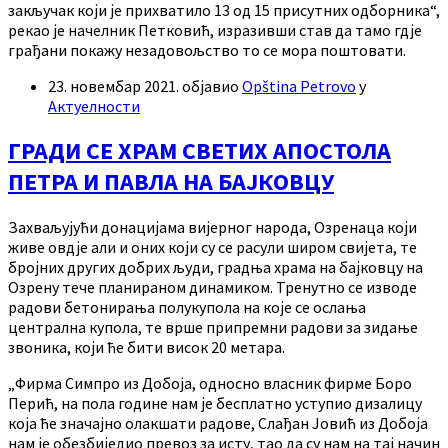
закључак који је прихватило 13 од 15 присутних одборника“,
рекао је начелник Петковић, изразивши став да тамо гдје
грађани покажу незадовољство то се мора поштовати.
23. новембар 2021.
објавио
Opština Petrovo
у
Актуелности
ГРАДИ СЕ ХРАМ СВЕТИХ АПОСТОЛА
ПЕТРА И ПАВЛА НА БАЈКОВЦУ
Захваљујући донацијама вијерног народа, Озренаца који
живе овдје али и оних који су се расули широм свијета, те
бројних других добрих људи, градња храма на бајковцу на
Озрену тече планираном динамиком. Тренутно се изводе
радови бетонирања полукупола на које се ослања
централна купола, те врше припремни радови за зидање
звоника, који ће бити висок 20 метара.
„Фирма Симпро из Добоја, односно власник фирме Боро
Перић, на пола године нам је бесплатно уступио дизалицу
која ће значајно олакшати радове, Слађан Јовић из Добоја
нам је обезбиједио превоз за исту, тао да су нам на тај начин