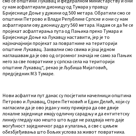
смо се општини Лукавац и федералном министарству и они
су нам асфалтирали дионицу од Тумара у правцу
Бријеснице Доње у дужини од 500 метара. Обратили смо се
општини Петрово и Влади Републике Српске и они су нам
асфалтирали ову дионицу дугу 560 метара. Надам се да ће се
пројекат асфалтирања пута од Пањика преко Тумара и
Бријеснице Доње ка Лукавцу наставити, јер је то
најзначајнији пројекат за повратнике на територији
општине Лукавац. Захвални смо свима и још једном
наглашавам да је ово од огромног значаја не само за Пањик
него за све повратнике у српска села на територији
општине Лукавац“, рекао је Љубиша Мијатовић,
предсједник МЗ Тумаре.
Нови асфалтни пут данас су посјетили начелници општина
Петрово и Лукавац, Озрен Петковић и Един Делић, који су
нагласили да је ово један у низу примјера да ове двије
локалне заједнице имају одличну сарадњу и да ентитетску
линију гледају као нешто што људе не раздваја него даје
могућност заједничког рада и улагања, а све с циљем
обезбјеђивања што бољих услова за живот повратника.