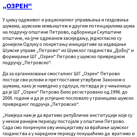
„ОЗРЕН“
У циљу одрживог и рационалног управљања и газдовања
шумама, шумским земљиштем и другим потенцијалима шума
на подручју општине Петрово, одборници Скупштине
општине, на јуче одржаном засиједању, једногласно су
донијели Одлуку о покретању иницијативе за издвајање
Шумске управе „Петрово“ из Шумског газдинства „Добој“ и
формирање ШГ „Озрен“ Петрово у шумско привредном
подручју „Петровско“.
Да за организовање смосталног ШГ „Озрен“ Петрово
постоје сви услови и претпоставке утврђене Законом о
шумама, како је наведено у одлуци, потврда је у чињеници
да је ШГ „Озрен“ Петрово било регистровано од 1996. до
2006. године и да је успјешно пословало у границама шумско
привредног подручја „Петровско“.
„Намјера нам је да вратимо републичке институције које су
у неком ранијем периоду постојале у општини Петрово.
Сада смо покренули ову иницијативу за враћање шумског
газдинства а у наредном периоду покушаћемо да вратимо и