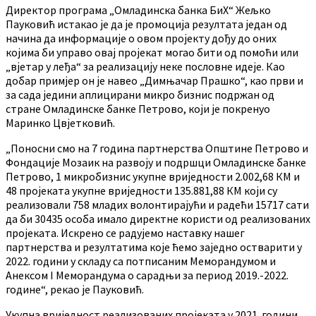
Директор програма „Омладинска банка БиХ“ Жељко
Пауковић истакао је да је промоција резултата један од
начина да информације о овoм пројекту дођу до оних
којима би управо овај пројекат могао бити од помоћи или
„вјетар у леђа“ за реализацију неке пословне идеје. Као
добар примјер он је навео „Димњачар Прашко“, као први и
за сада једини аплицирани микро бизнис подржан од
стране Омладинске банке Петрово, који је покренуо
Маринко Цвјетковић.
„Поносни смо на 7 година партнерства Општине Петрово и
Фондације Мозаик на развоју и подршци Омладинске банке
Петрово, 1 микробизнис укупне вриједности 2.002,68 КМ и
48 пројеката укупне вриједности 135.881,88 КМ који су
реализовали 758 младих волонтирајући и радећи 15717 сати
да би 30435 особа имало директне користи од реализованих
пројеката. Искрено се радујемо наставку нашег
партнерства и резултатима које ћемо заједно остварити у
2022. години у складу са потписаним Меморандумом и
Анексом I Меморандума о сарадњи за период 2019.-2022.
године“, рекао је Пауковић.
Укупна вриједност реализованих пројеката у 2021. години