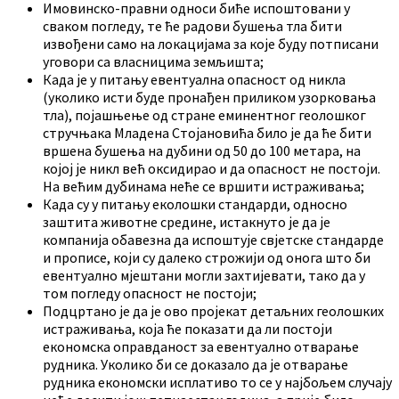
Имовинско-правни односи биће испоштовани у
сваком погледу, те ће радови бушења тла бити
извођени само на локацијама за које буду потписани
уговори са власницима земљишта;
Када је у питању евентуална опасност од никла
(уколико исти буде пронађен приликом узорковања
тла), појашњење од стране еминентног геолошког
стручњака Младена Стојановића било је да ће бити
вршена бушења на дубини од 50 до 100 метара, на
којој је никл већ оксидирао и да опасност не постоји.
На већим дубинама неће се вршити истраживања;
Када су у питању еколошки стандарди, односно
заштита животне средине, истакнуто је да је
компанија обавезна да испоштује свјетске стандарде
и прописе, који су далеко строжији од онога што би
евентуално мјештани могли захтијевати, тако да у
том погледу опасност не постоји;
Подцртано је да је ово пројекат детаљних геолошких
истраживања, која ће показати да ли постоји
економска оправданост за евентуално отварање
рудника. Уколико би се доказало да је отварање
рудника економски исплативо то се у најбољем случају