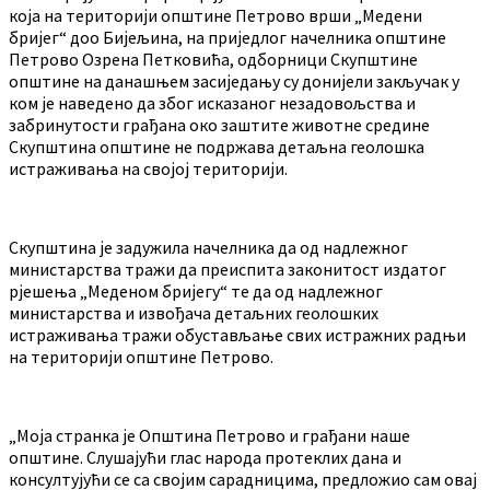
која на територији општине Петрово врши „Медени
бријег“ доо Бијељина, на приједлог начелника општине
Петрово Озрена Петковића, одборници Скупштине
општине на данашњем засиједању су донијели закључак у
ком је наведено да због исказаног незадовољства и
забринутости грађана око заштите животне средине
Скупштина општине не подржава детаљна геолошка
истраживања на својој територији.
Скупштина је задужила начелника да од надлежног
министарства тражи да преиспита законитост издатог
рјешења „Меденом бријегу“ те да од надлежног
министарства и извођача детаљних геолошких
истраживања тражи обустављање свих истражних радњи
на територији општине Петрово.
„Моја странка је Општина Петрово и грађани наше
општине. Слушајући глас народа протеклих дана и
консултујући се са својим сарадницима, предложио сам овај