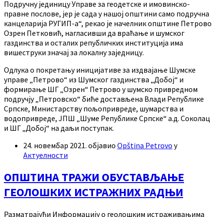
Подручну јединицу Управе за геодетске и имовинско-
правне послове, јер је сада у нашој општини само подручна
канцеларија РУГИП-а“, рекао је начелник општине Петрово
Озрен Петковић, нагласивши да враћање и шумског
газдинства и осталих републичких институција има
вишеструки значај за локалну заједницу.
Одлука о покретању иницијативе за издвајање Шумске
управе „Петрово“ из Шумског газдинства „Добој“ и
формирање ШГ „Озрен“ Петрово у шумско привредном
подручју „Петровско“ биће достављена Влади Републике
Српске, Министарству пољопривреде, шумарства и
водопривреде, ЈПШ „Шуме Републике Српске“ а.д. Соколац
и ШГ „Добој“ на даљи поступак.
24. новембар 2021.
објавио
Opština Petrovo
у
Актуелности
ОПШТИНА ТРАЖИ ОБУСТАВЉАЊЕ
ГЕОЛОШКИХ ИСТРАЖНИХ РАДЊИ
Разматрајући Информацију о геолошким истраживањима