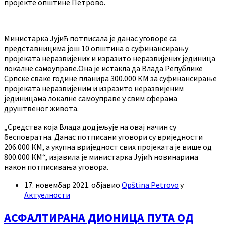
пројекте општине Петрово.
Министарка Јујић потписала је данас уговоре са
представницима још 10 општина о суфинансирању
пројеката неразвијених и изразито неразвијених јединица
локалне самоуправе.Она је истакла да Влада Републике
Српске сваке године планира 300.000 КМ за суфинансирање
пројеката неразвијеним и изразито неразвијеним
јединицама локалне самоуправе у свим сферама
друштвеног живота.
„Средства која Влада додјељује на овај начин су
бесповратна. Данас потписани уговори су вриједности
206.000 КМ, а укупна вриједност свих пројеката је више од
800.000 КМ“, изјавила је министарка Јујић новинарима
након потписивања уговора.
17. новембар 2021.
објавио
Opština Petrovo
у
Актуелности
АСФАЛТИРАНА ДИОНИЦА ПУТА ОД