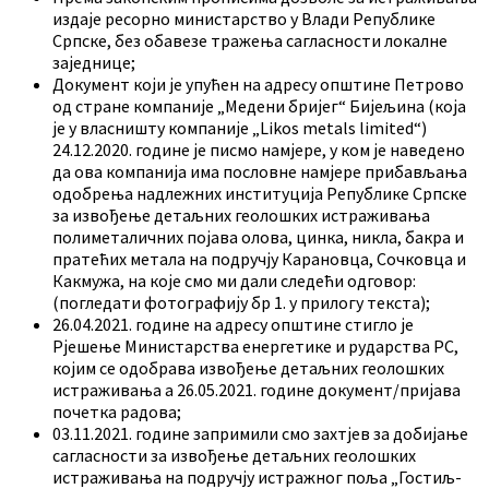
издаје ресорно министарство у Влади Републике
Српске, без обавезе тражења сагласности локалне
заједнице;
Документ који је упућен на адресу општине Петрово
од стране компаније „Медени бријег“ Бијељина (која
је у власништу компаније „Likos metals limited“)
24.12.2020. године је писмо намјере, у ком је наведено
да ова компанија има пословне намјере прибављања
одобрења надлежних институција Републике Српске
за извођење детаљних геолошких истраживања
полиметаличних појава олова, цинка, никла, бакра и
пратећих метала на подручју Карановца, Сочковца и
Какмужа, на које смо ми дали следећи одговор:
(погледати фотографију бр 1. у прилогу текста);
26.04.2021. године на адресу општине стигло је
Рјешење Министарства енергетике и рударства РС,
којим се одобрава извођење детаљних геолошких
истраживања а 26.05.2021. године документ/пријава
почетка радова;
03.11.2021. године запримили смо захтјев за добијање
сагласности за извођење детаљних геолошких
истраживања на подручју истражног поља „Гостиљ-