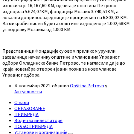
износила је 16,167,60 КМ, од чега је општина Петрово
издвојила 5.624,07КМ, фондација Мозаик 3.740,51КМ, а
локални допринос заједнице је процијењен на 6.803,02 КМ.
За микробизнис из буџета општине издвојено је 1.002,68КМ
уз подршку Мозаика од 1.000 КМ.
Представници Фондације су овом приликом уручили
захвалнице начелнику општине и члановима Управног
одбора Омладинске банке Петрово, те нагласили да је до
краја новембра отворен јавни позив за нове чланове
Управног одбора.
4. новембар 2021.
објавио
Opština Petrovo
у
Актуелности
О нама
ОБРАЗОВАЊЕ
ПРИВРЕДА
Водич за инвеститоре
ПОЉОПРИВРЕДА
Установе и организације