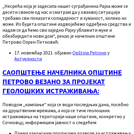
„Несрећа која је задесила нашег суграђанина Рајка може се
десити сваком од нас и сматрам да у оваквој ситуацији
требамо сви показати солидарност и хуманост, колико ко
може. Из буџета општине издвојићемо одређена средства и
надам се да ћемо сви заједно Рајку ублажити муке и
обезбиједити нови дом“, рекао је начелник општине
Петрово Озрен Петковић.
17. новембар 2021.
објавио
Opština Petrovo
у
Актуелности
САОПШТЕЊЕ НАЧЕЛНИКА ОПШТИНЕ
ПЕТРОВО ВЕЗАНО ЗА ПРОЈЕКАТ
ГЕОЛОШКИХ ИСТРАЖИВАЊА:
Поводом „кампање“ која се води последњих дана, посебно
на друштвеним мрежама, а која се тиче геолошких
истраживања на територији наше општине, конкретно у
Сочковцу, информишем јавност о следећем:
Према законским прописима дозволе за истраживања