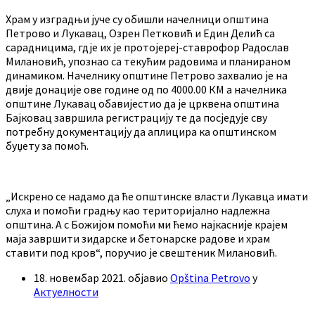
Храм у изградњи јуче су обишли начелници општина
Петрово и Лукавац, Озрен Петковић и Един Делић са
сарадницима, гдје их је протојереј-ставрофор Радослав
Милановић, упознао са текућим радовима и планираном
динамиком. Начелнику општине Петрово захвалио је на
двије донације ове године од по 4000.00 КМ а начелника
општине Лукавац обавијестио да је црквена општина
Бајковац завршила регистрацију те да посједује сву
потребну документацију да аплицира ка општинском
буџету за помоћ.
„Искрено се надамо да ће општинске власти Лукавца имати
слуха и помоћи градњу као територијално надлежна
општина. А с Божијом помоћи ми ћемо најкасније крајем
маја завршити зидарске и бетонарске радове и храм
ставити под кров“, поручио је свештеник Милановић.
18. новембар 2021.
објавио
Opština Petrovo
у
Актуелности