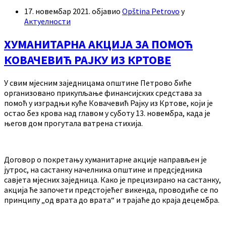
17. новембар 2021.
објавио
Opština Petrovo
у
Актуелности
ХУМАНИТАРНА АКЦИЈА ЗА ПОМОЋ
КОВАЧЕВИЋ РАЈКУ ИЗ КРТОВЕ
У свим мјесним заједницама општине Петрово биће
организовано прикупљање финансијских средстава за
помоћ у изградњи куће Ковачевић Рајку из Кртове, који је
остао без крова над главом у суботу 13. новембра, када је
његов дом прогутала ватрена стихија.
Договор о покретању хуманитарне акције направљен је
јутрос, на састанку начелника општине и предсједника
савјета мјесних заједница. Како је прецизирано на састанку,
акција ће започети предстојећег викенда, проводиће се по
принципу „од врата до врата“ и трајаће до краја децембра.