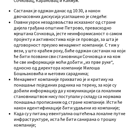
Сочковац, Карановац и Какмуж.
Састанак је одржан данас од 10:30, а након
двочасовних дискусија усаглашено је следеће:
Главни узрок незадовољства исказаног од стране
дијела грађана општине Петрово, превасходно
мјештана Сочковца, јесте неинформисаност о самом
пројекту и активностима које се проводе, за шта је
одговорност преузео менаџмент компаније. С тим у
вези, у што краћем року, биће одржан састанак на који
ће бити позвани сви становници Сочковца и на ком
ће све информације моћи добити „из прве руке“,
односно од директора компаније Милоша
Бошњаковића и његових сарадника;
Менаџмент компаније прихватио је и критику на
понашање појединих радника на терену, за које су
добили информацију да у комуникацији са локалним
становништвом нису поступали у складу са нормама
понашања прописаним од стране компаније. Исти ће
након идентификације бити удаљени из компаније;
Када су у питању евентуална оштећења локалне путне
инфраструктуре, иста ће бити санирана о трошку
компаније;