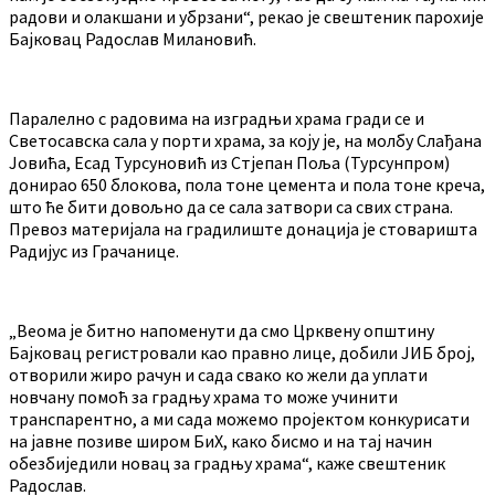
радови и олакшани и убрзани“, рекао је свештеник парохије
Бајковац Радослав Милановић.
Паралелно с радовима на изградњи храма гради се и
Светосавска сала у порти храма, за коју је, на молбу Слађана
Јовића, Есад Турсуновић из Стјепан Поља (Турсунпром)
донирао 650 блокова, пола тоне цемента и пола тоне креча,
што ће бити довољно да се сала затвори са свих страна.
Превоз материјала на градилиште донација је стоваришта
Радијус из Грачанице.
„Веома је битно напоменути да смо Црквену општину
Бајковац регистровали као правно лице, добили ЈИБ број,
отворили жиро рачун и сада свако ко жели да уплати
новчану помоћ за градњу храма то може учинити
транспарентно, а ми сада можемо пројектом конкурисати
на јавне позиве широм БиХ, како бисмо и на тај начин
обезбиједили новац за градњу храма“, каже свештеник
Радослав.