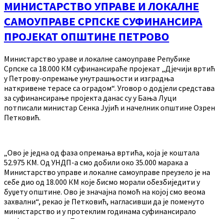
МИНИСТАРСТВО УПРАВЕ И ЛОКАЛНЕ
САМОУПРАВЕ СРПСКЕ СУФИНАНСИРА
ПРОЈЕКАТ ОПШТИНЕ ПЕТРОВО
Министарство ураве и локалне самоуправе Репубике
Српске са 18.000 КМ суфинансираће пројекат „Дјечији вртић
у Петрову-опремање унутрашњости и изградња
наткривене терасе са оградом“. Уговор о додјели средстава
за суфинансирање пројекта данас су у Бања Луци
потписали министар Сенка Јујић и начелник општине Озрен
Петковић.
„Ово је једна од фаза опремања вртића, која је коштала
52.975 КМ. Од УНДП-а смо добили око 35.000 марака а
Министарство управе и локалне самоуправе преузело је на
себе дио од 18.000 КМ које бисмо морали обезбиједити у
буџету општине. Ово је значајна помоћ на којој смо веома
захвални“, рекао је Петковић, нагласивши да је поменуто
министарство и у протеклим годинама суфинансирало