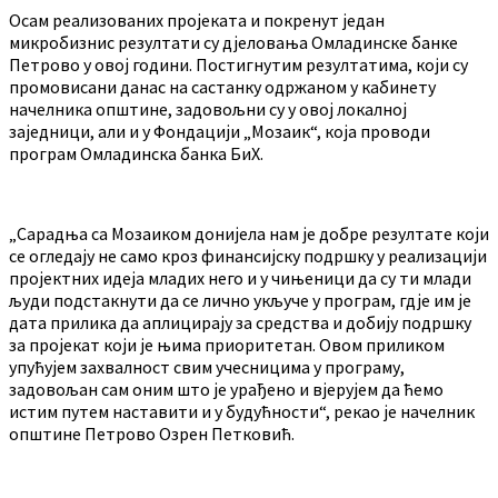
Осам реализованих пројеката и покренут један
микробизнис резултати су дјеловања Омладинске банке
Петрово у овој години. Постигнутим резултатима, који су
промовисани данас на састанку одржаном у кабинету
начелника општине, задовољни су у овој локалној
заједници, али и у Фондацији „Мозаик“, која проводи
програм Омладинска банка БиХ.
„Сарадња са Мозаиком донијела нам је добре резултате који
се огледају не само кроз финансијску подршку у реализацији
пројектних идеја младих него и у чињеници да су ти млади
људи подстакнути да се лично укључе у програм, гдје им је
дата прилика да аплицирају за средства и добију подршку
за пројекат који је њима приоритетан. Овом приликом
упућујем захвалност свим учесницима у програму,
задовољан сам оним што је урађено и вјерујем да ћемо
истим путем наставити и у будућности“, рекао је начелник
општине Петрово Озрен Петковић.