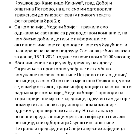
Крушков до-Каменице-Какмуж“, град Добој и
општина Петрово, на шта смо ми одговорили
тражењем допуне захтјева (у прилогу текста
фотографија број 2.);
Од компаније „Медени бријег“ тражили смо
одржавање састанка са руководством компаније, на
ком бисмо добили детаљне информације о
активностима које се проводе и које су у будућности
планиране на нашем подручју. Састанак је био заказан
за данас, 16.11.2021. године са почетком у 10:00 часова;
Због чињенице да је у међувремену на адресу
Одјељења за просторно уређење и стамбено-
комуналне послове општине Петрово стигао допис/
петиција, са око 70 потписа мјештана Сочковца, у ком
се, између осталог, траже информације о законитости
радњи које компаније „Медени бријег“ проводи на
територији ове мјесне заједнице, одлучио сам да горе
поменути састанак са руководством компаније
одржим у проширеном саставу. На састанак су
позвани представници мјештана који су потписали
петицију, сви одборници Скупштине општине
Петрово и предсједници Савјета мјесних заједница