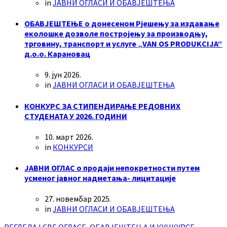
in
ЈАВНИ ОГЛАСИ И ОБАВЈЕШТЕЊА
ОБАВЈЕШТЕЊЕ о донесеном Рјешењу за издавање
еколошке дозволе постројењу за производњу,
трговину, транспорт и услуге „VAN OS PRODUKCIJA“
д.о.о. Карановац
9. јун 2026.
in
ЈАВНИ ОГЛАСИ И ОБАВЈЕШТЕЊА
КОНКУРС ЗА СТИПЕНДИРАЊЕ РЕДОВНИХ
СТУДЕНАТА У 2026. ГОДИНИ
10. март 2026.
in
КОНКУРСИ
ЈАВНИ ОГЛАС о продаји непокретности путем
усменог јавног надметања- лицитације
27. новембар 2025.
in
ЈАВНИ ОГЛАСИ И ОБАВЈЕШТЕЊА