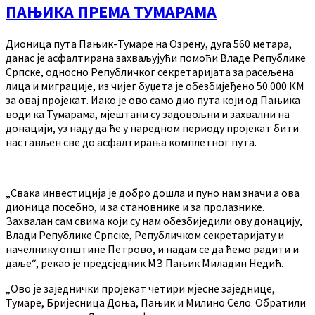
ПАЊИКА ПРЕМА ТУМАРАМА
Дионица пута Пањик-Тумаре на Озрену, дуга 560 метара,
данас је асфалтирана захваљујући помоћи Владе Републике
Српске, односно Републичког секретаријата за расељена
лица и миграције, из чијег буџета је обезбијеђено 50.000 КМ
за овај пројекат. Иако је ово само дио пута који од Пањикa
води ка Тумарама, мјештани су задовољни и захвални на
донацији, уз наду да ће у наредном периоду пројекат бити
настављен све до асфалтирања комплетног пута.
„Свака инвестиција је добро дошла и пуно нам значи а ова
дионица посебно, и за становнике и за пролазнике.
Захвалан сам свима који су нам обезбиједили ову донацију,
Влади Републике Српске, Републичком секретаријату и
начелнику општине Петрово, и надам се да ћемо радити и
даље“, рекао је предсједник МЗ Пањик Миладин Недић.
„Ово је заједнички пројекат четири мјесне заједнице,
Тумаре, Бријесница Доња, Пањик и Милино Село. Обратили