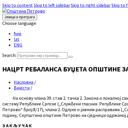
Skip to content
Skip to left sidebar
Skip to right sidebar
Skip to 
Језици и претрага
Choose language:
ћир
lat
ENG
Search:
НАЦРТ РЕБАЛАНСА БУЏЕТА ОПШТИНЕ З
Насловна
/
Вијести
/
На основу члана 39. став 2. тачка 2. Закона о локалној само
систему Републике Српске („Службени гласник Републике Српск
Петрово“ број:8/17), члана 2. Одлуке о јавним расправама (
годину, Скупштина општине Петрово на сједници одржаној дан
З А К Љ У Ч А К