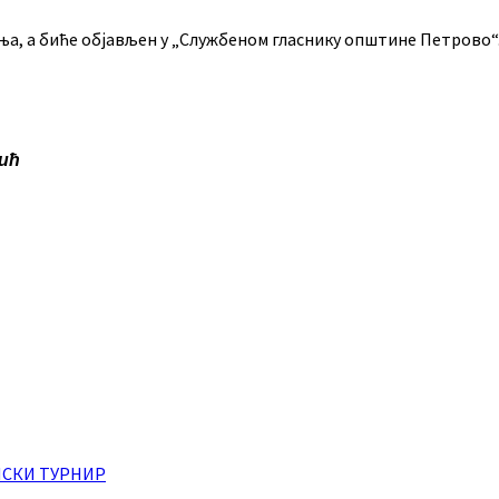
ња, а биће објављен у „Службеном гласнику општине Петрово“
ић
НСКИ ТУРНИР