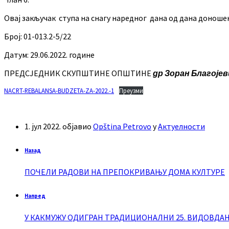
Овај закључак ступа на снагу наредног дана од дана доноше
Број: 01-013.2-5/22
Датум: 29.06.2022. године
ПРЕДСЈЕДНИК СКУПШТИНЕ ОПШТИНЕ
др
Зоран Благојев
NACRT-REBALANSA-BUDZETA-ZA-2022.-1
Преузми
1. јул 2022.
објавио
Opština Petrovo
у
Актуелности
Назад
ПОЧЕЛИ РАДОВИ НА ПРЕПОКРИВАЊУ ДОМА КУЛТУРЕ
Напред
У КАКМУЖУ ОДИГРАН ТРАДИЦИОНАЛНИ 25. ВИДОВДА