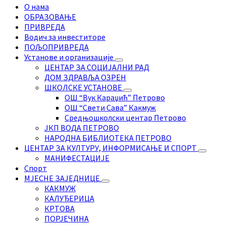
О нама
ОБРАЗОВАЊЕ
ПРИВРЕДА
Водич за инвеститоре
ПОЉОПРИВРЕДА
Установе и организације
ЦЕНТАР ЗА СОЦИЈАЛНИ РАД
ДОМ ЗДРАВЉА ОЗРЕН
ШКОЛСКЕ УСТАНОВЕ
ОШ “Вук Караџић” Петрово
ОШ “Свети Сава” Какмуж
Средњошколски центар Петрово
ЈКП ВОДА ПЕТРОВО
НАРОДНА БИБЛИОТЕКА ПЕТРОВО
ЦЕНТАР ЗА КУЛТУРУ, ИНФОРМИСАЊЕ И СПОРТ
МАНИФЕСТАЦИЈЕ
Спорт
МЈЕСНЕ ЗАЈЕДНИЦЕ
КАКМУЖ
КАЛУЂЕРИЦА
КРТОВА
ПОРЈЕЧИНА