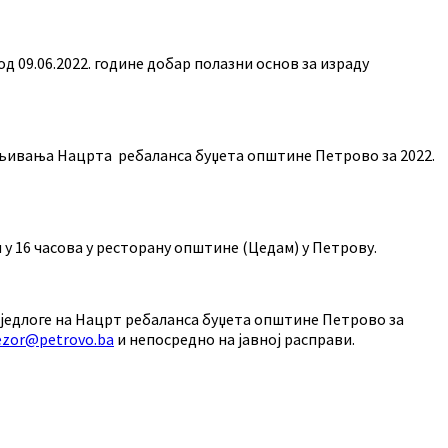
д 09.06.2022. године добар полазни основ за израду
јављивања Нацрта ребаланса буџета општине Петрово за 2022.
м у 16 часова у ресторану општине (Цедам) у Петрову.
риједлоге на Нацрт ребаланса буџета општине Петрово за
ezor@petrovo.ba
и непосредно на јавној расправи.