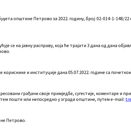
ета општине Петрово за 2022. годину, број: 02-014-1-148/22 о
ћује се на јавну расправу, која ће трајати 3 дана од дана об
рово.
ке кориснике и институције дана 05.07.2022. године са почетко
ересовани грађани своје примједбе, сугестије, коментаре и п
тем поште или непосредно у згради општине, путем е-mail:
tr
ине Петрово.