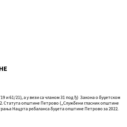
НЕ
 и 61/21), а у вези са чланом 31 под ђ) Закона о буџетском
ачка 2. Статута општине Петрово („Службени гласник општине
матрања Нацрта ребаланса буџета општине Петрово за 2022.