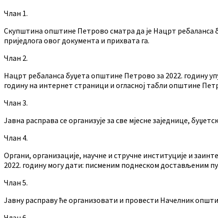
Члан 1.
Скупштина општине Петрово сматра да је Нацрт ребаланса буџ
приједлога овог документа и прихвата га.
Члан 2.
Нацрт ребаланса буџета општине Петрово за 2022. годину упу
годину на интернет страници и огласној табли општине Пет
Члан 3.
Јавна расправа се организује за све мјесне заједнице, буџетс
Члан 4.
Органи, организације, научне и стручне институције и заинт
2022. годину могу дати: писменим поднеском достављеним пу
Члан 5.
Јавну расправу ће организовати и провести Начелник општ
Члан 6.