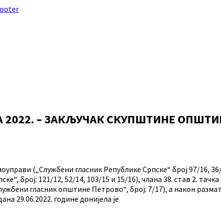
footer
А 2022. – ЗАКЉУЧАК СКУПШТИНЕ ОПШТИ
управи („Службени гласник Републике Српске“ број 97/16, 36/19
е“, број: 121/12, 52/14, 103/15 и 15/16), члана 38. став 2. т
„Службени гласник општине Петрово“, број: 7/17), а након раз
а 29.06.2022. године донијела је