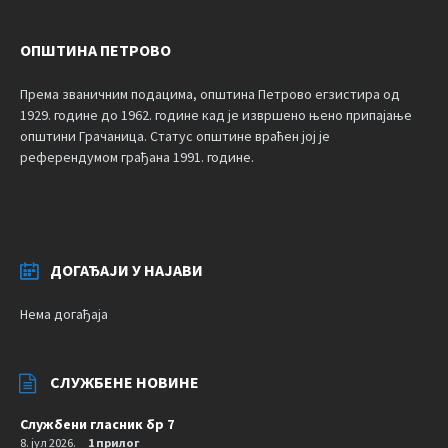
ОПШТИНА ПЕТРОВО
Према званичним подацима, општина Петрово егзистира од
1929. године до 1962. године кад је извршено њено припајање
општини Грачаница. Статус општине враћен јој је
референдумом грађана 1991. године.
ДОГАЂАЈИ У НАЈАВИ
Нема догађаја
СЛУЖБЕНЕ НОВИНЕ
Службени гласник бр 7
8. јул 2026.
1 прилог