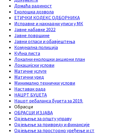
Домаћа радиност
Еколошка дозвола
ЕТИЧКИ КОДЕКС ОДБОРНИКА
Исправке и накнадни уписи у МК
Јавне набавке 2022
Јавне површине
Јавни огласи и обавјештења
Комунална полиција
Кућна листа
Локални еколошки акциони план
Локацијски услови
Матичне услуге
Матични уред
Минимално технички услови
Наставак рада
НАЦРТ БУЏЕТА
Нацрт ребаланса буџета за 2019.
Обрасци
ОБРАСЦИ ИЗЈАВА
Одјељење за општу управу
Одјељење за привреду и финансије
Одјељење за просторно уређење и ст