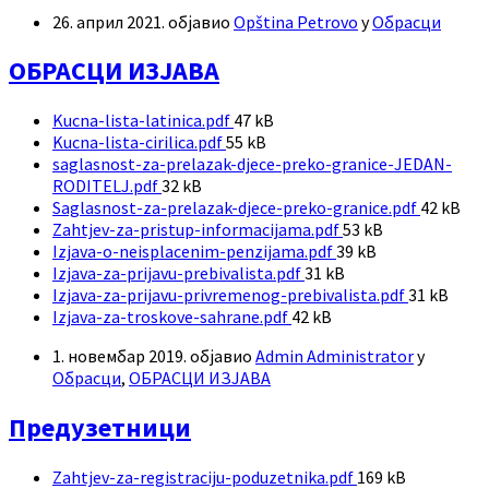
size:
26. април 2021.
објавио
Opština Petrovo
у
Обрасци
ОБРАСЦИ ИЗЈАВА
Прилози
File
Kucna-lista-latinica.pdf
47 kB
File
size:
Kucna-lista-cirilica.pdf
55 kB
size:
saglasnost-za-prelazak-djece-preko-granice-JEDAN-
File
RODITELJ.pdf
32 kB
size:
File
Saglasnost-za-prelazak-djece-preko-granice.pdf
42 kB
File
size:
Zahtjev-za-pristup-informacijama.pdf
53 kB
File
size:
Izjava-o-neisplacenim-penzijama.pdf
39 kB
File
size:
Izjava-za-prijavu-prebivalista.pdf
31 kB
size:
File
Izjava-za-prijavu-privremenog-prebivalista.pdf
31 kB
File
size:
Izjava-za-troskove-sahrane.pdf
42 kB
size:
1. новембар 2019.
објавио
Admin Administrator
у
Обрасци
,
ОБРАСЦИ ИЗЈАВА
Предузетници
Прилози
File
Zahtjev-za-registraciju-poduzetnika.pdf
169 kB