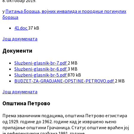
8. октобар 2019.
у
Питања бораца, војних инвалида и породице погинулих
бораца
File
41.doc
37 kB
size:
Још докумената
Документи
File
Sluzbeni-glasnik-br-7.pdf
2 MB
size:
File
Sluzbeni-glasnik-br-6.pdf
3 MB
size:
File
Sluzbeni-glasnik-br-5.pdf
870 kB
size:
File
BUDZET-ZA-GRADJANE-OPSTINE-PETROVO.pdf
2 MB
size:
Још докумената
Општина Петрово
Према званичним подацима, општина Петрово егзистира
од 1929. године до 1962. године кад је извршено њено
припајање општини Грачаница. Статус општине враћен јој
је референдумом грађана 1991. године.