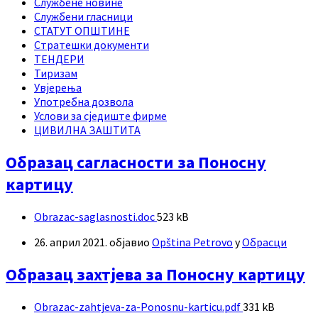
Службене новине
Службени гласници
СТАТУТ ОПШТИНЕ
Стратешки документи
ТЕНДЕРИ
Тиризам
Увјерења
Употребна дозвола
Услови за сједиште фирме
ЦИВИЛНА ЗАШТИТА
Образац сагласности за Поносну
картицу
Прилози
File
Obrazac-saglasnosti.doc
523 kB
size:
26. април 2021.
објавио
Opština Petrovo
у
Обрасци
Образац захтјева за Поносну картицу
Прилози
File
Obrazac-zahtjeva-za-Ponosnu-karticu.pdf
331 kB