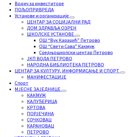
Водич за инвеститоре
ПОЉОПРИВРЕДА
Установе и организације
ЦЕНТАР ЗА СОЦИЈАЛНИ РАД
ДОМ ЗДРАВЉА ОЗРЕН
ШКОЛСКЕ УСТАНОВЕ
ОШ “Вук Караџић” Петрово
ОШ “Свети Сава” Какмуж
Средњошколски центар Петрово
ЈКП ВОДА ПЕТРОВО
НАРОДНА БИБЛИОТЕКА ПЕТРОВО
ЦЕНТАР ЗА КУЛТУРУ, ИНФОРМИСАЊЕ И СПОРТ
МАНИФЕСТАЦИЈЕ
Спорт
МЈЕСНЕ ЗАЈЕДНИЦЕ
КАКМУЖ
КАЛУЂЕРИЦА
КРТОВА
ПОРЈЕЧИНА
СОЧКОВАЦ
КАРАНОВАЦ
ПЕТРОВО