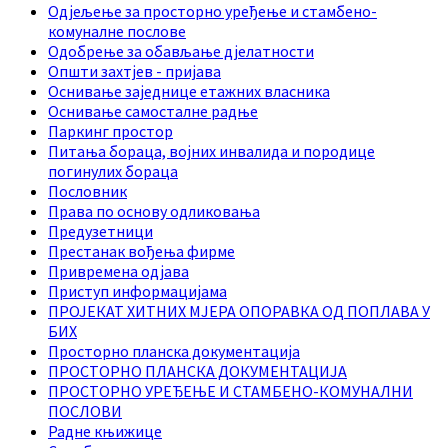
Одјељење за просторно уређење и стамбено-
комуналне послове
Одобрење за обављање дјелатности
Општи захтјев - пријава
Оснивање заједнице етажних власника
Оснивање самосталне радње
Паркинг простор
Питања бораца, војних инвалида и породице
погинулих бораца
Пословник
Права по основу одликовања
Предузетници
Престанак вођења фирме
Привремена одјава
Приступ информацијама
ПРОЈЕКАТ ХИТНИХ МЈЕРА ОПОРАВКА ОД ПОПЛАВА У
БИХ
Просторно планска документација
ПРОСТОРНО ПЛАНСКА ДОКУМЕНТАЦИЈА
ПРОСТОРНО УРЕЂЕЊЕ И СТАМБЕНО-КОМУНАЛНИ
ПОСЛОВИ
Радне књижице