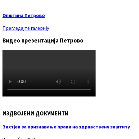
Општина Петрово
Прегледајте галерију
Видео презентација Петрово
ИЗДВОЈЕНИ ДОКУМЕНТИ
Захтјев за признавање права на здравствену заштиту