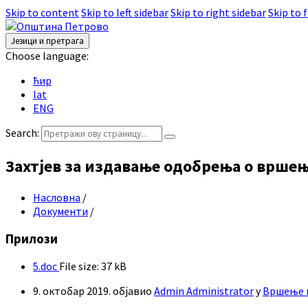
Skip to content
Skip to left sidebar
Skip to right sidebar
Skip to 
Језици и претрага
Choose language:
ћир
lat
ENG
Search:
Захтјев за издавање одобрења о вршењ
Насловна
/
Документи
/
Прилози
5.doc
File size:
37 kB
9. октобар 2019.
објавио
Admin Administrator
у
Вршење 