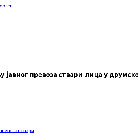
footer
у јавног превоза ствари-лица у друмск
превоза ствари