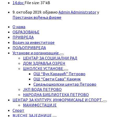
14.doc
File size:
37 kB
9. октобар 2019.
објавио
Admin Administrator
у
Престанак вођења фирме
О нама
ОБРАЗОВАЊЕ
ПРИВРЕДА
Водич за инвеститоре
ПОЉОПРИВРЕДА
Установе и организације
ЦЕНТАР ЗА СОЦИЈАЛНИ РАД
ДОМ ЗДРАВЉА ОЗРЕН
ШКОЛСКЕ УСТАНОВЕ
ОШ “Вук Караџић” Петрово
ОШ “Свети Сава” Какмуж
Средњошколски центар Петрово
ЈКП ВОДА ПЕТРОВО
НАРОДНА БИБЛИОТЕКА ПЕТРОВО
ЦЕНТАР ЗА КУЛТУРУ, ИНФОРМИСАЊЕ И СПОРТ
МАНИФЕСТАЦИЈЕ
Спорт
МЈЕСНЕ ЗАЈЕДНИЦЕ