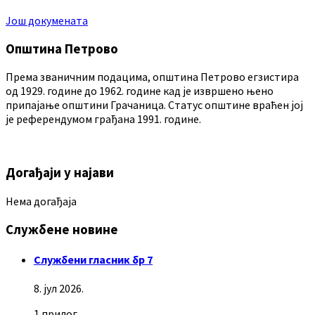
Још докумената
Општина Петрово
Према званичним подацима, општина Петрово егзистира
од 1929. године до 1962. године кад је извршено њено
припајање општини Грачаница. Статус општине враћен јој
је референдумом грађана 1991. године.
Догађаји у најави
Нема догађаја
Службене новине
Службени гласник бр 7
8. јул 2026.
1 прилог