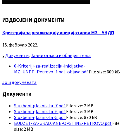
ИЗДВОЈЕНИ ДОКУМЕНТИ
Критерији за реализацију иницијатиова МЗ – УНДП
15. фебруар 2022.
у
Документи
,
Јавни огласи и обавјештења
0-Kriteriji-za-realizaciju-inicijativa-
MZ_UNDP_Petrovo_final_objava.pdf
File size:
600 kB
Још докумената
Документи
Sluzbeni-glasnik-br-7.pdf
File size:
2 MB
Sluzbeni-glasnik-br-6.pdf
File size:
3 MB
Sluzbeni-glasnik-br-5.pdf
File size:
870 kB
BUDZET-ZA-GRADJANE-OPSTINE-PETROVO.pdf
File
size:
2 MB