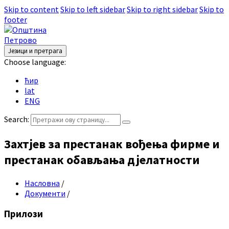
Skip to content
Skip to left sidebar
Skip to right sidebar
Skip to
footer
Језици и претрага
Choose language:
ћир
lat
ENG
Search:
Захтјев за престанак вођења фирме и
престанак обављања дјелатности
Насловна
/
Документи
/
Прилози