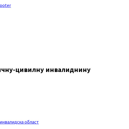
footer
одичну-цивилну инвалиднину
инвалидска област