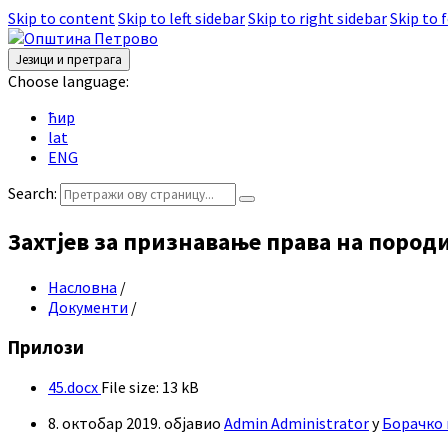
Skip to content
Skip to left sidebar
Skip to right sidebar
Skip to 
Језици и претрага
Choose language:
ћир
lat
ENG
Search:
Захтјев за признавање права на пор
Насловна
/
Документи
/
Прилози
45.docx
File size:
13 kB
8. октобар 2019.
објавио
Admin Administrator
у
Борачко 