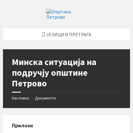
Skip
Skip
Skip
Skip
to
to
to
to
content
left
right
footer
sidebar
sidebar
ЈЕЗИЦИ И ПРЕТРАГА
Минска ситуација на
подручју општине
Петрово
Насловна
Документи
/
Прилози