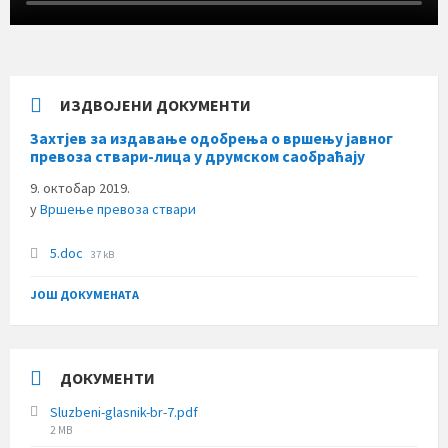
ИЗДВОЈЕНИ ДОКУМЕНТИ
Захтјев за издавање одобрења о вршењу јавног
превоза ствари-лица у друмском саобраћају
9. октобар 2019.
у
Вршење превоза ствари
File
5.doc
37 kB
size:
ЈОШ ДОКУМЕНАТА
ДОКУМЕНТИ
Sluzbeni-glasnik-br-7.pdf
File
2 MB
size: