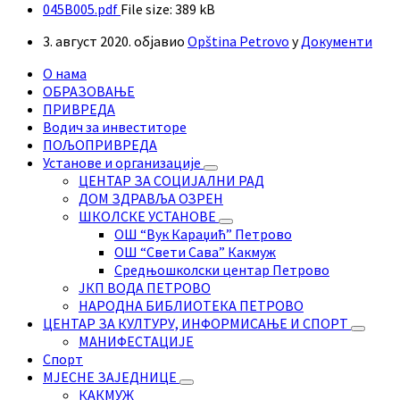
045B005.pdf
File size:
389 kB
3. август 2020.
објавио
Opština Petrovo
у
Документи
О нама
ОБРАЗОВАЊЕ
ПРИВРЕДА
Водич за инвеститоре
ПОЉОПРИВРЕДА
Установе и организације
ЦЕНТАР ЗА СОЦИЈАЛНИ РАД
ДОМ ЗДРАВЉА ОЗРЕН
ШКОЛСКЕ УСТАНОВЕ
ОШ “Вук Караџић” Петрово
ОШ “Свети Сава” Какмуж
Средњошколски центар Петрово
ЈКП ВОДА ПЕТРОВО
НАРОДНА БИБЛИОТЕКА ПЕТРОВО
ЦЕНТАР ЗА КУЛТУРУ, ИНФОРМИСАЊЕ И СПОРТ
МАНИФЕСТАЦИЈЕ
Спорт
МЈЕСНЕ ЗАЈЕДНИЦЕ
КАКМУЖ