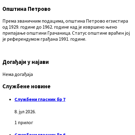
Општина Петрово
Према званичним подацима, општина Петрово егзистира
од 1929. године до 1962. године кад је извршено њено
припајање општини Грачаница. Статус општине враћен јој
је референдумом грађана 1991. године.
Догађаји у најави
Нема догађаја
Службене новине
Службени гласник бр 7
8. јул 2026.
1 прилог
Службени гласник бр 6.