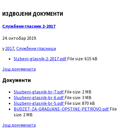
ИЗДВОЈЕНИ ДОКУМЕНТИ
Службени гласник 2-2017
24. октобар 2019.
у
2017
,
Службени гласници
Slzbeni-glasnik-2-2017.pdf
File size:
615 kB
Још докумената
Документи
Sluzbeni-glasnik-br-7.pdf
File size:
2 MB
Sluzbeni-glasnik-br-6.pdf
File size:
3 MB
Sluzbeni-glasnik-br-5.pdf
File size:
870 kB
BUDZET-ZA-GRADJANE-OPSTINE-PETROVO.pdf
File
size:
2 MB
Још докумената