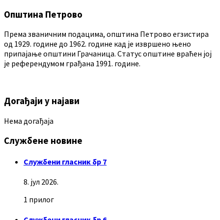
Општина Петрово
Према званичним подацима, општина Петрово егзистира
од 1929. године до 1962. године кад је извршено њено
припајање општини Грачаница. Статус општине враћен јој
је референдумом грађана 1991. године.
Догађаји у најави
Нема догађаја
Службене новине
Службени гласник бр 7
8. јул 2026.
1 прилог
Службени гласник бр 6.