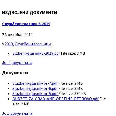
ИЗДВОЈЕНИ ДОКУМЕНТИ
Службени гласник 6-2019
24. октобар 2019.
у
2019
,
Службени гласници
Slzbeni-glasnik-6-2019.pdf
File size:
3 MB
Још докумената
Документи
Sluzbeni-glasnik-br-7.pdf
File size:
2 MB
Sluzbeni-glasnik-br-6.pdf
File size:
3 MB
Sluzbeni-glasnik-br-5.pdf
File size:
870 kB
BUDZET-ZA-GRADJANE-OPSTINE-PETROVO.pdf
File
size:
2 MB
Још докумената