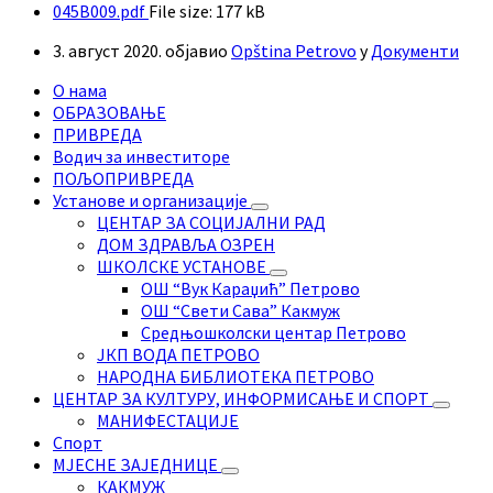
045B009.pdf
File size:
177 kB
3. август 2020.
објавио
Opština Petrovo
у
Документи
О нама
ОБРАЗОВАЊЕ
ПРИВРЕДА
Водич за инвеститоре
ПОЉОПРИВРЕДА
Установе и организације
ЦЕНТАР ЗА СОЦИЈАЛНИ РАД
ДОМ ЗДРАВЉА ОЗРЕН
ШКОЛСКЕ УСТАНОВЕ
ОШ “Вук Караџић” Петрово
ОШ “Свети Сава” Какмуж
Средњошколски центар Петрово
ЈКП ВОДА ПЕТРОВО
НАРОДНА БИБЛИОТЕКА ПЕТРОВО
ЦЕНТАР ЗА КУЛТУРУ, ИНФОРМИСАЊЕ И СПОРТ
МАНИФЕСТАЦИЈЕ
Спорт
МЈЕСНЕ ЗАЈЕДНИЦЕ
КАКМУЖ