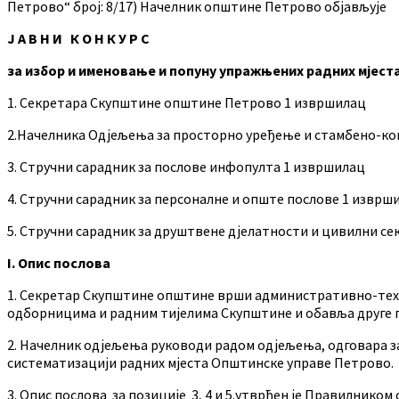
Петрово“ број: 8/17) Начелник општине Петрово објављује
Ј А В Н И К О Н К У Р С
за избор и именовање и попуну упражњених радних мјест
1. Секретара Скупштине општине Петрово 1 извршилац
2.Начелника Одјељења за просторно уређење и стамбено-ко
3. Стручни сарадник за послове инфопулта 1 извршилац
4. Стручни сарадник за персоналне и опште послове 1 изврш
5. Стручни сарадник за друштвене дјелатности и цивилни се
I. Опис послова
1. Секретар Скупштине општине врши административно-техн
одборницима и радним тијелима Скупштине и обавља друге п
2. Начелник одјељења руководи радом одјељења, одговара з
систематизацији радних мјеста Општинске управе Петрово.
3. Опис послова за позиције 3, 4 и 5.утврђен је Правилник