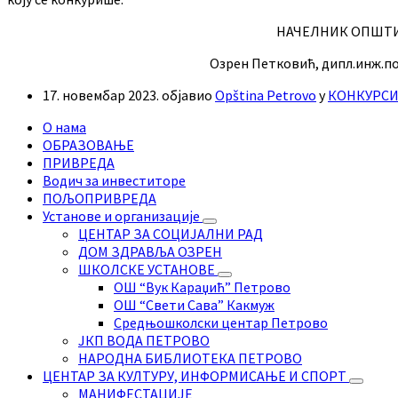
НАЧЕЛНИК ОПШТИН
Озрен Петковић, дипл.инж.по
17. новембар 2023.
објавио
Opština Petrovo
у
КОНКУРС
О нама
ОБРАЗОВАЊЕ
ПРИВРЕДА
Водич за инвеститоре
ПОЉОПРИВРЕДА
Установе и организације
ЦЕНТАР ЗА СОЦИЈАЛНИ РАД
ДОМ ЗДРАВЉА ОЗРЕН
ШКОЛСКЕ УСТАНОВЕ
ОШ “Вук Караџић” Петрово
ОШ “Свети Сава” Какмуж
Средњошколски центар Петрово
ЈКП ВОДА ПЕТРОВО
НАРОДНА БИБЛИОТЕКА ПЕТРОВО
ЦЕНТАР ЗА КУЛТУРУ, ИНФОРМИСАЊЕ И СПОРТ
МАНИФЕСТАЦИЈЕ