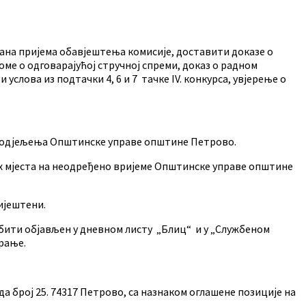
дана пријема обавјештења комисије, доставити доказе о
ме о одговарајућој стручној спреми, доказ о радном
услова из подтачки 4, 6 и 7 тачке IV. конкурса, увјерење о
ка одјељења Општинске управе општине Петрово.
их мјеста на неодређено вријеме Општинске управе општине
ијештени.
 бити објављен у дневном листу „Блиц“ и у „Службеном
рање.
а број 25. 74317 Петрово, са назнаком оглашене позиције на