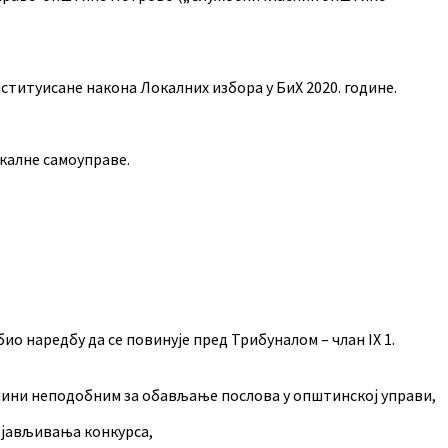
титуисане накона Локалних избора у БиХ 2020. године.
калне самоуправе.
ио наредбу да се повинује пред Трибуналом – члан IX 1.
га чини неподобним за обављање послова у општинској управи,
објављивања конкурса,