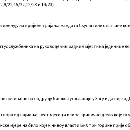
2,9/22,15/22,12/23 и 14/23).
 именују на вријеме трајања мандата Скупштине општине конс
тус службеника на руководећим радним мјестима јединице ло
е почињене на подручју бивше Југославије у Хагу и да није одб
 затвора од најмање шест мјесеци или за кривично дјело које 
нске мјере на било којем нивоу власти БиХ три године прије 