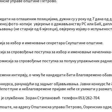
тинске управе општине Петрово.
ати на оглашеним позицијама, дужни су у року од 7 дана од 
еној фото-копији: увјерење о држављанству РС или БиХ, дипло
ању (не старије од 6 мјесеци), овјерену изјаву о испуњености 
сија за избор и именовање секретара Скупштине општине.
исија за спровођење поступка за избор и именовање начелни
 Комисија за спровођење поступка за попуну упражњених радн
усмени интервју, о чему ће кандидати бити благовремено обав
онкурса, рачунајући од задњег објављивања. Јавни конкурс ће
епотпуне и неблаговремене пријаве неће се узимати у размат
 је службеник Зоран Стјепановић телефон 053/262-704.
 поште, на адресу Општинска управа Петрово, Озренских одред