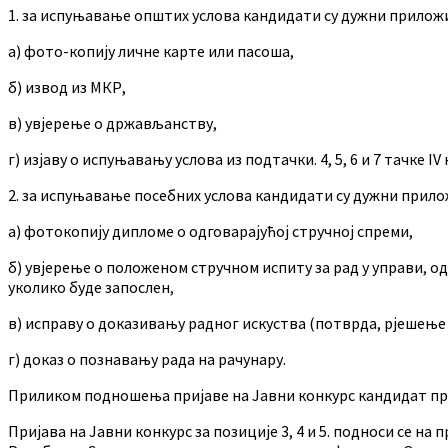
1. за испуњавање општих услова кандидати су дужни прилож
а) фото-копију личне карте или пасоша,
б) извод из МКР,
в) увјерење о држављанству,
г) изјаву о испуњавању услова из подтачки. 4, 5, 6 и 7 тачке IV
2. за испуњавање посебних услова кандидати су дужни прило
а) фотокопију дипломе о одговарајућој стручној спреми,
б) увјерење о положеном стручном испиту за рад у управи, од
уколико буде запослен,
в) исправу о доказивању радног искуства (потврда, рјешење и
г) доказ о познавању рада на рачунару.
Приликом подношења пријаве на Јавни конкурс кандидат п
Пријава на Јавни конкурс за позиције 3, 4 и 5. подноси се н