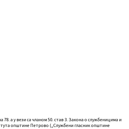
а 78. а у вези са чланом 50. став 3. Закона о службеницима и
Статута општине Петрово („Службени гласник општине