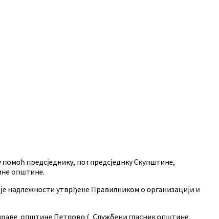
 помоћ предсједнику, потпредсједнку Скупштине,
ине општине.
оје надлежности утврђене Правилником о организацији и
е управе општине Петрово („Службени гласник општине