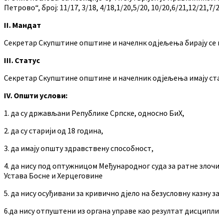
Петрово“, број: 11/17, 3/18, 4/18,1/20,5/20, 10/20,6/21,12/21,7/2
II. Мандат
Секретар Скупштине општине и начелнк одјељења бирају се и
III. Статус
Секретар Скупштине општине и начелник одјељења имају ста
IV. Општи услови:
1. да су држављани Републике Српске, односно БиХ,
2. да су старији од 18 година,
3. да имају општу здравствену способност,
4. да нису под оптужницом Међународног суда за ратне злочин
Устава Босне и Херцеговине
5. да нису осуђивани за кривично дјело на безусловну казну
6.да нису отпуштени из органа управе као резултат дисципли