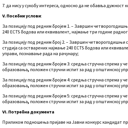
7. да нису у сукобу интереса, односно да не обавља дужност 
V. Посебни услови
:
За позицију под редним бројем 1. – Завршен четворогодишњ
240 ЕСTS бодова или еквивалент, најмање три године радног
За позицију под редним број 2. – Завршен четворогодишњи с
студија са остварених најмање 240 ЕСTS бодова или еквивал
управи, познавање рада на рачунару;
За позицију под редним бројем 3: средња стручна спрема у 
образовања
,
положен стручни испит за рад у општинској упр
За позицију под редним бројем 4: средња стручна спрема у 
образовања
,
положен стручни испит за рад у општинској упр
За позицију под редним бројем 5: средња стручна спрема у 
образовања
,
положен стручни испит за рад у општинској упр
VI
. Потребна документа
Приликом подношења пријаве на Јавни конкурс кандидат пр