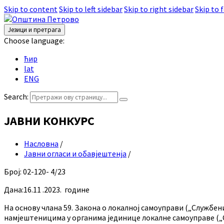
Skip to content
Skip to left sidebar
Skip to right sidebar
Skip to 
Језици и претрага
Choose language:
ћир
lat
ENG
Search:
ЈАВНИ КОНКУРС
Насловна
/
Јавни огласи и обавјештенја
/
Број: 02-120- 4/23
Дана:16.11 .2023. године
На основу члана 59. Закона о локалној самоуправи („Службени г
намјештеницима у органима jединице локалне самоуправе („С