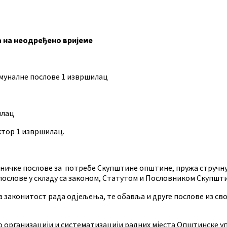
а на неодређено вријеме
муналне послове 1 извршилац
илац
ктор 1 извршилац.
ичке послове за потребе Скупштине општине, пружа стручну
ослове у складу са законом, Статутом и Пословником Скупшт
а законитост рада одјељења, те обавља и друге послове из св
ом о организацији и систематизацији радних мјеста Општинск