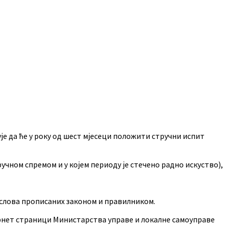
је да ће у року од шест мјесеци положити стручни испит
ручном спремом и у којем периоду је стечено радно искуство),
 услова прописаних законом и правилником.
интернет страници Министарства управе и локалне самоуправе