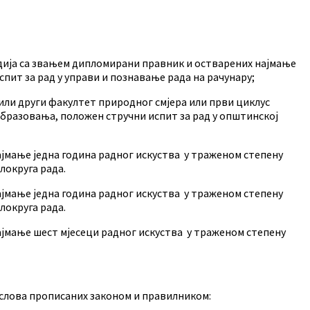
дија са звањем дипломирани правник и остварених најмање
пит за рад у управи и познавање рада на рачунару;
или други факултет природног смјера или први циклус
образовања, положен стручни испит за рад у општинској
ајмање једна година радног искуства у траженом степену
локруга рада.
ајмање једна година радног искуства у траженом степену
локруга рада.
ајмање шест мјесеци радног искуства у траженом степену
слова прописаних законом и правилником: