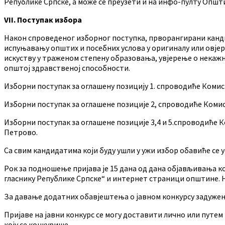
Републике Српске, а може се преузети и на инфо-пулту Опш
VII. Поступак избора
Након спроведеног изборног поступка, прворангирани кандид
испуњавању општих и посебних услова у оригиналу или овјер
искуству у траженом степену образовања, увјерење о некажњав
општој здравственој способности.
Изборни поступак за оглашену позицију 1. спроводиће Коми
Изборни поступак за оглашене позиције 2, спроводиће Ком
Изборни поступак за оглашене позиције 3,4 и 5.спроводиће
Петрово.
Са свим кандидатима који буду ушли у ужи избор обавиће се 
Рок за подношење пријава је 15 дана од дана објављивања к
гласнику Републике Српске“ и интернет страници општине. Н
За давање додатних обавјештења о јавном конкурсу задужен
Пријаве на јавни конкурс се могу доставити лично или путем
коју се конкурише.