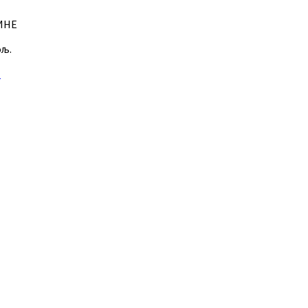
Е
љ.
И