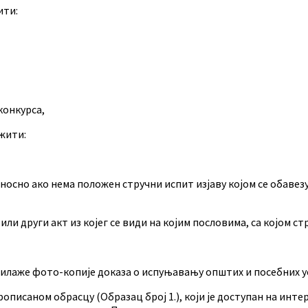
ити:
 конкурса,
жити:
носно ако нема положен стручни испит изјаву којом се обавезу
ли други акт из којег се види на којим пословима, са којом ст
рилаже фото-копије доказа о испуњавању општих и посебних
а прописаном обрасцу (Образац број 1.), који је доступан на 