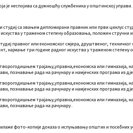
која је неспојива са дужношћу службеника у општинској управи.
и студиј са звањем дипломирани правник или први циклус сту
 искуства у траженом степену образовања, положен стручни ис
тудиј правног или економског смјера, друштвеног, техничког 
ент, најмање три године радног искуства у траженом степену 
четворогодишњем трајању,управна,економска или гимназија, н
ави, познавање рада на рачунару и намјенских програма из дје
четворогодишњем трајању,управна,економска или гимназија, н
ави, познавање рада на рачунару и намјенских програма из дје
четворогодишњем трајању,управна,економска или гимназија, н
ави, познавање рада на рачунару .
илаже фото-копије доказа о испуњавању општих и посебних у