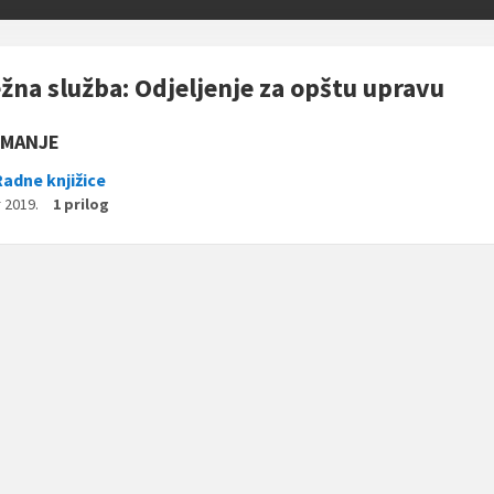
žna služba: Odjeljenje za opštu upravu
IMANJE
Radne knjižice
 2019.
1 prilog