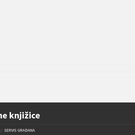
e knjižice
SERVIS GRAĐANA
/