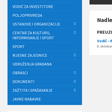
VODIČ ZA INVESTITORE
POLJOPRIVREDA
Nadle
USTANOVE I ORGANIZACIJE
PREUZ
CENTAR ZA KULTURU,
INFORMISANJE I SPORT
Vodič – 
SPORT
8. oktobar
MJESNE ZAJEDNICE
UDRUŽENJA GRAĐANA
OBRASCI
DOKUMENTI
ZAŽTITA I SPAŠAVANJE
JAVNE NABAVKE