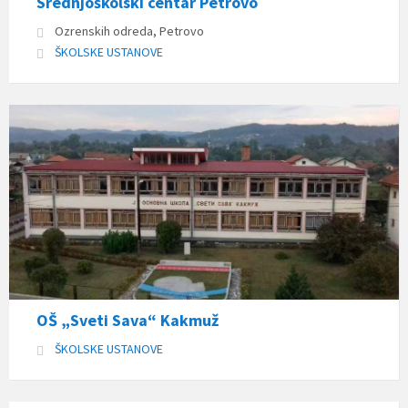
Srednjoškolski centar Petrovo
Ozrenskih odreda, Petrovo
ŠKOLSKE USTANOVE
OŠ „Sveti Sava“ Kakmuž
ŠKOLSKE USTANOVE