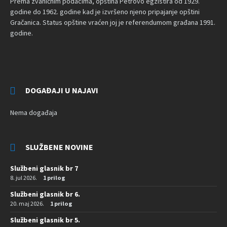
Prema zvaničnim podacima, opština Petrovo egzistira od 1929.
godine do 1962. godine kad je izvršeno njeno pripajanje opštini
Gračanica. Status opštine vraćen joj je referendumom građana 1991.
godine.
DOGAĐAJI U NAJAVI
Nema događaja
SLUŽBENE NOVINE
Službeni glasnik br 7
8. jul 2026.
1 prilog
Službeni glasnik br 6.
20. maj 2026.
1 prilog
Službeni glasnik br 5.