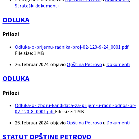
Strateški dokumenti
ODLUKA
Prilozi
Odluka-o-prijemu-radnika-broj-02-120-9-24_0001.pdf
File size:
1 MB
26. februar 2024.
objavio
Opština Petrovo
u
Dokumenti
ODLUKA
Prilozi
Odluka-o-izboru-kandidata-za-prijem-u-radni-odnos-br-
02-120-8_0001.pdf
File size:
1 MB
26. februar 2024.
objavio
Opština Petrovo
u
Dokumenti
STATUT OPŠTINE PETROVO