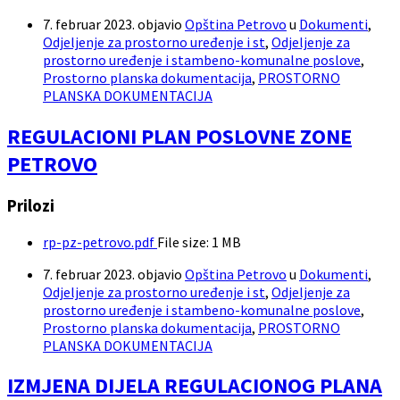
7. februar 2023.
objavio
Opština Petrovo
u
Dokumenti
,
Odjeljenje za prostorno uređenje i st
,
Odjeljenje za
prostorno uređenje i stambeno-komunalne poslove
,
Prostorno planska dokumentacija
,
PROSTORNO
PLANSKA DOKUMENTACIJA
REGULACIONI PLAN POSLOVNE ZONE
PETROVO
Prilozi
rp-pz-petrovo.pdf
File size:
1 MB
7. februar 2023.
objavio
Opština Petrovo
u
Dokumenti
,
Odjeljenje za prostorno uređenje i st
,
Odjeljenje za
prostorno uređenje i stambeno-komunalne poslove
,
Prostorno planska dokumentacija
,
PROSTORNO
PLANSKA DOKUMENTACIJA
IZMJENA DIJELA REGULACIONOG PLANA