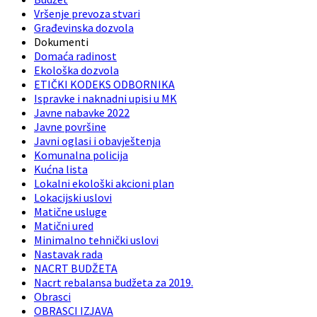
Vršenje prevoza stvari
Građevinska dozvola
Dokumenti
Domaća radinost
Ekološka dozvola
ETIČKI KODEKS ODBORNIKA
Ispravke i naknadni upisi u MK
Javne nabavke 2022
Javne površine
Javni oglasi i obavještenja
Komunalna policija
Kućna lista
Lokalni ekološki akcioni plan
Lokacijski uslovi
Matične usluge
Matični ured
Minimalno tehnički uslovi
Nastavak rada
NACRT BUDŽETA
Nacrt rebalansa budžeta za 2019.
Obrasci
OBRASCI IZJAVA