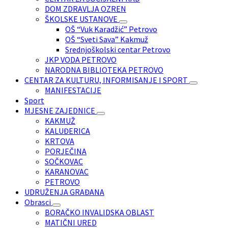
DOM ZDRAVLJA OZREN
ŠKOLSKE USTANOVE
OŠ “Vuk Karadžić” Petrovo
OŠ “Sveti Sava” Kakmuž
Srednjoškolski centar Petrovo
JKP VODA PETROVO
NARODNA BIBLIOTEKA PETROVO
CENTAR ZA KULTURU, INFORMISANJE I SPORT
MANIFESTACIJE
Sport
MJESNE ZAJEDNICE
KAKMUŽ
KALUĐERICA
KRTOVA
PORJEČINA
SOČKOVAC
KARANOVAC
PETROVO
UDRUŽENJA GRAĐANA
Obrasci
BORAČKO INVALIDSKA OBLAST
MATIČNI URED