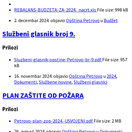
REBALANS-BUDZETA-ZA-2024._nacrt.xls
File size:
998 kB
2. decembar 2024.
objavio
Opština Petrovo
u
Budžet
Službeni glasnik broj 9.
Prilozi
Sluzbeni-glasnik-opstine-Petrovo-br-9.pdf
File size:
957
kB
16. novembar 2024.
objavio
Opština Petrovo
u
2024
,
Dokumenti
,
Službene novine
,
Službeni glasnici
PLAN ZAŠTITE OD POŽARA
Prilozi
Petrovo-plan-zop-2024.-USVOJENI.pdf
File size:
2 MB
26. avgust 2024.
objavio
Opština Petrovo
u
Dokumenti
,