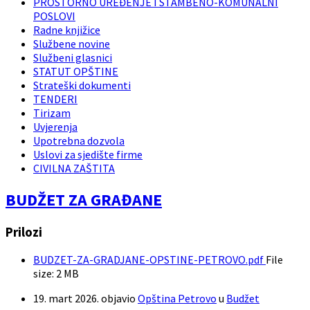
PROSTORNO UREĐENJE I STAMBENO-KOMUNALNI
POSLOVI
Radne knjižice
Službene novine
Službeni glasnici
STATUT OPŠTINE
Strateški dokumenti
TENDERI
Tirizam
Uvjerenja
Upotrebna dozvola
Uslovi za sjedište firme
CIVILNA ZAŠTITA
BUDŽET ZA GRAĐANE
Prilozi
BUDZET-ZA-GRADJANE-OPSTINE-PETROVO.pdf
File
size:
2 MB
19. mart 2026.
objavio
Opština Petrovo
u
Budžet