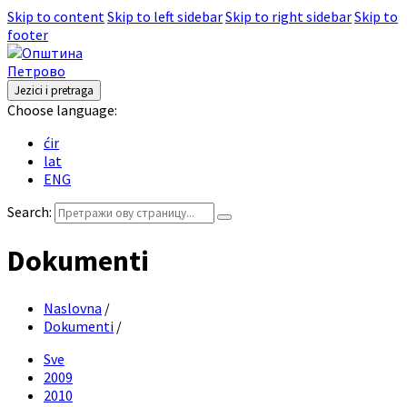
Skip to content
Skip to left sidebar
Skip to right sidebar
Skip to
footer
Jezici i pretraga
Choose language:
ćir
lat
ENG
Search:
Dokumenti
Naslovna
/
Dokumenti
/
Sve
2009
2010