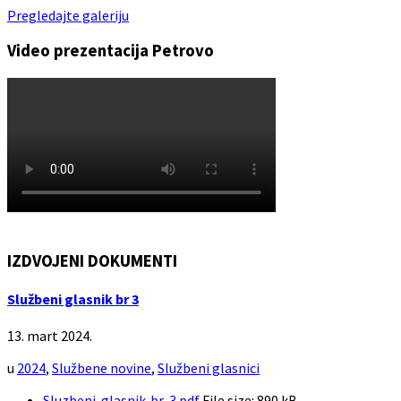
Pregledajte galeriju
Video prezentacija Petrovo
IZDVOJENI DOKUMENTI
Službeni glasnik br 3
13. mart 2024.
u
2024
,
Službene novine
,
Službeni glasnici
Sluzbeni-glasnik-br-3.pdf
File size:
890 kB