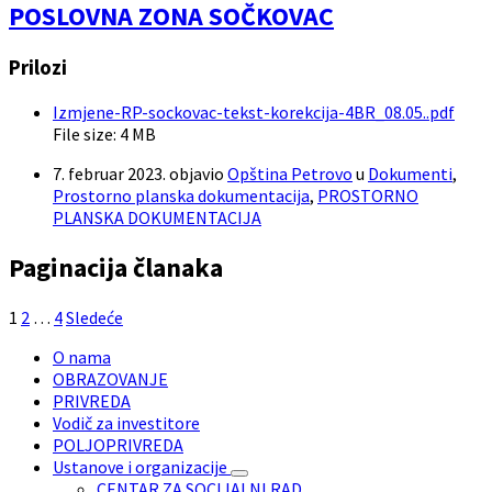
POSLOVNA ZONA SOČKOVAC
Prilozi
Izmjene-RP-sockovac-tekst-korekcija-4BR_08.05..pdf
File size:
4 MB
7. februar 2023.
objavio
Opština Petrovo
u
Dokumenti
,
Prostorno planska dokumentacija
,
PROSTORNO
PLANSKA DOKUMENTACIJA
Paginacija članaka
1
2
…
4
Sledeće
O nama
OBRAZOVANJE
PRIVREDA
Vodič za investitore
POLJOPRIVREDA
Ustanove i organizacije
CENTAR ZA SOCIJALNI RAD