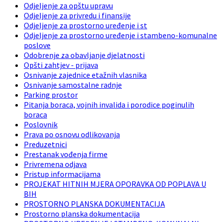
Odjeljenje za opštu upravu
Odjeljenje za privredu i finansije
Odjeljenje za prostorno uređenje i st
Odjeljenje za prostorno uređenje i stambeno-komunalne
poslove
Odobrenje za obavljanje djelatnosti
Opšti zahtjev - prijava
Osnivanje zajednice etažnih vlasnika
Osnivanje samostalne radnje
Parking prostor
Pitanja boraca, vojnih invalida i porodice poginulih
boraca
Poslovnik
Prava po osnovu odlikovanja
Preduzetnici
Prestanak vođenja firme
Privremena odjava
Pristup informacijama
PROJEKAT HITNIH MJERA OPORAVKA OD POPLAVA U
BIH
PROSTORNO PLANSKA DOKUMENTACIJA
Prostorno planska dokumentacija