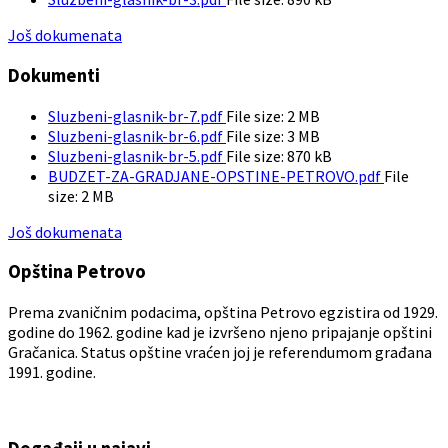
Još dokumenata
Dokumenti
Sluzbeni-glasnik-br-7.pdf
File size:
2 MB
Sluzbeni-glasnik-br-6.pdf
File size:
3 MB
Sluzbeni-glasnik-br-5.pdf
File size:
870 kB
BUDZET-ZA-GRADJANE-OPSTINE-PETROVO.pdf
File
size:
2 MB
Još dokumenata
Opština Petrovo
Prema zvaničnim podacima, opština Petrovo egzistira od 1929.
godine do 1962. godine kad je izvršeno njeno pripajanje opštini
Gračanica. Status opštine vraćen joj je referendumom građana
1991. godine.