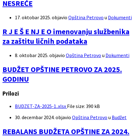
NESREĆE
17. oktobar 2025.
objavio
Opština Petrovo
u
Dokumenti
R J E Š E NJ E O imenovanju službenika
za zaštitu ličnih podataka
8. oktobar 2025.
objavio
Opština Petrovo
u
Dokumenti
BUDŽET OPŠTINE PETROVO ZA 2025.
GODINU
Prilozi
BUDZET-ZA-2025-1..xlsx
File size:
390 kB
30. decembar 2024.
objavio
Opština Petrovo
u
Budžet
REBALANS BUDŽETA OPŠTINE ZA 2024.