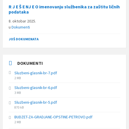
R J E Š E NJ E O imenovanju službenika za zaštitu ličnih
podataka
8. oktobar 2025.
u
Dokumenti
JOŠ DOKUMENATA
DOKUMENTI
Sluzbeni-glasnik-br-7.pdf
File
2 MB
size:
Sluzbeni-glasnik-br-6.pdf
File
3 MB
size:
Sluzbeni-glasnik-br-5.pdf
File
870 kB
size:
BUDZET-ZA-GRADJANE-OPSTINE-PETROVO.pdf
File
2 MB
size: