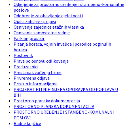
Odjeljenje za prostorno uređenje i stambeno-komunalne
poslove
Odobrenje za obavljanje djelatnosti
Opšti zahtjev - prijava
Osnivanje zajednice etažnih vlasnika
Osnivanje samostalne radnje
Parking prostor
Pitanja boraca, vojnih invalida i porodice poginulih
boraca
Poslovnik
Prava po osnovu odlikovanja
Preduzetnici
Prestanak vođenja firme
Privremena odjava
Pristup informacijama
PROJEKAT HITNIH MJERA OPORAVKA OD POPLAVA U
BIH
Prostorno planska dokumentacija
PROSTORNO PLANSKA DOKUMENTACIJA
PROSTORNO UREĐENJE I STAMBENO-KOMUNALNI
POSLOVI
Radne knjižice