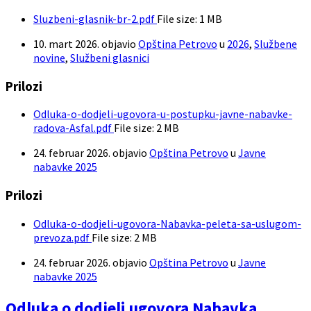
Sluzbeni-glasnik-br-2.pdf
File size:
1 MB
10. mart 2026.
objavio
Opština Petrovo
u
2026
,
Službene
novine
,
Službeni glasnici
Prilozi
Odluka-o-dodjeli-ugovora-u-postupku-javne-nabavke-
radova-Asfal.pdf
File size:
2 MB
24. februar 2026.
objavio
Opština Petrovo
u
Javne
nabavke 2025
Prilozi
Odluka-o-dodjeli-ugovora-Nabavka-peleta-sa-uslugom-
prevoza.pdf
File size:
2 MB
24. februar 2026.
objavio
Opština Petrovo
u
Javne
nabavke 2025
Odluka o dodjeli ugovora Nabavka