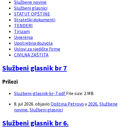
Službene novine
Službeni glasnici
STATUT OPŠTINE
Strateški dokumenti
TENDERI
Tirizam
Uvjerenja
Upotrebna dozvola
Uslovi za sjedište firme
CIVILNA ZAŠTITA
Službeni glasnik br 7
Prilozi
Sluzbeni-glasnik-br-7.pdf
File size:
2 MB
8. jul 2026.
objavio
Opština Petrovo
u
2026
,
Službene
novine
,
Službeni glasnici
Službeni glasnik br 6.