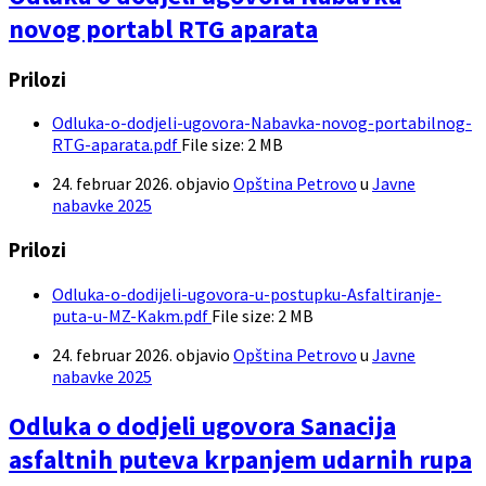
novog portabl RTG aparata
Prilozi
Odluka-o-dodjeli-ugovora-Nabavka-novog-portabilnog-
RTG-aparata.pdf
File size:
2 MB
24. februar 2026.
objavio
Opština Petrovo
u
Javne
nabavke 2025
Prilozi
Odluka-o-dodijeli-ugovora-u-postupku-Asfaltiranje-
puta-u-MZ-Kakm.pdf
File size:
2 MB
24. februar 2026.
objavio
Opština Petrovo
u
Javne
nabavke 2025
Odluka o dodjeli ugovora Sanacija
asfaltnih puteva krpanjem udarnih rupa