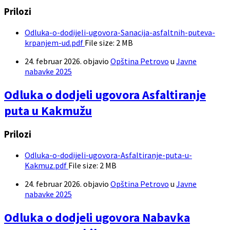
Prilozi
Odluka-o-dodijeli-ugovora-Sanacija-asfaltnih-puteva-
krpanjem-ud.pdf
File size:
2 MB
24. februar 2026.
objavio
Opština Petrovo
u
Javne
nabavke 2025
Odluka o dodjeli ugovora Asfaltiranje
puta u Kakmužu
Prilozi
Odluka-o-dodijeli-ugovora-Asfaltiranje-puta-u-
Kakmuz.pdf
File size:
2 MB
24. februar 2026.
objavio
Opština Petrovo
u
Javne
nabavke 2025
Odluka o dodjeli ugovora Nabavka