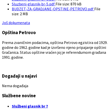
Sluzbeni-glasnik-br-5.pdf
File size:
870 kB
BUDZET-ZA-GRADJANE-OPSTINE-PETROVO.pdf
File
size:
2 MB
Još dokumenata
Opština Petrovo
Prema zvaničnim podacima, opština Petrovo egzistira od 1929.
godine do 1962. godine kad je izvršeno njeno pripajanje opštini
Gračanica. Status opštine vraćen joj je referendumom građana
1991. godine.
Događaji u najavi
Nema događaja
Službene novine
Službeni glasnik br 7