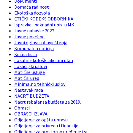
Dokumenti
Domaća radinost
Ekološka dozvola
ETIČKI KODEKS ODBORNIKA
Ispravke i naknadni upisi u MK
Javne nabavke 2022
Javne površine
Javni oglasi i obavještenja
Komunalna policija
Kućna lista
Lokalni ekološki akcioni plan
Lokacijski uslovi
Matične usluge
Matični ured
Minimalno tehnički uslovi
Nastavak rada
NACRT BUDŽETA
Nacrt rebalansa budžeta za 2019.
Obrasci
OBRASCI IZJAVA
Odjeljenje za opštu upravu
Odjeljenje za privredu i finansije
Odjeljenje za prostorno uređenje i st