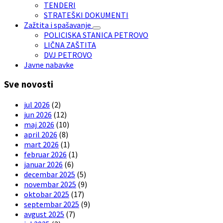
TENDERI
STRATEŠKI DOKUMENTI
Zažtita i spašavanje
POLICISKA STANICA PETROVO
LIČNA ZAŠTITA
DVJ PETROVO
Javne nabavke
Sve novosti
jul 2026
(2)
jun 2026
(12)
maj 2026
(10)
april 2026
(8)
mart 2026
(1)
februar 2026
(1)
januar 2026
(6)
decembar 2025
(5)
novembar 2025
(9)
oktobar 2025
(17)
septembar 2025
(9)
avgust 2025
(7)