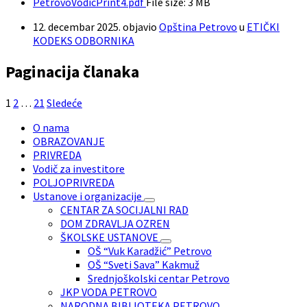
PetrovoVodicPrint4.pdf
File size:
3 MB
12. decembar 2025.
objavio
Opština Petrovo
u
ETIČKI
KODEKS ODBORNIKA
Paginacija članaka
1
2
…
21
Sledeće
O nama
OBRAZOVANJE
PRIVREDA
Vodič za investitore
POLJOPRIVREDA
Ustanove i organizacije
CENTAR ZA SOCIJALNI RAD
DOM ZDRAVLJA OZREN
ŠKOLSKE USTANOVE
OŠ “Vuk Karadžić” Petrovo
OŠ “Sveti Sava” Kakmuž
Srednjoškolski centar Petrovo
JKP VODA PETROVO
NARODNA BIBLIOTEKA PETROVO