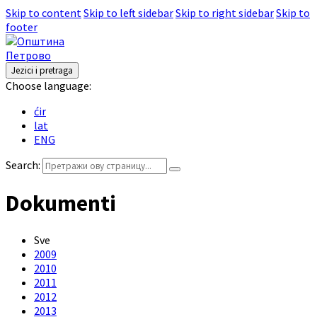
Skip to content
Skip to left sidebar
Skip to right sidebar
Skip to
footer
Jezici i pretraga
Choose language:
ćir
lat
ENG
Search:
Dokumenti
Sve
2009
2010
2011
2012
2013