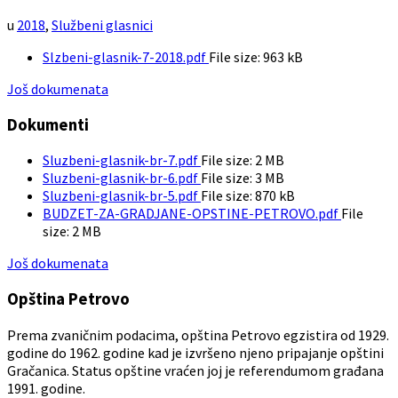
u
2018
,
Službeni glasnici
Slzbeni-glasnik-7-2018.pdf
File size:
963 kB
Još dokumenata
Dokumenti
Sluzbeni-glasnik-br-7.pdf
File size:
2 MB
Sluzbeni-glasnik-br-6.pdf
File size:
3 MB
Sluzbeni-glasnik-br-5.pdf
File size:
870 kB
BUDZET-ZA-GRADJANE-OPSTINE-PETROVO.pdf
File
size:
2 MB
Još dokumenata
Opština Petrovo
Prema zvaničnim podacima, opština Petrovo egzistira od 1929.
godine do 1962. godine kad je izvršeno njeno pripajanje opštini
Gračanica. Status opštine vraćen joj je referendumom građana
1991. godine.