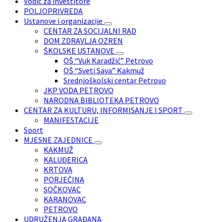
Vodič za investitore
POLJOPRIVREDA
Ustanove i organizacije
CENTAR ZA SOCIJALNI RAD
DOM ZDRAVLJA OZREN
ŠKOLSKE USTANOVE
OŠ “Vuk Karadžić” Petrovo
OŠ “Sveti Sava” Kakmuž
Srednjoškolski centar Petrovo
JKP VODA PETROVO
NARODNA BIBLIOTEKA PETROVO
CENTAR ZA KULTURU, INFORMISANJE I SPORT
MANIFESTACIJE
Sport
MJESNE ZAJEDNICE
KAKMUŽ
KALUĐERICA
KRTOVA
PORJEČINA
SOČKOVAC
KARANOVAC
PETROVO
UDRUŽENJA GRAĐANA