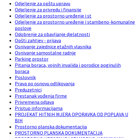
Odjeljenje za opštu upravu
Odjeljenje za privredu i finansije
Odjeljenje za prostorno uređenje i st
Odjeljenje za prostorno uređenje i stambeno-komunalne
poslove
Odobrenje za obavljanje djelatnosti
Opšti zahtjev - prijava
Osnivanje zajednice etažnih vlasnika
Osnivanje samostalne radnje
Parking prostor
Pitanja boraca, vojnih invalida i porodice poginulih
boraca
Poslovnik
Prava po osnovu odlikovanja
Preduzetnici
Prestanak vođenja firme
Privremena odjava
Pristup informacijama
PROJEKAT HITNIH MJERA OPORAVKA OD POPLAVA U
BIH
Prostorno planska dokumentacija
PROSTORNO PLANSKA DOKUMENTACIJA