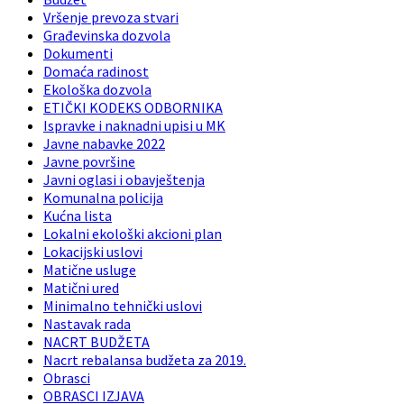
Vršenje prevoza stvari
Građevinska dozvola
Dokumenti
Domaća radinost
Ekološka dozvola
ETIČKI KODEKS ODBORNIKA
Ispravke i naknadni upisi u MK
Javne nabavke 2022
Javne površine
Javni oglasi i obavještenja
Komunalna policija
Kućna lista
Lokalni ekološki akcioni plan
Lokacijski uslovi
Matične usluge
Matični ured
Minimalno tehnički uslovi
Nastavak rada
NACRT BUDŽETA
Nacrt rebalansa budžeta za 2019.
Obrasci
OBRASCI IZJAVA