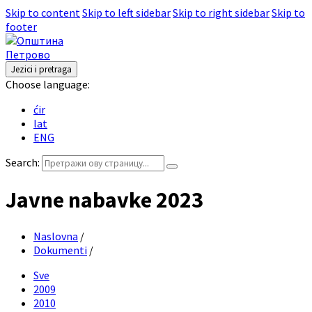
Skip to content
Skip to left sidebar
Skip to right sidebar
Skip to
footer
Jezici i pretraga
Choose language:
ćir
lat
ENG
Search:
Javne nabavke 2023
Naslovna
/
Dokumenti
/
Sve
2009
2010