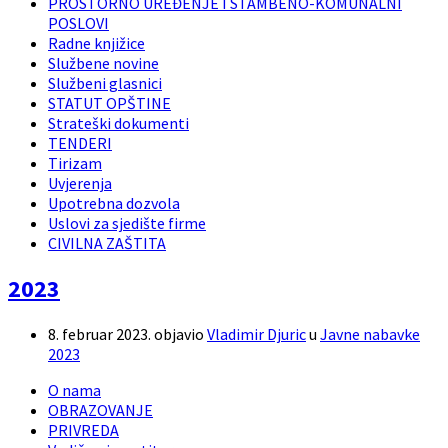
PROSTORNO UREĐENJE I STAMBENO-KOMUNALNI
POSLOVI
Radne knjižice
Službene novine
Službeni glasnici
STATUT OPŠTINE
Strateški dokumenti
TENDERI
Tirizam
Uvjerenja
Upotrebna dozvola
Uslovi za sjedište firme
CIVILNA ZAŠTITA
2023
8. februar 2023.
objavio
Vladimir Djuric
u
Javne nabavke
2023
O nama
OBRAZOVANJE
PRIVREDA