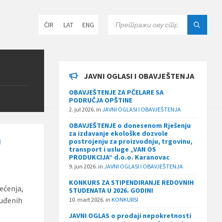
Choose
SEARCH:
ĆIR
LAT
ENG
language:
JAVNI OGLASI I OBAVJEŠTENJA
OBAVJEŠTENJE ZA PČELARE SA
PODRUČJA OPŠTINE
2. jul 2026.
in
JAVNI OGLASI I OBAVJEŠTENJA
OBAVJEŠTENJE o donesenom Rješenju
za izdavanje ekološke dozvole
U
postrojenju za proizvodnju, trgovinu,
transport i usluge „VAN OS
PRODUKCIJA“ d.o.o. Karanovac
9. jun 2026.
in
JAVNI OGLASI I OBAVJEŠTENJA
KONKURS ZA STIPENDIRANJE REDOVNIH
tećenja,
STUDENATA U 2026. GODINI
tuđenih
10. mart 2026.
in
KONKURSI
JAVNI OGLAS o prodaji nepokretnosti