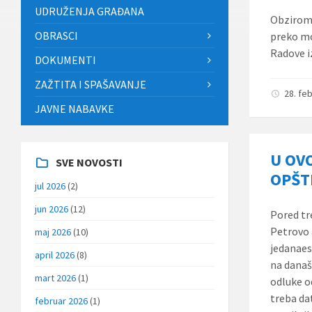
UDRUŽENJA GRAĐANA
Obzirom 
OBRASCI
preko mo
Radove i
DOKUMENTI
ZAŽTITA I SPAŠAVANJE
28. fe
JAVNE NABAVKE
U OVO
SVE NOVOSTI
OPŠT
jul 2026
(2)
jun 2026
(12)
Pored tr
Petrovo a
maj 2026
(10)
jedanaes
april 2026
(8)
na današ
mart 2026
(1)
odluke od
treba da
februar 2026
(1)