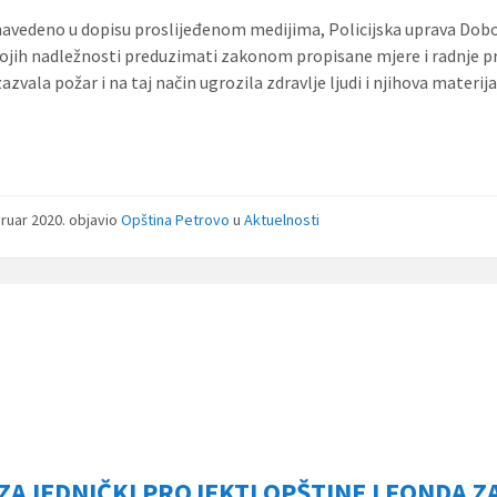
navedeno u dopisu proslijeđenom medijima, Policijska uprava Dobo
vojih nadležnosti preduzimati zakonom propisane mjere i radnje pr
zazvala požar i na taj način ugrozila zdravlje ljudi i njihova materij
bruar 2020.
objavio
Opština Petrovo
u
Aktuelnosti
 ZAJEDNIČKI PROJEKTI OPŠTINE I FONDA Z