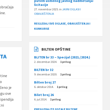
putem usmenog javnog nadmetanja-
licitacije
obraćaja
27. novembar 2025.
in
JAVNI OGLASI I
ine.
OBAVJEŠTENJA
REGLEDAJ SVE OGLASE, OBAVJEŠTENJA I
KUNKURSE
BILTEN OPŠTINE
ETA
BLITEN br 33 – Specijal (2021./2024.)
2. decembar 2024.
1 prilog
BILTEN br 32
9. decembar 2020.
1 prilog
štine
no
Bilten broj 27
čeno je
6. oktobar 2014.
1 prilog
ogu ove
Bilet broj 26
tipendija
6. jul 2014.
1 prilog
tni
PREGLEDAJTE OSTALE BILTENE