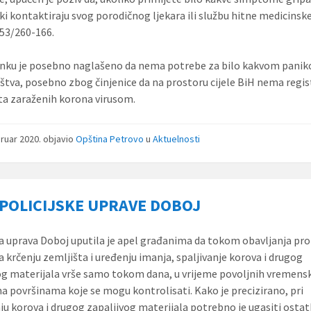
ki kontaktiraju svog porodičnog ljekara ili službu hitne medicins
053/260-166.
nku je posebno naglašeno da nema potrebe za bilo kakvom pani
štva, posebno zbog činjenice da na prostoru cijele BiH nema regi
ta zaraženih korona virusom.
bruar 2020.
objavio
Opština Petrovo
u
Aktuelnosti
 POLICIJSKE UPRAVE DOBOJ
ka uprava Doboj uputila je apel građanima da tokom obavljanja pro
a krčenju zemljišta i uređenju imanja, spaljivanje korova i drugog
og materijala vrše samo tokom dana, u vrijeme povoljnih vremens
 na površinama koje se mogu kontrolisati. Kako je precizirano, pri
nju korova i drugog zapaljivog materijala potrebno je ugasiti osta