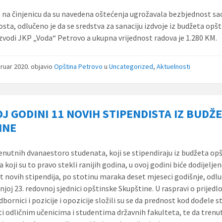
na činjenicu da su navedena oštećenja ugrožavala bezbjednost sa
sta, odlučeno je da se sredstva za sanaciju izdvoje iz budžeta opšt
zvodi JKP „Voda“ Petrovo a ukupna vrijednost radova je 1.280 KM.
bruar 2020.
objavio
Opština Petrovo
u
Uncategorized
,
Aktuelnosti
J GODINI 11 NOVIH STIPENDISTA IZ BUDŽ
INE
enutnih dvanaestoro studenata, koji se stipendiraju iz budžeta op
 koji su to pravo stekli ranijih godina, u ovoj godini biće dodijelje
t novih stipendija, po stotinu maraka deset mjeseci godišnje, odlu
njoj 23. redovnoj sjednici opštinske Skupštine. U raspravi o prijedl
bornici i pozicije i opozicije složili su se da prednost kod dođele s
ti odličnim učenicima i studentima državnih fakulteta, te da trenu