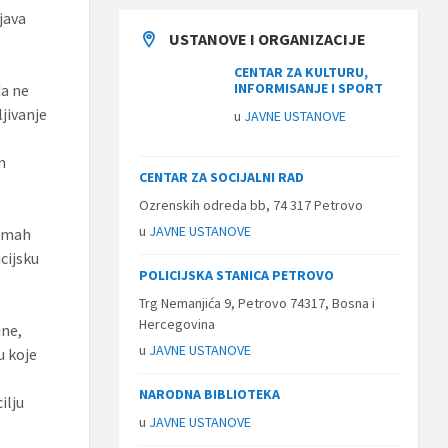
java
USTANOVE I ORGANIZACIJE
CENTAR ZA KULTURU,
INFORMISANJE I SPORT
da ne
ljivanje
u
JAVNE USTANOVE
m
CENTAR ZA SOCIJALNI RAD
Ozrenskih odreda bb, 74 317 Petrovo
u
JAVNE USTANOVE
odmah
cijsku
POLICIJSKA STANICA PETROVO
Trg Nemanjića 9, Petrovo 74317, Bosna i
Hercegovina
ine,
u
JAVNE USTANOVE
u koje
NARODNA BIBLIOTEKA
ilju
u
JAVNE USTANOVE