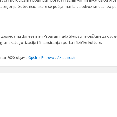
tva i porodicama poginulih boraca i ratnih vojnih invalida od prve
kategorije. Subvencioniraće se po 2,5 marke za odvoz smeća i za p
zasijedanju donesen je i Program rada Skupštine opštine za ovu 
gram kategorizacije i finansiranja sporta i fizičke kulture.
bruar 2020.
objavio
Opština Petrovo
u
Aktuelnosti