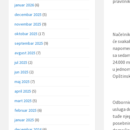
pravilni
januar 2026
(6)
decembar 2025
(5)
novembar 2025
(9)
oktobar 2025
(17)
Načelnik
će svaka
septembar 2025
(9)
napomenu
avgust 2025
(7)
sa sedam
24.000 ma
jul 2025
(2)
u jednom
jun 2025
(2)
Opštinsk
maj 2025
(7)
april 2025
(5)
mart 2025
(5)
Odbornic
usluga d
februar 2025
(6)
tuđe njeg
januar 2025
(8)
posebnim
decembar 2024
(6)