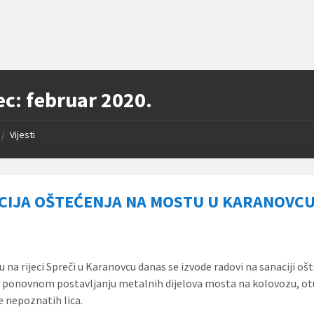
ec:
februar 2020.
Vijesti
/
CIJA OŠTEĆENJA NA MOSTU U KARANOVC
 na rijeci Spreči u Karanovcu danas se izvode radovi na sanaciji oš
ponovnom postavljanju metalnih dijelova mosta na kolovozu, o
e nepoznatih lica.