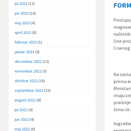
FORM
jul 2023
(13)
jun 2023
(18)
Postupaj
maj 2023
(4)
reagovan
april 2023
(8)
načelnik
čine pre
februar 2023
(1)
Crvenog 
januar 2023
(9)
decembar 2022
(13)
novembar 2022
(3)
Na sasta
oktobar 2022
(18)
prema ko
Ministar
septembar 2022
(10)
imaju si
avgust 2022
(6)
praćenje 
čemu će 
jul 2022
(6)
jun 2022
(4)
Sugrađan
maj 2022
(8)
epidemij