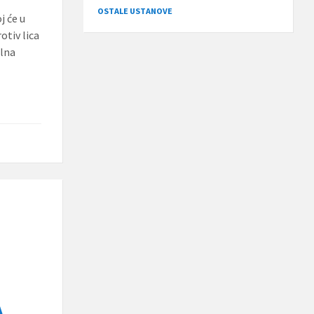
OSTALE USTANOVE
j će u
otiv lica
alna
A