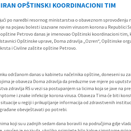
IRAN OPŠTINSKI KOORDINACIONI TIM
ući po naredbi resornog ministarstva o obaveznom sprovođenju 
je na pojavu bolesti izazvane novim virusom korona u Republici S
 opštine Petrovo danas je imenovao Opštinski koordinacioni tim,
dstavnici Opštinske uprave, Doma zdravlja „Ozren“, Opštinske org
krsta i Civilne zaštite opštine Petrovo.
nku održanom danas u kabinetu načelnika opštine, doneseni su zak
jima je obaveza Doma zdravlja da preduzme sve mjere po uputst
stva zdravlja RS u vezi sa postupanjem sa licima koja se jave na pr
mptome i znake infekcije korona virusa. Obaveza Tima će biti kon
situacije u regiji i prikupljanje informacija od zdravstvenih instituc
građane obevještavati po potrebi.
ima koji su u zadnjih sedam dana boravili na područjima gdje vlad
e, upućen je poziv da, ukoliko primijete bilo kakve simptome gripa