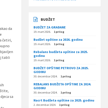
BUDŽET
BUDŽET ZA GRAĐANE
takao da
19. mart 2026.
1 prilog
je
Budžet opštine za 2026. godinu
 četiri,
19. mart 2026.
1 prilog
ukupno
objavljen
Rebalans budžeta opštine za 2025.
godinu
j tabli
19. mart 2026.
1 prilog
BUDŽET OPŠTINE PETROVO ZA 2025.
GODINU
30. decembar 2024.
1 prilog
REBALANS BUDŽETA OPŠTINE ZA 2024.
nih
GODINU
štite,
30. decembar 2024.
1 prilog
 djeca sa
Nacrt Budžeta opštine za 2025. godinu
2. decembar 2024.
1 prilog