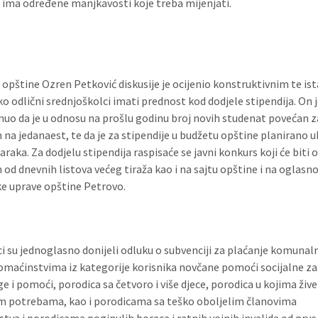
k ima određene manjkavosti koje treba mijenjati.
 opštine Ozren Petković diskusije je ocijenio konstruktivnim te is
ko odlični srednjoškolci imati prednost kod dodjele stipendija. On 
o da je u odnosu na prošlu godinu broj novih studenat povećan za
 na jedanaest, te da je za stipendije u budžetu opštine planirano 
raka. Za dodjelu stipendija raspisaće se javni konkurs koji će biti 
 od dnevnih listova većeg tiraža kao i na sajtu opštine i na oglasno
e uprave opštine Petrovo.
i su jednoglasno donijeli odluku o subvenciji za plaćanje komunal
omaćinstvima iz kategorije korisnika novčane pomoći socijalne za
e i pomoći, porodica sa četvoro i više djece, porodica u kojima žive
 potrebama, kao i porodicama sa teško oboljelim članovima