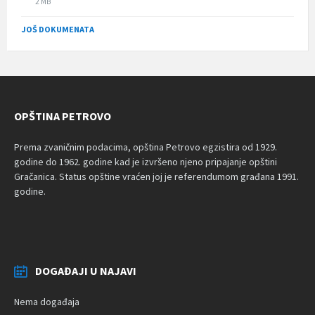
File
2 MB
size:
JOŠ DOKUMENATA
OPŠTINA PETROVO
Prema zvaničnim podacima, opština Petrovo egzistira od 1929.
godine do 1962. godine kad je izvršeno njeno pripajanje opštini
Gračanica. Status opštine vraćen joj je referendumom građana 1991.
godine.
DOGAĐAJI U NAJAVI
Nema događaja