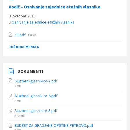
Vodič – Osnivanje zajednice etažnih vlasnika
9. oktobar 2019.
u
Osnivanje zajednice etažnih vlasnika
File
58.pdf
157 kB
size:
JOŠ DOKUMENATA
DOKUMENTI
Sluzbeni-glasnik-br-7.pdf
File
2 MB
size:
Sluzbeni-glasnik-br-6.pdf
File
3 MB
size:
Sluzbeni-glasnik-br-5.pdf
File
870 kB
size:
BUDZET-ZA-GRADJANE-OPSTINE-PETROVO.pdf