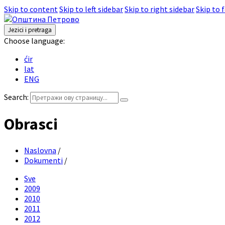
Skip to content
Skip to left sidebar
Skip to right sidebar
Skip to 
Jezici i pretraga
Choose language:
ćir
lat
ENG
Search:
Obrasci
Naslovna
/
Dokumenti
/
Sve
2009
2010
2011
2012