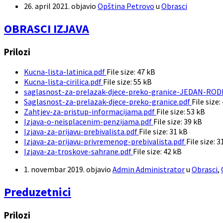
26. april 2021.
objavio
Opština Petrovo
u
Obrasci
OBRASCI IZJAVA
Prilozi
Kucna-lista-latinica.pdf
File size:
47 kB
Kucna-lista-cirilica.pdf
File size:
55 kB
saglasnost-za-prelazak-djece-preko-granice-JEDAN-ROD
Saglasnost-za-prelazak-djece-preko-granice.pdf
File size:
Zahtjev-za-pristup-informacijama.pdf
File size:
53 kB
Izjava-o-neisplacenim-penzijama.pdf
File size:
39 kB
Izjava-za-prijavu-prebivalista.pdf
File size:
31 kB
Izjava-za-prijavu-privremenog-prebivalista.pdf
File size:
3
Izjava-za-troskove-sahrane.pdf
File size:
42 kB
1. novembar 2019.
objavio
Admin Administrator
u
Obrasci
,
Preduzetnici
Prilozi