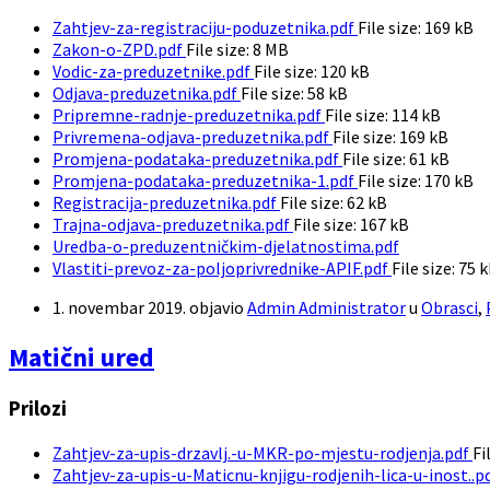
Zahtjev-za-registraciju-poduzetnika.pdf
File size:
169 kB
Zakon-o-ZPD.pdf
File size:
8 MB
Vodic-za-preduzetnike.pdf
File size:
120 kB
Odjava-preduzetnika.pdf
File size:
58 kB
Pripremne-radnje-preduzetnika.pdf
File size:
114 kB
Privremena-odjava-preduzetnika.pdf
File size:
169 kB
Promjena-podataka-preduzetnika.pdf
File size:
61 kB
Promjena-podataka-preduzetnika-1.pdf
File size:
170 kB
Registracija-preduzetnika.pdf
File size:
62 kB
Trajna-odjava-preduzetnika.pdf
File size:
167 kB
Uredba-o-preduzentničkim-djelatnostima.pdf
Vlastiti-prevoz-za-poljoprivrednike-APIF.pdf
File size:
75 
1. novembar 2019.
objavio
Admin Administrator
u
Obrasci
,
Matični ured
Prilozi
Zahtjev-za-upis-drzavlj.-u-MKR-po-mjestu-rodjenja.pdf
Fi
Zahtjev-za-upis-u-Maticnu-knjigu-rodjenih-lica-u-inost..p