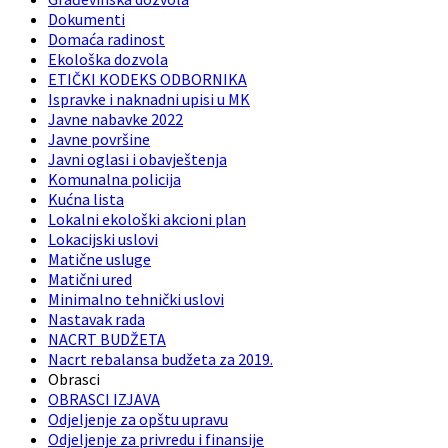
Dokumenti
Domaća radinost
Ekološka dozvola
ETIČKI KODEKS ODBORNIKA
Ispravke i naknadni upisi u MK
Javne nabavke 2022
Javne površine
Javni oglasi i obavještenja
Komunalna policija
Kućna lista
Lokalni ekološki akcioni plan
Lokacijski uslovi
Matične usluge
Matični ured
Minimalno tehnički uslovi
Nastavak rada
NACRT BUDŽETA
Nacrt rebalansa budžeta za 2019.
Obrasci
OBRASCI IZJAVA
Odjeljenje za opštu upravu
Odjeljenje za privredu i finansije