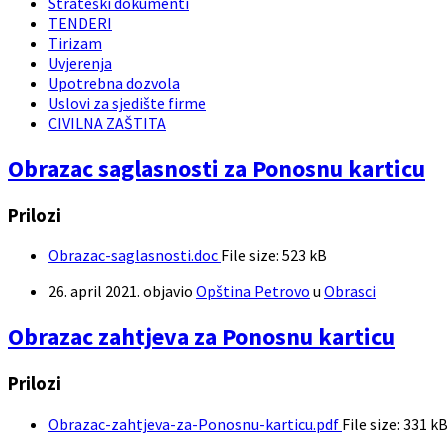
Strateški dokumenti
TENDERI
Tirizam
Uvjerenja
Upotrebna dozvola
Uslovi za sjedište firme
CIVILNA ZAŠTITA
Obrazac saglasnosti za Ponosnu karticu
Prilozi
Obrazac-saglasnosti.doc
File size:
523 kB
26. april 2021.
objavio
Opština Petrovo
u
Obrasci
Obrazac zahtjeva za Ponosnu karticu
Prilozi
Obrazac-zahtjeva-za-Ponosnu-karticu.pdf
File size:
331 kB