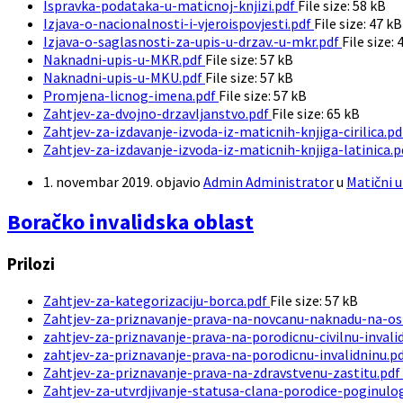
Ispravka-podataka-u-maticnoj-knjizi.pdf
File size:
58 kB
Izjava-o-nacionalnosti-i-vjeroispovjesti.pdf
File size:
47 kB
Izjava-o-saglasnosti-za-upis-u-drzav.-u-mkr.pdf
File size:
Naknadni-upis-u-MKR.pdf
File size:
57 kB
Naknadni-upis-u-MKU.pdf
File size:
57 kB
Promjena-licnog-imena.pdf
File size:
57 kB
Zahtjev-za-dvojno-drzavljanstvo.pdf
File size:
65 kB
Zahtjev-za-izdavanje-izvoda-iz-maticnih-knjiga-cirilica.p
Zahtjev-za-izdavanje-izvoda-iz-maticnih-knjiga-latinica.
1. novembar 2019.
objavio
Admin Administrator
u
Matični u
Boračko invalidska oblast
Prilozi
Zahtjev-za-kategorizaciju-borca.pdf
File size:
57 kB
Zahtjev-za-priznavanje-prava-na-novcanu-naknadu-na-os
zahtjev-za-priznavanje-prava-na-porodicnu-civilnu-invali
zahtjev-za-priznavanje-prava-na-porodicnu-invalidninu.p
Zahtjev-za-priznavanje-prava-na-zdravstvenu-zastitu.pdf
Zahtjev-za-utvrdjivanje-statusa-clana-porodice-poginulo