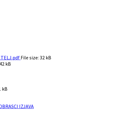
ITELJ.pdf
File size:
32 kB
42 kB
1 kB
OBRASCI IZJAVA