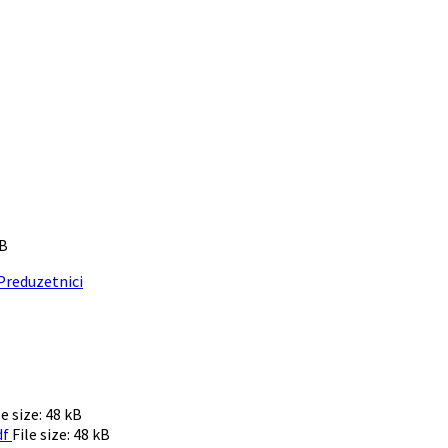
kB
Preduzetnici
le size:
48 kB
df
File size:
48 kB