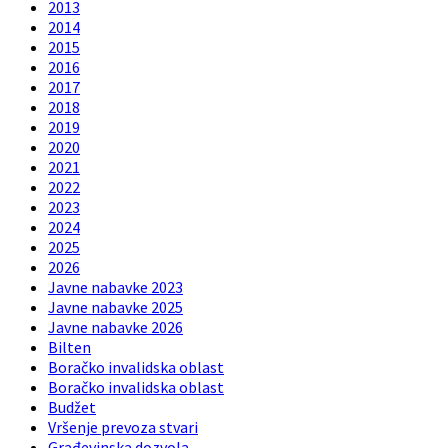
2013
2014
2015
2016
2017
2018
2019
2020
2021
2022
2023
2024
2025
2026
Javne nabavke 2023
Javne nabavke 2025
Javne nabavke 2026
Bilten
Boračko invalidska oblast
Boračko invalidska oblast
Budžet
Vršenje prevoza stvari
Građevinska dozvola