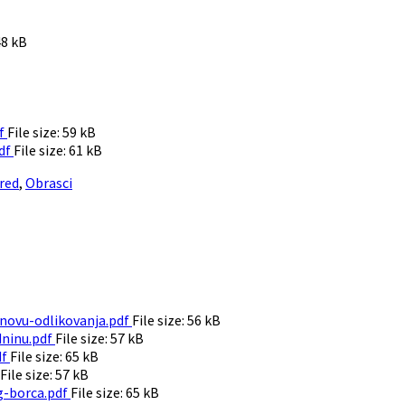
48 kB
df
File size:
59 kB
pdf
File size:
61 kB
red
,
Obrasci
novu-odlikovanja.pdf
File size:
56 kB
dninu.pdf
File size:
57 kB
df
File size:
65 kB
File size:
57 kB
g-borca.pdf
File size:
65 kB