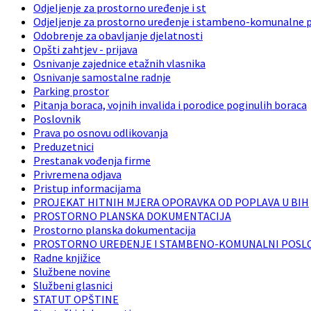
Odjeljenje za prostorno uređenje i st
Odjeljenje za prostorno uređenje i stambeno-komunalne 
Odobrenje za obavljanje djelatnosti
Opšti zahtjev - prijava
Osnivanje zajednice etažnih vlasnika
Osnivanje samostalne radnje
Parking prostor
Pitanja boraca, vojnih invalida i porodice poginulih boraca
Poslovnik
Prava po osnovu odlikovanja
Preduzetnici
Prestanak vođenja firme
Privremena odjava
Pristup informacijama
PROJEKAT HITNIH MJERA OPORAVKA OD POPLAVA U BIH
PROSTORNO PLANSKA DOKUMENTACIJA
Prostorno planska dokumentacija
PROSTORNO UREĐENJE I STAMBENO-KOMUNALNI POSL
Radne knjižice
Službene novine
Službeni glasnici
STATUT OPŠTINE