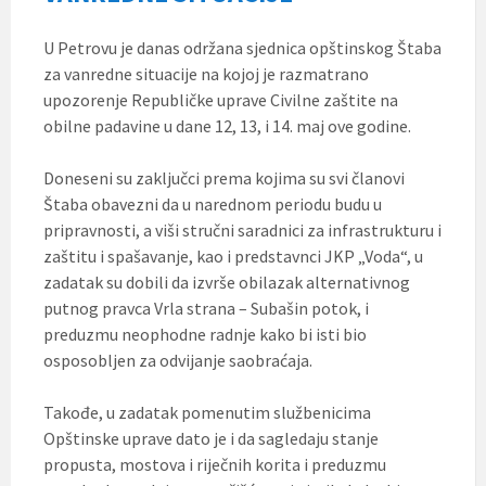
U Petrovu je danas održana sjednica opštinskog Štaba
za vanredne situacije na kojoj je razmatrano
upozorenje Republičke uprave Civilne zaštite na
obilne padavine u dane 12, 13, i 14. maj ove godine.
Doneseni su zaključci prema kojima su svi članovi
Štaba obavezni da u narednom periodu budu u
pripravnosti, a viši stručni saradnici za infrastrukturu i
zaštitu i spašavanje, kao i predstavnci JKP „Voda“, u
zadatak su dobili da izvrše obilazak alternativnog
putnog pravca Vrla strana – Subašin potok, i
preduzmu neophodne radnje kako bi isti bio
osposobljen za odvijanje saobraćaja.
Takođe, u zadatak pomenutim službenicima
Opštinske uprave dato je i da sagledaju stanje
propusta, mostova i riječnih korita i preduzmu