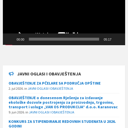
00:00
05:17
JAVNI OGLASI I OBAVJEŠTENJA
OBAVJEŠTENJE ZA PČELARE SA PODRUČJA OPŠTINE
2. jul 2026.
in
JAVNI OGLASI I OBAVJEŠTENJA
OBAVJEŠTENJE o donesenom Rješenju za izdavanje
ekološke dozvole postrojenju za proizvodnju, trgovinu,
transport i usluge „VAN OS PRODUKCIJA“ d.o.o. Karanovac
9. jun 2026.
in
JAVNI OGLASI I OBAVJEŠTENJA
KONKURS ZA STIPENDIRANJE REDOVNIH STUDENATA U 2026.
GODINI