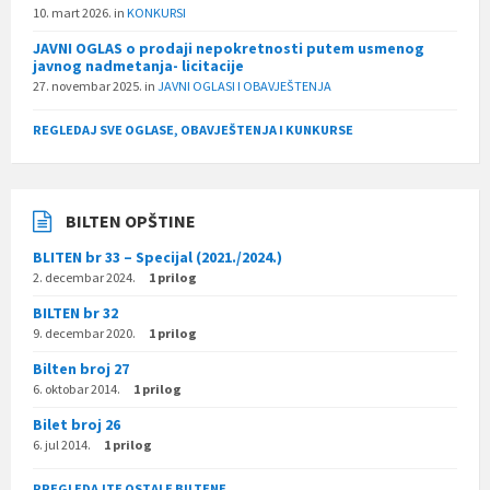
10. mart 2026.
in
KONKURSI
JAVNI OGLAS o prodaji nepokretnosti putem usmenog
javnog nadmetanja- licitacije
27. novembar 2025.
in
JAVNI OGLASI I OBAVJEŠTENJA
REGLEDAJ SVE OGLASE, OBAVJEŠTENJA I KUNKURSE
BILTEN OPŠTINE
BLITEN br 33 – Specijal (2021./2024.)
2. decembar 2024.
1 prilog
BILTEN br 32
9. decembar 2020.
1 prilog
Bilten broj 27
6. oktobar 2014.
1 prilog
Bilet broj 26
6. jul 2014.
1 prilog
PREGLEDAJTE OSTALE BILTENE