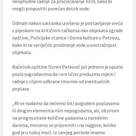
neophodne radnje za pročišćavanje istih, kako bi
mogli propustiti povećan dotok vode.
Odmah nakon sastanka izvršeno je postavljanje vreća
s pijeskom na kritičnim tačkama oko objekata zgrade
opštine, Policijske stanice i Doma kulture u Petrovu,
kako bi se spriječilo prodiranje vode u unutrašnjost
objekata.
Načelnik opštine Ozren Petković još jednom je uputio
poziv sugrađanima da i oni lično preduzmu mjere i
radnje s ciljem odbrane imovine od eventualnih
poplava.
„Mi se nadamo da nećemo biti pogođeni poplavama
ili drugim elementarnim nepogodama, ali, obzirom
na prognozirane količine padavina u narednim
danima, moramo se pripremiti i na najgore, koliko
god je u našoj moći. Iz ranijeg perioda imamo