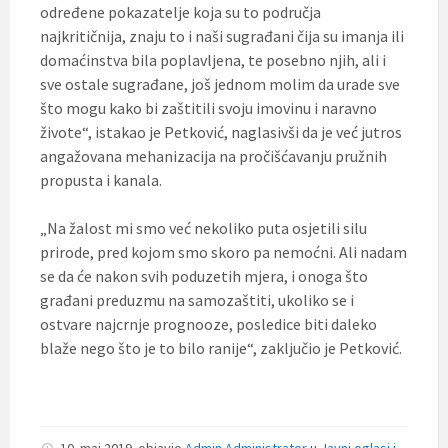
određene pokazatelje koja su to područja
najkritičnija, znaju to i naši sugrađani čija su imanja ili
domaćinstva bila poplavljena, te posebno njih, ali i
sve ostale sugrađane, još jednom molim da urade sve
što mogu kako bi zaštitili svoju imovinu i naravno
živote“, istakao je Petković, naglasivši da je već jutros
angažovana mehanizacija na pročišćavanju pružnih
propusta i kanala.
„Na žalost mi smo već nekoliko puta osjetili silu
prirode, pred kojom smo skoro pa nemoćni. Ali nadam
se da će nakon svih poduzetih mjera, i onoga što
građani preduzmu na samozaštiti, ukoliko se i
ostvare najcrnje prognooze, posledice biti daleko
blaže nego što je to bilo ranije“, zaključio je Petković.
10. maj 2019.
objavio
Admin Administrator
u
Javni oglasi i