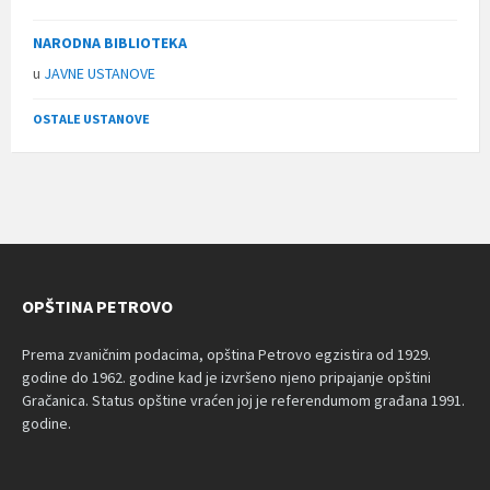
NARODNA BIBLIOTEKA
u
JAVNE USTANOVE
OSTALE USTANOVE
OPŠTINA PETROVO
Prema zvaničnim podacima, opština Petrovo egzistira od 1929.
godine do 1962. godine kad je izvršeno njeno pripajanje opštini
Gračanica. Status opštine vraćen joj je referendumom građana 1991.
godine.