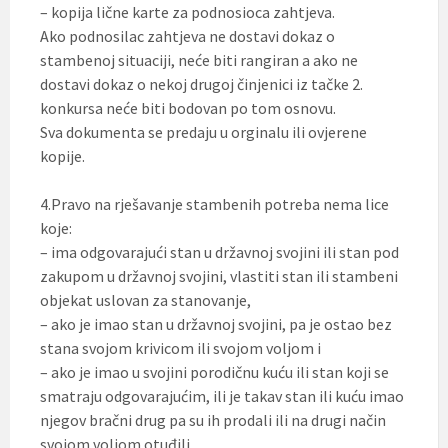
– kopija lične karte za podnosioca zahtjeva.
Ako podnosilac zahtjeva ne dostavi dokaz o
stambenoj situaciji, neće biti rangiran a ako ne
dostavi dokaz o nekoj drugoj činjenici iz tačke 2.
konkursa neće biti bodovan po tom osnovu.
Sva dokumenta se predaju u orginalu ili ovjerene
kopije.
4.Pravo na rješavanje stambenih potreba nema lice
koje:
– ima odgovarajući stan u državnoj svojini ili stan pod
zakupom u državnoj svojini, vlastiti stan ili stambeni
objekat uslovan za stanovanje,
– ako je imao stan u državnoj svojini, pa je ostao bez
stana svojom krivicom ili svojom voljom i
– ako je imao u svojini porodičnu kuću ili stan koji se
smatraju odgovarajućim, ili je takav stan ili kuću imao
njegov bračni drug pa su ih prodali ili na drugi način
svojom voljom otuđili.