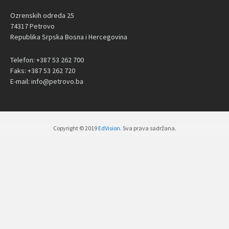
Ozrenskih odreda 25
74317 Petrovo
Republika Srpska Bosna i Hercegovina
Telefon: +387 53 262 700
Faks: +387 53 262 720
E-mail: info@petrovo.ba
Copyright © 2019
EdVision
. Sva prava sadržana.