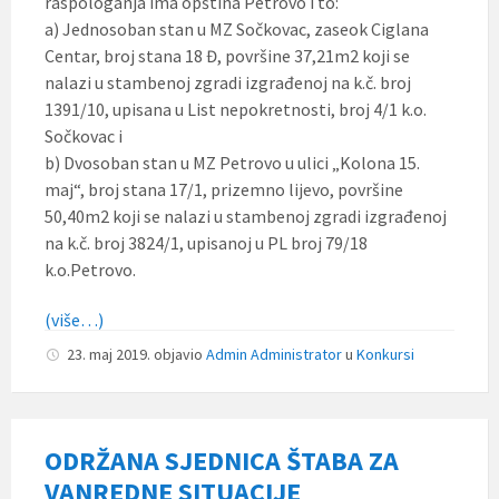
raspologanja ima opština Petrovo i to:
a) Jednosoban stan u MZ Sočkovac, zaseok Ciglana
Centar, broj stana 18 Đ, površine 37,21m2 koji se
nalazi u stambenoj zgradi izgrađenoj na k.č. broj
1391/10, upisana u List nepokretnosti, broj 4/1 k.o.
Sočkovac i
b) Dvosoban stan u MZ Petrovo u ulici „Kolona 15.
maj“, broj stana 17/1, prizemno lijevo, površine
50,40m2 koji se nalazi u stambenoj zgradi izgrađenoj
na k.č. broj 3824/1, upisanoj u PL broj 79/18
k.o.Petrovo.
(više…)
23. maj 2019.
objavio
Admin Administrator
u
Konkursi
ODRŽANA SJEDNICA ŠTABA ZA
VANREDNE SITUACIJE