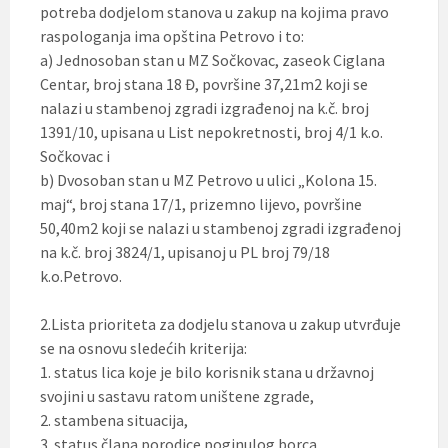
potreba dodjelom stanova u zakup na kojima pravo
raspologanja ima opština Petrovo i to:
a) Jednosoban stan u MZ Sočkovac, zaseok Ciglana
Centar, broj stana 18 Đ, površine 37,21m2 koji se
nalazi u stambenoj zgradi izgrađenoj na k.č. broj
1391/10, upisana u List nepokretnosti, broj 4/1 k.o.
Sočkovac i
b) Dvosoban stan u MZ Petrovo u ulici „Kolona 15.
maj“, broj stana 17/1, prizemno lijevo, površine
50,40m2 koji se nalazi u stambenoj zgradi izgrađenoj
na k.č. broj 3824/1, upisanoj u PL broj 79/18
k.o.Petrovo.
2.Lista prioriteta za dodjelu stanova u zakup utvrđuje
se na osnovu sledećih kriterija:
1. status lica koje je bilo korisnik stana u državnoj
svojini u sastavu ratom uništene zgrade,
2. stambena situacija,
3. status člana porodice poginulog borca,