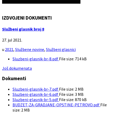
IZDVOJENI DOKUMENTI
Službeni glasnik broj 8
27. jul 2021.
u
2021
,
Službene novine
,
Službeni glasnici
Sluzbeni-glasnik-br-8.pdf
File size:
714 kB
Još dokumenata
Dokumenti
Sluzbeni-glasnik-br-7.pdf
File size:
2 MB
Sluzbeni-glasnik-br-6.pdf
File size:
3 MB
Sluzbeni-glasnik-br-5.pdf
File size:
870 kB
BUDZET-ZA-GRADJANE-OPSTINE-PETROVO.pdf
File
size:
2 MB