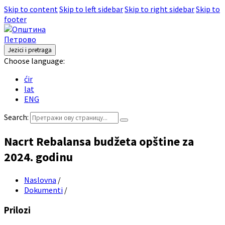
Skip to content
Skip to left sidebar
Skip to right sidebar
Skip to
footer
Jezici i pretraga
Choose language:
ćir
lat
ENG
Search:
Nacrt Rebalansa budžeta opštine za
2024. godinu
Naslovna
/
Dokumenti
/
Prilozi