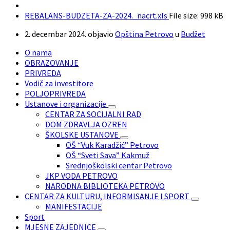
REBALANS-BUDZETA-ZA-2024._nacrt.xls
File size:
998 kB
2. decembar 2024.
objavio
Opština Petrovo
u
Budžet
O nama
OBRAZOVANJE
PRIVREDA
Vodič za investitore
POLJOPRIVREDA
Ustanove i organizacije
CENTAR ZA SOCIJALNI RAD
DOM ZDRAVLJA OZREN
ŠKOLSKE USTANOVE
OŠ “Vuk Karadžić” Petrovo
OŠ “Sveti Sava” Kakmuž
Srednjoškolski centar Petrovo
JKP VODA PETROVO
NARODNA BIBLIOTEKA PETROVO
CENTAR ZA KULTURU, INFORMISANJE I SPORT
MANIFESTACIJE
Sport
MJESNE ZAJEDNICE