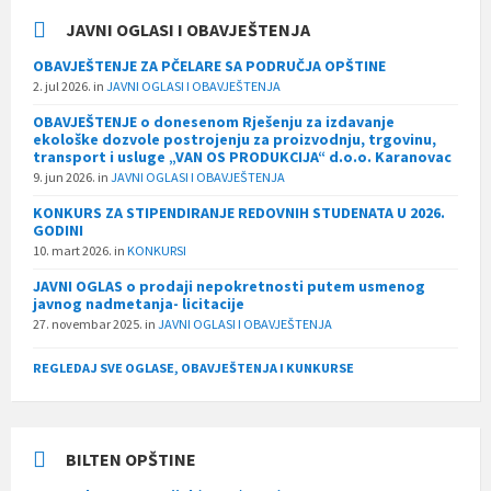
JAVNI OGLASI I OBAVJEŠTENJA
OBAVJEŠTENJE ZA PČELARE SA PODRUČJA OPŠTINE
2. jul 2026.
in
JAVNI OGLASI I OBAVJEŠTENJA
OBAVJEŠTENJE o donesenom Rješenju za izdavanje
ekološke dozvole postrojenju za proizvodnju, trgovinu,
transport i usluge „VAN OS PRODUKCIJA“ d.o.o. Karanovac
9. jun 2026.
in
JAVNI OGLASI I OBAVJEŠTENJA
KONKURS ZA STIPENDIRANJE REDOVNIH STUDENATA U 2026.
GODINI
10. mart 2026.
in
KONKURSI
JAVNI OGLAS o prodaji nepokretnosti putem usmenog
javnog nadmetanja- licitacije
27. novembar 2025.
in
JAVNI OGLASI I OBAVJEŠTENJA
REGLEDAJ SVE OGLASE, OBAVJEŠTENJA I KUNKURSE
BILTEN OPŠTINE