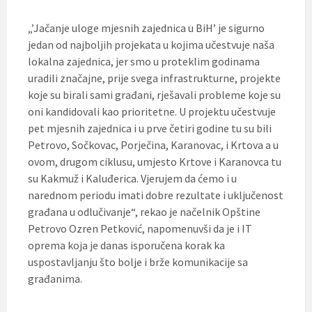
„’Jačanje uloge mjesnih zajednica u BiH’ je sigurno
jedan od najboljih projekata u kojima učestvuje naša
lokalna zajednica, jer smo u proteklim godinama
uradili značajne, prije svega infrastrukturne, projekte
koje su birali sami građani, rješavali probleme koje su
oni kandidovali kao prioritetne. U projektu učestvuje
pet mjesnih zajednica i u prve četiri godine tu su bili
Petrovo, Sočkovac, Porječina, Karanovac, i Krtova a u
ovom, drugom ciklusu, umjesto Krtove i Karanovca tu
su Kakmuž i Kaluđerica. Vjerujem da ćemo i u
narednom periodu imati dobre rezultate i uključenost
građana u odlučivanje“, rekao je načelnik Opštine
Petrovo Ozren Petković, napomenuvši da je i IT
oprema koja je danas isporučena korak ka
uspostavljanju što bolje i brže komunikacije sa
građanima.