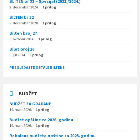
BLITEN br 33 – Specijal (2021./2024.)
2. decembar 2024.
1 prilog
BILTEN br 32
9. decembar 2020.
1 prilog
Bilten broj 27
6. oktobar 2014.
1 prilog
Bilet broj 26
6. jul 2014.
1 prilog
PREGLEDAJTE OSTALE BILTENE
BUDŽET
BUDŽET ZA GRAĐANE
19. mart 2026.
1 prilog
Budžet opštine za 2026. godinu
19. mart 2026.
1 prilog
Rebalans budžeta opštine za 2025. godinu