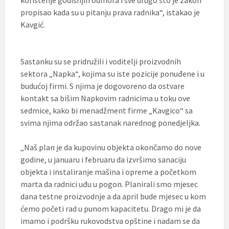
korištenje godišnjih odmora i sve drugo što je zakon
propisao kada su u pitanju prava radnika“, istakao je
Kavgić.
Sastanku su se pridružili i voditelji proizvodnih
sektora „Napka“, kojima su iste pozicije ponuđene i u
budućoj firmi. S njima je dogovoreno da ostvare
kontakt sa bišim Napkovim radnicima u toku ove
sedmice, kako bi menadžment firme „Kavgico“ sa
svima njima održao sastanak narednog ponedjeljka.
„Naš plan je da kupovinu objekta okončamo do nove
godine, u januaru i februaru da izvršimo sanaciju
objekta i instaliranje mašina i opreme a početkom
marta da radnici uđu u pogon. Planirali smo mjesec
dana testne proizvodnje a da april bude mjesec u kom
ćemo početi rad u punom kapacitetu. Drago mi je da
imamo i podršku rukovodstva opštine i nadam se da