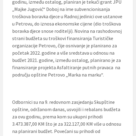
godinu, između ostalog, planiran je tekući grant JPU
„Majke Jugović“ Doboj na ime subvencionisanja
troškova boravka djece u Radnoj jedinici ove ustanove
u Petrovu, do iznosa ekonomske cijene (dio troškova
boravka djece snose roditelji). Novina na rashodovnoj
strani budžeta su troškovi finansiranja Turističke
organizacije Petrovo, čije osnivanje je planirano za
početak 2022. godine a više sredstava u odnosu na
budžet 2021. godine, između ostalog, planirano je za
finansiranje projekta Asfaltiranje putnih pravaca na
području opštine Petrovo „Marka na marku“.
Odbornici su na 9. redovnom zasjedanju Skupštine
opštine, održanom danas, usvojili i rebalans budžeta
za ovu godinu, prema kom su ukupni prihodi
3.473.387,00 KM što je za 322.127,00 KM više u odnosu
na planirani budžet. Povećani su prihodi od