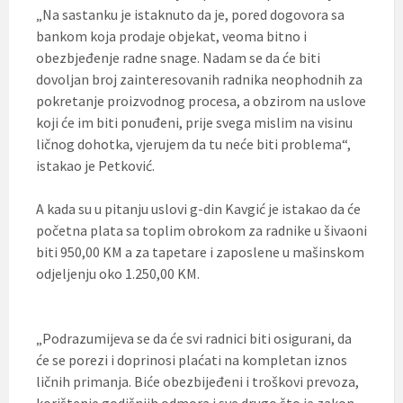
„Na sastanku je istaknuto da je, pored dogovora sa
bankom koja prodaje objekat, veoma bitno i
obezbjeđenje radne snage. Nadam se da će biti
dovoljan broj zainteresovanih radnika neophodnih za
pokretanje proizvodnog procesa, a obzirom na uslove
koji će im biti ponuđeni, prije svega mislim na visinu
ličnog dohotka, vjerujem da tu neće biti problema“,
istakao je Petković.
A kada su u pitanju uslovi g-din Kavgić je istakao da će
početna plata sa toplim obrokom za radnike u šivaoni
biti 950,00 KM a za tapetare i zaposlene u mašinskom
odjeljenju oko 1.250,00 KM.
„Podrazumijeva se da će svi radnici biti osigurani, da
će se porezi i doprinosi plaćati na kompletan iznos
ličnih primanja. Biće obezbijeđeni i troškovi prevoza,