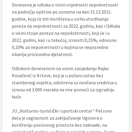
Donesena je odluka o visini vrijednosti nepokretnosti
na području opštine po zonama na dan 31.12.2021.
godine, koja će biti korištena u svrhu utvrđivanja
poreza na nepokretnosti za 2022. godinu, kao i Odluka
o visini stope poreza na nepokretnosti, koji će i u
2022. godini, kao i u tekućoj, iznositi 0,15%, odnosno
0,10% za nepokretnosti u kojima se neposredno
obavlja proizvodna djelatnost.
Odlukom donesenom na ovom zasijedanju Rajku
Kovačević iz Krtove, koji je u požaru ostao bez
stambenog ovjekta, odobrena su novčana sredstva u
iznosu od 3.000 maraka na ime pomoći za izgradnju
kuće.
JU „Kulturno-turistički i sportski centar“ Petrovo
data je saglasnost za zaključivanje Ugovora o
korištenju poslovnog prostora bez naknade, na