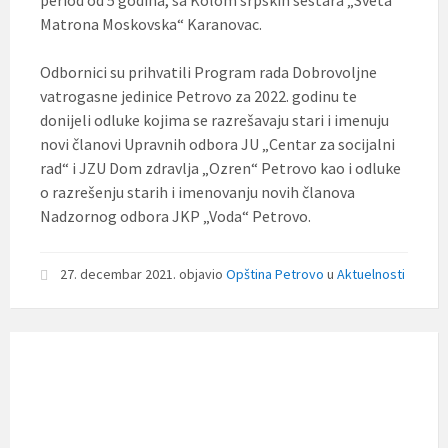
period od 5 godina, sa Kolom srpskih sestara „Sveta
Matrona Moskovska“ Karanovac.
Odbornici su prihvatili Program rada Dobrovoljne
vatrogasne jedinice Petrovo za 2022. godinu te
donijeli odluke kojima se razrešavaju stari i imenuju
novi članovi Upravnih odbora JU „Centar za socijalni
rad“ i JZU Dom zdravlja „Ozren“ Petrovo kao i odluke
o razrešenju starih i imenovanju novih članova
Nadzornog odbora JKP „Voda“ Petrovo.
27. decembar 2021.
objavio
Opština Petrovo
u
Aktuelnosti