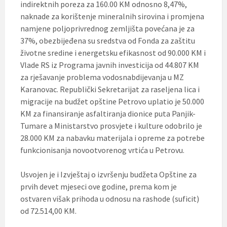
indirektnih poreza za 160.00 KM odnosno 8,47%,
naknade za korištenje mineralnih sirovina i promjena
namjene poljoprivrednog zemljišta povećana je za
37%, obezbijeđena su sredstva od Fonda za zaštitu
životne sredine i energetsku efikasnost od 90.000 KM i
Vlade RS iz Programa javnih investicija od 44.807 KM
za rješavanje problema vodosnabdijevanja u MZ
Karanovac. Republički Sekretarijat za raseljena lica i
migracije na budžet opštine Petrovo uplatio je 50.000
KM za finansiranje asfaltiranja dionice puta Panjik-
Tumare a Ministarstvo prosvjete i kulture odobrilo je
28.000 KM za nabavku materijala i opreme za potrebe
funkcionisanja novootvorenog vrtića u Petrovu.
Usvojen je i Izvještaj o izvršenju budžeta Opštine za
prvih devet mjeseci ove godine, prema kom je
ostvaren višak prihoda u odnosu na rashode (suficit)
od 72.514,00 KM.