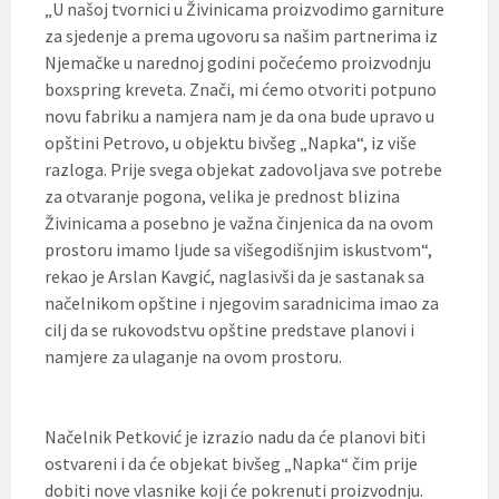
„U našoj tvornici u Živinicama proizvodimo garniture
za sjedenje a prema ugovoru sa našim partnerima iz
Njemačke u narednoj godini počećemo proizvodnju
boxspring kreveta. Znači, mi ćemo otvoriti potpuno
novu fabriku a namjera nam je da ona bude upravo u
opštini Petrovo, u objektu bivšeg „Napka“, iz više
razloga. Prije svega objekat zadovoljava sve potrebe
za otvaranje pogona, velika je prednost blizina
Živinicama a posebno je važna činjenica da na ovom
prostoru imamo ljude sa višegodišnjim iskustvom“,
rekao je Arslan Kavgić, naglasivši da je sastanak sa
načelnikom opštine i njegovim saradnicima imao za
cilj da se rukovodstvu opštine predstave planovi i
namjere za ulaganje na ovom prostoru.
Načelnik Petković je izrazio nadu da će planovi biti
ostvareni i da će objekat bivšeg „Napka“ čim prije
dobiti nove vlasnike koji će pokrenuti proizvodnju.