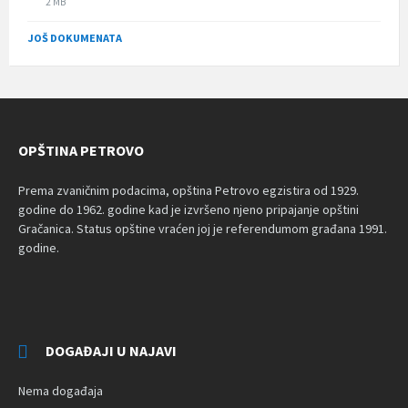
File
2 MB
size:
JOŠ DOKUMENATA
OPŠTINA PETROVO
Prema zvaničnim podacima, opština Petrovo egzistira od 1929.
godine do 1962. godine kad je izvršeno njeno pripajanje opštini
Gračanica. Status opštine vraćen joj je referendumom građana 1991.
godine.
DOGAĐAJI U NAJAVI
Nema događaja