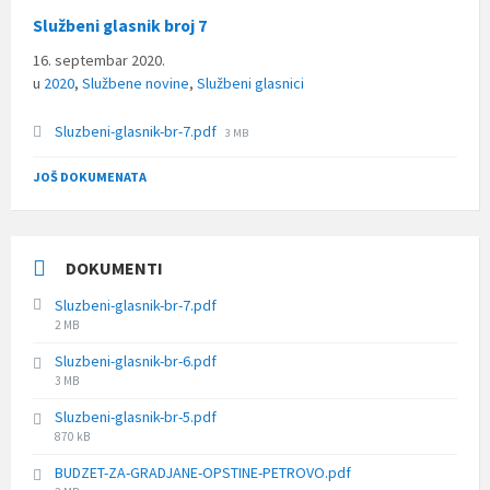
Službeni glasnik broj 7
16. septembar 2020.
u
2020
,
Službene novine
,
Službeni glasnici
File
Sluzbeni-glasnik-br-7.pdf
3 MB
size:
JOŠ DOKUMENATA
DOKUMENTI
Sluzbeni-glasnik-br-7.pdf
File
2 MB
size:
Sluzbeni-glasnik-br-6.pdf
File
3 MB
size:
Sluzbeni-glasnik-br-5.pdf
File
870 kB
size:
BUDZET-ZA-GRADJANE-OPSTINE-PETROVO.pdf