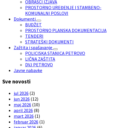
OBRASCI IZJAVA
PROSTORNO UREĐENJE I STAMBENO-
KOMUNALNI POSLOVI
Dokumenti
BUDŽET
PROSTORNO PLANSKA DOKUMENTACIJA
TENDERI
STRATEŠKI DOKUMENTI
Zažtita i spašavanje
POLICISKA STANICA PETROVO
LIČNA ZAŠTITA
DVJ PETROVO
Javne nabavke
Sve novosti
jul 2026
(2)
jun 2026
(12)
maj 2026
(10)
april 2026
(8)
mart 2026
(1)
februar 2026
(1)
januar 2026
(6)