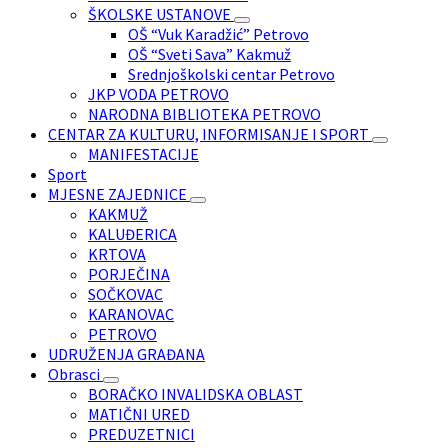
ŠKOLSKE USTANOVE
OŠ “Vuk Karadžić” Petrovo
OŠ “Sveti Sava” Kakmuž
Srednjoškolski centar Petrovo
JKP VODA PETROVO
NARODNA BIBLIOTEKA PETROVO
CENTAR ZA KULTURU, INFORMISANJE I SPORT
MANIFESTACIJE
Sport
MJESNE ZAJEDNICE
KAKMUŽ
KALUĐERICA
KRTOVA
PORJEČINA
SOČKOVAC
KARANOVAC
PETROVO
UDRUŽENJA GRAĐANA
Obrasci
BORAČKO INVALIDSKA OBLAST
MATIČNI URED
PREDUZETNICI