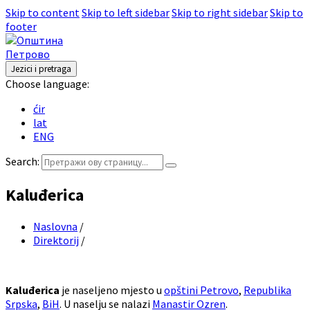
Skip to content
Skip to left sidebar
Skip to right sidebar
Skip to
footer
Jezici i pretraga
Choose language:
ćir
lat
ENG
Search:
Kaluđerica
Naslovna
/
Direktorij
/
Kaluđerica
je naseljeno mjesto u
opštini Petrovo
,
Republika
Srpska
,
BiH
. U naselju se nalazi
Manastir Ozren
.