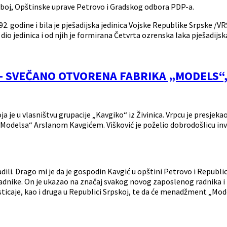
Doboj, Opštinske uprave Petrovo i Gradskog odbora PDP-a.
2. godine i bila je pješadijska jedinica Vojske Republike Srpske /V
 dio jedinica i od njih je formirana Četvrta ozrenska laka pješadijsk
 – SVEČANO OTVORENA FABRIKA „MODELS
a je u vlasništvu grupacije „Kavgiko“ iz Živinica. Vrpcu je presjek
lsa“ Arslanom Kavgićem. Višković je poželio dobrodošlicu investi
radili. Drago mi je da je gospodin Kavgić u opštini Petrovo i Republ
e radnike. On je ukazao na značaj svakog novog zaposlenog radnika 
odsticaje, kao i druga u Republici Srpskoj, te da će menadžment „Mo