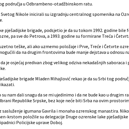
ovog područja u Odbrambeno-otadžbinskom ratu.
a Svetog Nikole inicirali su izgradnju centralnog spomenika na Oz
e.
pješadijske brigade, podsjetio je da su tokom 1992. godine bile 
Lozne, pa sve do Petrova, a 1993. godine su formirane Treća i Četvr
e izuzetno teške, ali ako uzmemo položaje i Prve, Treće i Četvrte o
 omogućili da na drugim frontovima bude manje dejstava u odnosu na
a je osjećaj predivan zbog velikog odziva nekadašnjih saboraca i p
ke.
adijske brigade Mladen Mihajlović rekao je da su Srbi tog područ
ikazati.
vo su nam dali snagu da se mi ujedinimo i da ne bude kao u drugim ra
odbrani Republike Srpske, bez koje neće biti Srba na ovim prostori
uz sasluženje igumana Gavrila i monaha ozrenskog manastira. Nikoli
Spomen-krstom položile su delegacije Druge ozrenske lake pješadijsk
ipadnici Policijske uprave Doboj.