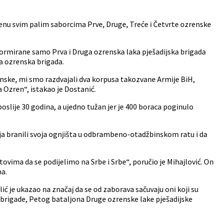
renu svim palim saborcima Prve, Druge, Treće i Četvrte ozrenske
formirane samo Prva i Druga ozrenska laka pješadijska brigada
ta ozrenska brigada.
zrenske, mi smo razdvajali dva korpusa takozvane Armije BiH,
 Ozren“, istakao je Dostanić.
oslije 30 godina, a ujedno tužan jer je 400 boraca poginulo
ja branili svoja ognjišta u odbrambeno-otadžbinskom ratu i da
tovima da se podijelimo na Srbe i Srbe“, poručio je Mihajlović. On
ma.
ć je ukazao na značaj da se od zaborava sačuvaju oni koji su
e brigade, Petog bataljona Druge ozrenske lake pješadijske