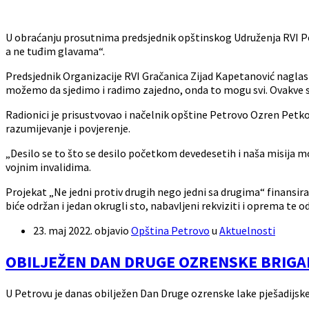
U obraćanju prosutnima predsjednik opštinskog Udruženja RVI Pet
a ne tuđim glavama“.
Predsjednik Organizacije RVI Gračanica Zijad Kapetanović naglasio j
možemo da sjedimo i radimo zajedno, onda to mogu svi. Ovakve stv
Radionici je prisustvovao i načelnik opštine Petrovo Ozren Petkov
razumijevanje i povjerenje.
„Desilo se to što se desilo početkom devedesetih i naša misija mor
vojnim invalidima.
Projekat „Ne jedni protiv drugih nego jedni sa drugima“ finans
biće održan i jedan okrugli sto, nabavljeni rekviziti i oprema te 
23. maj 2022.
objavio
Opština Petrovo
u
Aktuelnosti
OBILJEŽEN DAN DRUGE OZRENSKE BRIGA
U Petrovu je danas obilježen Dan Druge ozrenske lake pješadijsk