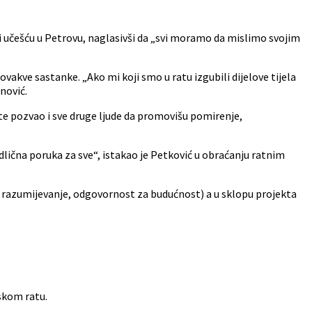
i učešću u Petrovu, naglasivši da „svi moramo da mislimo svojim
 ovakve sastanke. „Ako mi koji smo u ratu izgubili dijelove tijela
nović.
 te pozvao i sve druge ljude da promovišu pomirenje,
odlična poruka za sve“, istakao je Petković u obraćanju ratnim
 razumijevanje, odgovornost za budućnost) a u sklopu projekta
skom ratu.