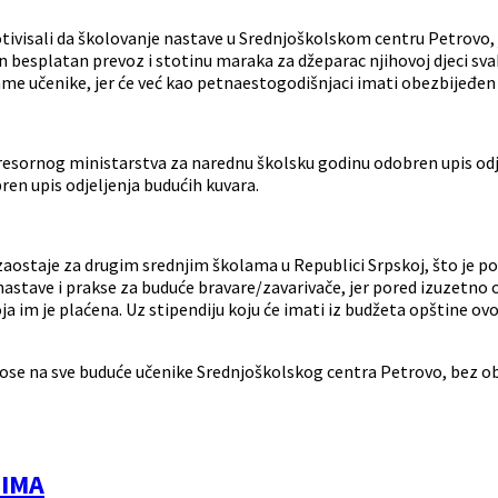
ivisali da školovanje nastave u Srednjoškolskom centru Petrovo, j
n besplatan prevoz i stotinu maraka za džeparac njihovoj djeci 
 same učenike, jer će već kao petnaestogodišnjaci imati obezbijeđe
 resornog ministarstva za narednu školsku godinu odobren upis odje
en upis odjeljenja budućih kuvara.
zaostaje za drugim srednjim školama u Republici Srpskoj, što je p
nastave i prakse za buduće bravare/zavarivače, jer pored izuzetno 
 im je plaćena. Uz stipendiju koju će imati iz budžeta opštine ovo s
ose na sve buduće učenike Srednjoškolskog centra Petrovo, bez obzi
TIMA