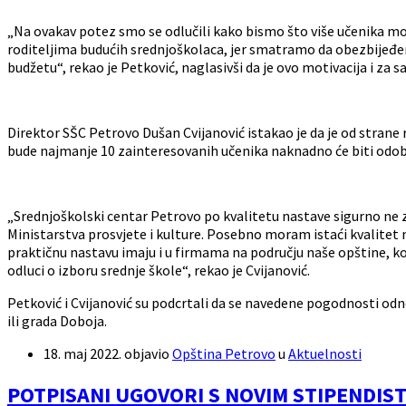
„Na ovakav potez smo se odlučili kako bismo što više učenika mot
roditeljima budućih srednjoškolaca, jer smatramo da obezbijeđe
budžetu“, rekao je Petković, naglasivši da je ovo motivacija i za
Direktor SŠC Petrovo Dušan Cvijanović istakao je da je od strane
bude najmanje 10 zainteresovanih učenika naknadno će biti odobr
„Srednjoškolski centar Petrovo po kvalitetu nastave sigurno ne 
Ministarstva prosvjete i kulture. Posebno moram istaći kvalitet 
praktičnu nastavu imaju i u firmama na području naše opštine, koja
odluci o izboru srednje škole“, rekao je Cvijanović.
Petković i Cvijanović su podcrtali da se navedene pogodnosti odn
ili grada Doboja.
18. maj 2022.
objavio
Opština Petrovo
u
Aktuelnosti
POTPISANI UGOVORI S NOVIM STIPENDIS