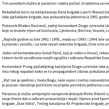
Tim povodom služen je parastos i odata počast stradalima sa 
Nekadašnji borci na obilježavanju Dana brigade u porti Manastir
lake pješadijske brigade, kao pokazatelja jedinstva iz 1991. godin
Pukovnik Mladen Dostanić, zadnji komandant Druge ozrenske lake 
koje su branile rejon od Gostovića, Ljeskovice, Bistrice, Vozuće, 
„Najteže godine su bile 1992. i 1995., mada su i 1993. i 1994. bil
tuzlanski i zenički, i za sebe vezali nekoliko brigada, čime smo
Jedan od komandanata Golub Panić, koji je rođen u Vozući, rekao d
tokom borbi za odbranu svojih ognjišta i odbranu Republike Srps
Komandant Prvog pješadijskog bataljona Druge ozrenske lake pješ
nisu nikog napadali kako se to propagandom i danas pokušava pr
„Rat nas je ujedinio i, hvala Bogu, naše vojno i civilno rukovodst
je pozvao i današnje političare na prijeko potrebno jedinstvo u 
Parastos je služio arhijerejski namjesnik dobojski Mirko Nikolić 
svoje živote dali u odbrani pravoslavlja i nejači. Vijence pred 
brigade „Dule Vidra“, Trećeg bataljona 43. Prijedorske brigade, pr