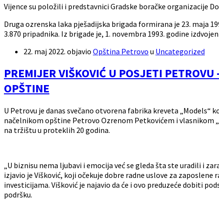
Vijence su položili i predstavnici Gradske boračke organizacije 
Druga ozrenska laka pješadijska brigada formirana je 23. maja 199
3.870 pripadnika. Iz brigade je, 1. novembra 1993. godine izdvojen
22. maj 2022.
objavio
Opština Petrovo
u
Uncategorized
PREMIJER VIŠKOVIĆ U POSJETI PETROVU
OPŠTINE
U Petrovu je danas svečano otvorena fabrika kreveta „Models“ koj
načelnikom opštine Petrovo Ozrenom Petkovićem i vlasnikom „Mode
na tržištu u proteklih 20 godina.
„U biznisu nema ljubavi i emocija već se gleda šta ste uradili i za
izjavio je Višković, koji očekuje dobre radne uslove za zaposlen
investicijama. Višković je najavio da će i ovo preduzeće dobiti p
podršku.