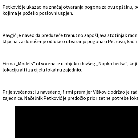
Petković je ukazao na značaj otvaranja pogona za ovu opštinu, po
kojima je poželio poslovni uspjeh.
Kavgić je naveo da preduzeće trenutno zapošljava stotinjak radnik
ključna za donošenje odluke o otvaranju pogona u Petrovu, kao i č
Firma „Models“ otvorena je u objektu bivšeg „Napko bedsa“, koji 
lokaciju ali i za cijelu lokalnu zajednicu.
Prije svečanosti u navedenoj firmi premijer Višković održao je 
zajednice. Načelnik Petković je predočio prioritetne potrebe loka