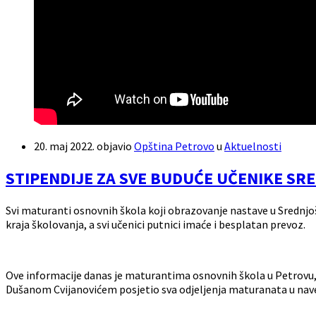
20. maj 2022.
objavio
Opština Petrovo
u
Aktuelnosti
STIPENDIJE ZA SVE BUDUĆE UČENIKE S
Svi maturanti osnovnih škola koji obrazovanje nastave u Srednj
kraja školovanja, a svi učenici putnici imaće i besplatan prevoz.
Ove informacije danas je maturantima osnovnih škola u Petrovu,
Dušanom Cvijanovićem posjetio sva odjeljenja maturanata u na