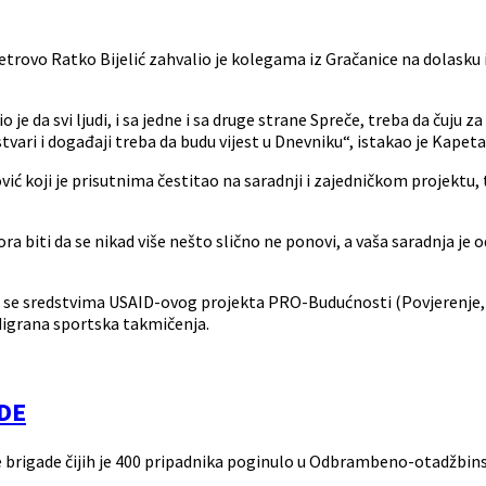
rovo Ratko Bijelić zahvalio je kolegama iz Gračanice na dolasku 
e da svi ljudi, i sa jedne i sa druge strane Spreče, treba da čuju za
ari i događaji treba da budu vijest u Dnevniku“, istakao je Kapeta
ić koji je prisutnima čestitao na saradnji i zajedničkom projektu,
a biti da se nikad više nešto slično ne ponovi, a vaša saradnja je 
ira se sredstvima USAID-ovog projekta PRO-Budućnosti (Povjerenje,
odigrana sportska takmičenja.
DE
e brigade čijih je 400 pripadnika poginulo u Odbrambeno-otadžbin