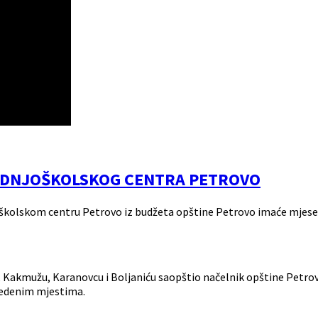
REDNJOŠKOLSKOG CENTRA PETROVO
oškolskom centru Petrovo iz budžeta opštine Petrovo imaće mjesečn
 Kakmužu, Karanovcu i Boljaniću saopštio načelnik opštine Petrov
vedenim mjestima.