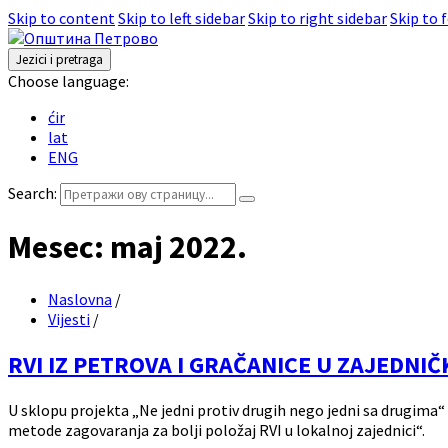
Skip to content
Skip to left sidebar
Skip to right sidebar
Skip to 
Jezici i pretraga
Choose language:
ćir
lat
ENG
Search:
Mesec:
maj 2022.
Naslovna
/
Vijesti
/
RVI IZ PETROVA I GRAČANICE U ZAJEDN
U sklopu projekta „Ne jedni protiv drugih nego jedni sa drugima“ d
metode zagovaranja za bolji položaj RVI u lokalnoj zajednici“.