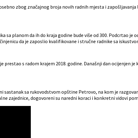
sebno zbog značajnog broja novih radnih mjesta i zapošljavanja lo
a sa planom da ih do kraja godine bude više od 300. Podcrtao je odl
injenicu da je zaposlio kvalifikovane i stručne radnike sa iskustvo
je prestao s radom krajem 2018. godine. Današnji dan ocijenjen je
radni sastanak sa rukovodstvom opštine Petrovo, na kom je razgov
lne zajednice, dogovoreni su naredni koraci i konkretni vidovi pom