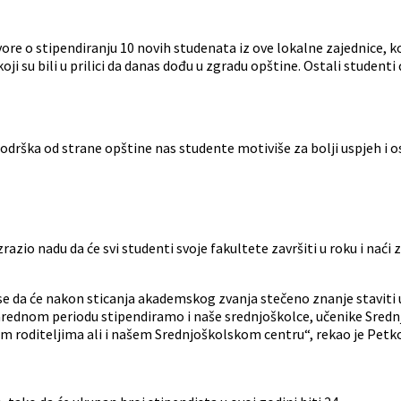
e o stipendiranju 10 novih studenata iz ove lokalne zajednice, ko
oji su bili u prilici da danas dođu u zgradu opštine. Ostali student
rška od strane opštine nas studente motiviše za bolji uspjeh i ostv
razio nadu da će svi studenti svoje fakultete završiti u roku i naći 
 da će nakon sticanja akademskog zvanja stečeno znanje staviti u 
rednom periodu stipendiramo i naše srednjoškolce, učenike Srednjo
vim roditeljima ali i našem Srednjoškolskom centru“, rekao je Petkov