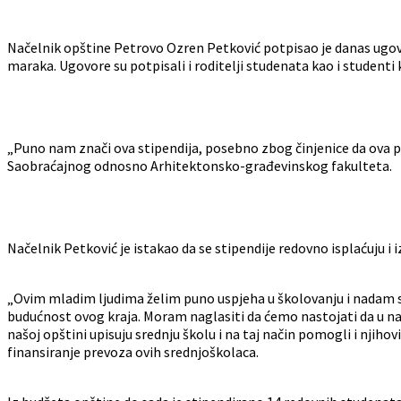
Načelnik opštine Petrovo Ozren Petković potpisao je danas ugovor
maraka. Ugovore su potpisali i roditelji studenata kao i studenti k
„Puno nam znači ova stipendija, posebno zbog činjenice da ova pod
Saobraćajnog odnosno Arhitektonsko-građevinskog fakulteta.
Načelnik Petković je istakao da se stipendije redovno isplaćuju i iz
„Ovim mladim ljudima želim puno uspjeha u školovanju i nadam se
budućnost ovog kraja. Moram naglasiti da ćemo nastojati da u na
našoj opštini upisuju srednju školu i na taj način pomogli i njiho
finansiranje prevoza ovih srednjoškolaca.