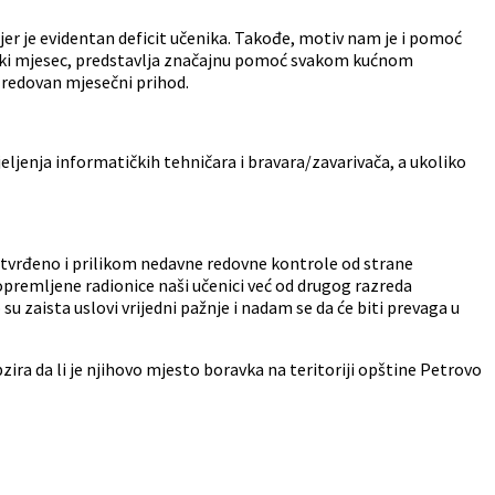
er je evidentan deficit učenika. Takođe, motiv nam je i pomoć
svaki mjesec, predstavlja značajnu pomoć svakom kućnom
n redovan mjesečni prihod.
ljenja informatičkih tehničara i bravara/zavarivača, a ukoliko
otvrđeno i prilikom nedavne redovne kontrole od strane
opremljene radionice naši učenici već od drugog razreda
u zaista uslovi vrijedni pažnje i nadam se da će biti prevaga u
ra da li je njihovo mjesto boravka na teritoriji opštine Petrovo