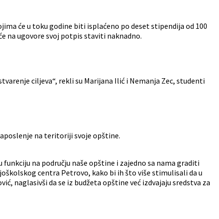
jima će u toku godine biti isplaćeno po deset stipendija od 100
i će na ugovore svoj potpis staviti naknadno.
arenje ciljeva“, rekli su Marijana Ilić i Nemanja Zec, studenti
zaposlenje na teritoriji svoje opštine.
funkciju na području naše opštine i zajedno sa nama graditi
školskog centra Petrovo, kako bi ih što više stimulisali da u
ić, naglasivši da se iz budžeta opštine već izdvajaju sredstva za