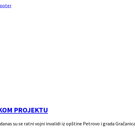
footer
IČKOM PROJEKTU
anas su se ratni vojni invalidi iz opštine Petrovo i grada Gračanic