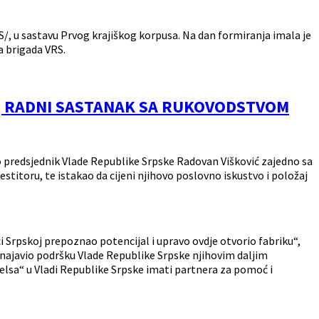
RS/, u sastavu Prvog krajiškog korpusa. Na dan formiranja imala je
a brigada VRS.
“, RADNI SASTANAK SA RUKOVODSTVOM
ao predsjednik Vlade Republike Srpske Radovan Višković zajedno sa
toru, te istakao da cijeni njihovo poslovno iskustvo i položaj
ici Srpskoj prepoznao potencijal i upravo ovdje otvorio fabriku“,
i najavio podršku Vlade Republike Srpske njihovim daljim
delsa“ u Vladi Republike Srpske imati partnera za pomoć i