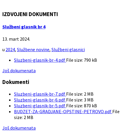
IZDVOJENI DOKUMENTI
Službeni glasnik br 4
13. mart 2024.
u
2024
,
Službene novine
,
Službeni glasnici
Sluzbeni-glasnik-br-4.pdf
File size:
790 kB
Još dokumenata
Dokumenti
Sluzbeni-glasnik-br-7.pdf
File size:
2 MB
Sluzbeni-glasnik-br-6.pdf
File size:
3 MB
Sluzbeni-glasnik-br-5.pdf
File size:
870 kB
BUDZET-ZA-GRADJANE-OPSTINE-PETROVO.pdf
File
size:
2 MB
Još dokumenata