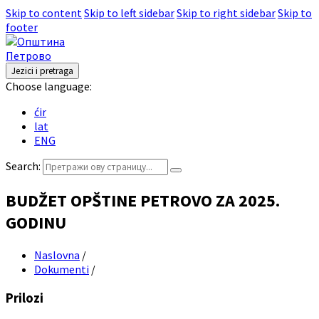
Skip to content
Skip to left sidebar
Skip to right sidebar
Skip to
footer
Jezici i pretraga
Choose language:
ćir
lat
ENG
Search:
BUDŽET OPŠTINE PETROVO ZA 2025.
GODINU
Naslovna
/
Dokumenti
/
Prilozi