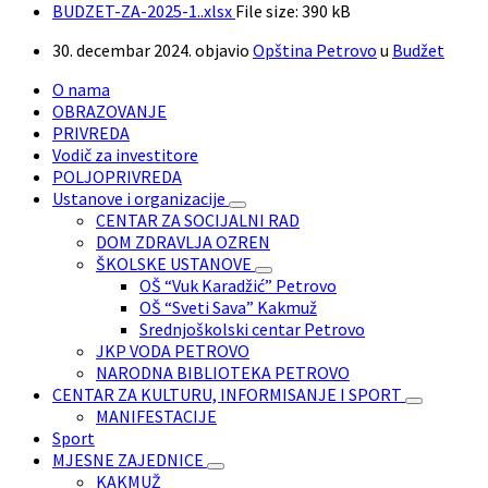
BUDZET-ZA-2025-1..xlsx
File size:
390 kB
30. decembar 2024.
objavio
Opština Petrovo
u
Budžet
O nama
OBRAZOVANJE
PRIVREDA
Vodič za investitore
POLJOPRIVREDA
Ustanove i organizacije
CENTAR ZA SOCIJALNI RAD
DOM ZDRAVLJA OZREN
ŠKOLSKE USTANOVE
OŠ “Vuk Karadžić” Petrovo
OŠ “Sveti Sava” Kakmuž
Srednjoškolski centar Petrovo
JKP VODA PETROVO
NARODNA BIBLIOTEKA PETROVO
CENTAR ZA KULTURU, INFORMISANJE I SPORT
MANIFESTACIJE
Sport
MJESNE ZAJEDNICE
KAKMUŽ