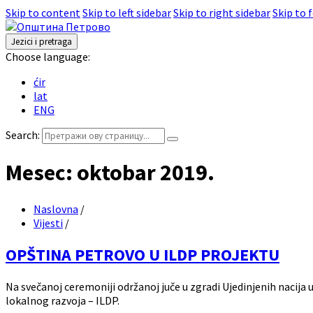
Skip to content
Skip to left sidebar
Skip to right sidebar
Skip to 
Jezici i pretraga
Choose language:
ćir
lat
ENG
Search:
Mesec:
oktobar 2019.
Naslovna
/
Vijesti
/
OPŠTINA PETROVO U ILDP PROJEKTU
Na svečanoj ceremoniji održanoj juče u zgradi Ujedinjenih nacija
lokalnog razvoja – ILDP.