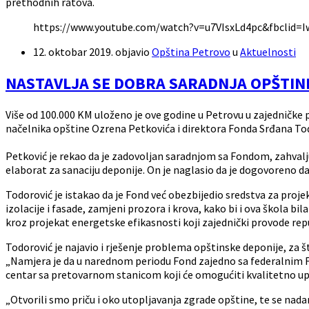
prethodnih ratova.
https://www.youtube.com/watch?v=u7VIsxLd4pc&fbcl
12. oktobar 2019.
objavio
Opština Petrovo
u
Aktuelnosti
NASTAVLJA SE DOBRA SARADNJA OPŠTINE
Više od 100.000 KM uloženo je ove godine u Petrovu u zajedničke 
načelnika opštine Ozrena Petkovića i direktora Fonda Srđana To
Petković je rekao da je zadovoljan saradnjom sa Fondom, zahvalju
elaborat za sanaciju deponije. On je naglasio da je dogovoreno d
Todorović je istakao da je Fond već obezbijedio sredstva za pro
izolacije i fasade, zamjeni prozora i krova, kako bi i ova škola 
kroz projekat energetske efikasnosti koji zajednički provode rep
Todorović je najavio i rješenje problema opštinske deponije, za š
„Namjera je da u narednom periodu Fond zajedno sa federalnim Fond
centar sa pretovarnom stanicom koji će omogućiti kvalitetno upr
„Otvorili smo priču i oko utopljavanja zgrade opštine, te se nad