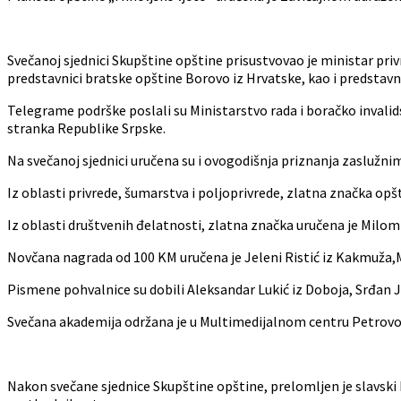
Svečanoj sjednici Skupštine opštine prisustvovao je ministar pri
predstavnici bratske opštine Borovo iz Hrvatske, kao i predstavnici
Telegrame podrške poslali su Ministarstvo rada i boračko invalid
stranka Republike Srpske.
Na svečanoj sjednici uručena su i ovogodišnja priznanja zaslužni
Iz oblasti privrede, šumarstva i poljoprivrede, zlatna značka opš
Iz oblasti društvenih đelatnosti, zlatna značka uručena je Milomi
Novčana nagrada od 100 KM uručena je Jeleni Ristić iz Kakmuža,Mar
Pismene pohvalnice su dobili Aleksandar Lukić iz Doboja, Srđan 
Svečana akademija održana je u Multimedijalnom centru Petrovo
Nakon svečane sjednice Skupštine opštine, prelomljen je slavski