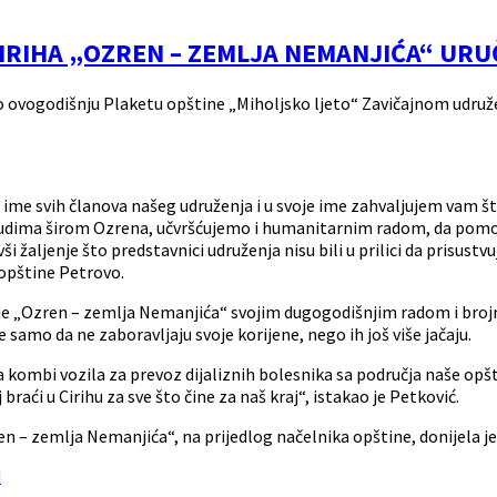
IRIHA „OZREN – ZEMLJA NEMANJIĆA“ UR
o ovogodišnju Plaketu opštine „Miholjsko ljeto“ Zavičajnom udruž
me svih članova našeg udruženja i u svoje ime zahvaljujem vam što
 ljudima širom Ozrena, učvršćujemo i humanitarnim radom, da po
vši žaljenje što predstavnici udruženja nisu bili u prilici da prisust
 opštine Petrovo.
enje „Ozren – zemlja Nemanjića“ svojim dugogodišnjim radom i bro
samo da ne zaboravljaju svoje korijene, nego ih još više jačaju.
kombi vozila za prevoz dijaliznih bolesnika sa područja naše opšti
raći u Cirihu za sve što čine za naš kraj“, istakao je Petković.
n – zemlja Nemanjića“, na prijedlog načelnika opštine, donijela j
d