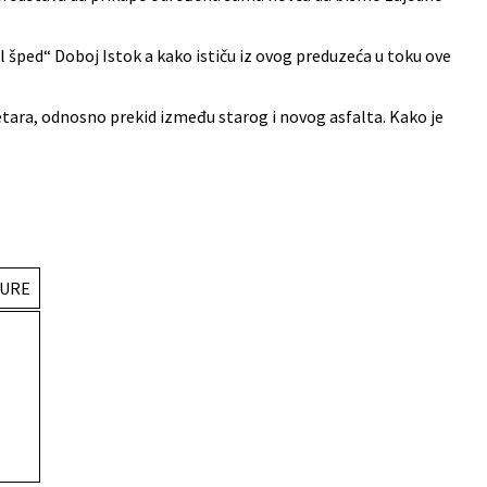
l šped“ Doboj Istok a kako ističu iz ovog preduzeća u toku ove
metara, odnosno prekid između starog i novog asfalta. Kako je
TURE