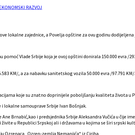
 EKONOMSKI RAZVOJ
ove lokalne zajednice, a Povelja opštine za ovu godinu dodijeljena je
 pomoć Vlade Srbije koja je ovoj opštini donirala 150.000 evra /29
5.583 KM/, a za nabavku sanitetskog vozila 50.000 evra /97.791 KM/
cijama koje su znatno doprinijele poboljšanju kvaliteta života u P
e i lokalne samouprave Srbije Ivan Bošnjak.
Ane Brnabić,kao i predsjednika Srbije Aleksandra Vučića u čije ime j
živite u Republici Srpskoj ali i državama u kojima se širi srpski kul
nju Ozrenaca „Ozren-zemlja Nemanjića“ iz Ciriha.