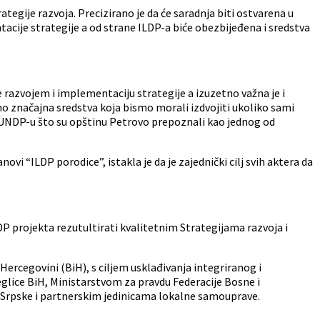
tegije razvoja. Precizirano je da će saradnja biti ostvarena u
tacije strategije a od strane ILDP-a biće obezbijeđena i sredstva
razvojem i implementaciju strategije a izuzetno važna je i
mo značajna sredstva koja bismo morali izdvojiti ukoliko sami
i UNDP-u što su opštinu Petrovo prepoznali kao jednog od
vi “ILDP porodice”, istakla je da je zajednički cilj svih aktera da
P projekta rezutultirati kvalitetnim Strategijama razvoja i
Hercegovini (BiH), s ciljem usklađivanja integriranog i
glice BiH, Ministarstvom za pravdu Federacije Bosne i
 Srpske i partnerskim jedinicama lokalne samouprave.