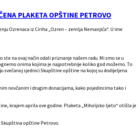
UČENA PLAKETA OPŠTINE PETROVO
enju Ozrenaca iz Ciriha „Ozren – zemlja Nemanjića“. U ime
 ste na ovaj način odali priznanje našem radu. Mi smo se u
mognemo onima kojima je najpotrebnije koliko god možemo. To
vuju svečanoj sjednici Skupštine opštine na kojoj su dodijeljena
jnim novčanim i drugim donacijama, kako pojedincima tako i
ne, krajem aprila ove godine. Plaketa „Miholjsko ljeto“ otišla je
e Skupština opštine Petrovo.