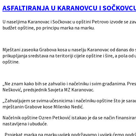
ASFALTIRANJA U KARANOVCU I SOČKOVC
U naseljima Karanovac i Sočkovac u opštini Petrovo izvode se zavr
budžet opštine, po principu marka na marku.
Mještani zaseoka Grabova kosa u naselju Karanovac od danas do svo
prikupljanja sredstava na teritoriji cijele opštine i šire, a pol
opštine.
„Ne znam kako bih se zahvalio i načelniku i svim građanima. Presr
Nešković, predsjednik Savjeta MZ Karanovac.
„Zahvaljujem se svima učesnicima i načelniku opštine što je sar
mještanin Grabove kose Milenko Nedić.
Načelnik opštine Ozren Petković istakao je da se način finansir
nastavljena i ubuduće.
„Projekat marka na marku uvijek podržavamo i uvijek ćemo podrž