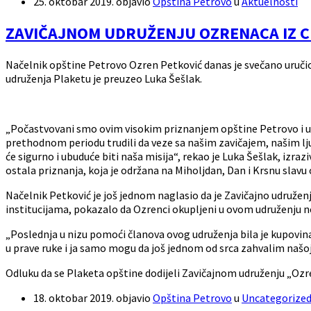
25. oktobar 2019.
objavio
Opština Petrovo
u
Aktuelnosti
ZAVIČAJNOM UDRUŽENJU OZRENACA IZ C
Načelnik opštine Petrovo Ozren Petković danas je svečano uruči
udruženja Plaketu je preuzeo Luka Šešlak.
„Počastvovani smo ovim visokim priznanjem opštine Petrovo i u i
prethodnom periodu trudili da veze sa našim zavičajem, našim
će sigurno i ubuduće biti naša misija“, rekao je Luka Šešlak, izrazi
ostala priznanja, koja je održana na Miholjdan, Dan i Krsnu slavu
Načelnik Petković je još jednom naglasio da je Zavičajno udruž
institucijama, pokazalo da Ozrenci okupljeni u ovom udruženju ne 
„Poslednja u nizu pomoći članova ovog udruženja bila je kupovina 
u prave ruke i ja samo mogu da još jednom od srca zahvalim našoj b
Odluku da se Plaketa opštine dodijeli Zavičajnom udruženju „Ozre
18. oktobar 2019.
objavio
Opština Petrovo
u
Uncategorize