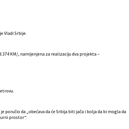
 Vladi Srbije.
3.374 KM/, namijenjena za realizaciju dva projekta –
.
etrovu.
e poručio da „obećava da će Srbija biti jača i bolja da bi mogla da
turni prostor“.