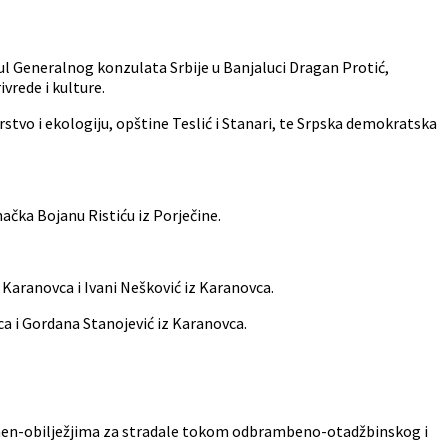
zul Generalnog konzulata Srbije u Banjaluci Dragan Protić,
ivrede i kulture.
stvo i ekologiju, opštine Teslić i Stanari, te Srpska demokratska
ačka Bojanu Ristiću iz Porječine.
 Karanovca i Ivani Nešković iz Karanovca.
a i Gordana Stanojević iz Karanovca.
spomen-obilježjima za stradale tokom odbrambeno-otadžbinskog i