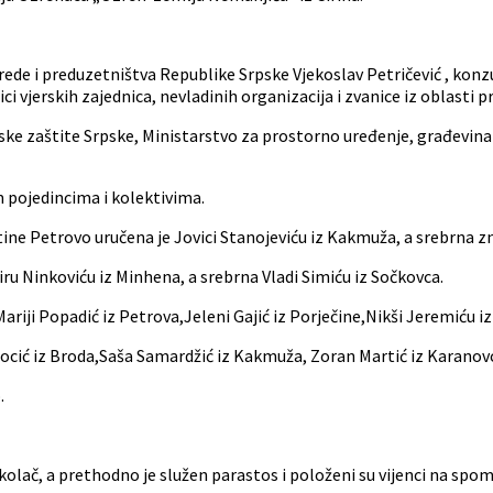
vrede i preduzetništva Republike Srpske Vjekoslav Petričević , kon
 vjerskih zajednica, nevladinih organizacija i zvanice iz oblasti pr
ske zaštite Srpske, Ministarstvo za prostorno uređenje, građevinar
m pojedincima i kolektivima.
tine Petrovo uručena je Jovici Stanojeviću iz Kakmuža, a srebrna zn
ru Ninkoviću iz Minhena, a srebrna Vladi Simiću iz Sočkovca.
iji Popadić iz Petrova,Jeleni Gajić iz Porječine,Nikši Jeremiću iz
Jocić iz Broda,Saša Samardžić iz Kakmuža, Zoran Martić iz Karanovc
.
 kolač, a prethodno je služen parastos i položeni su vijenci na 