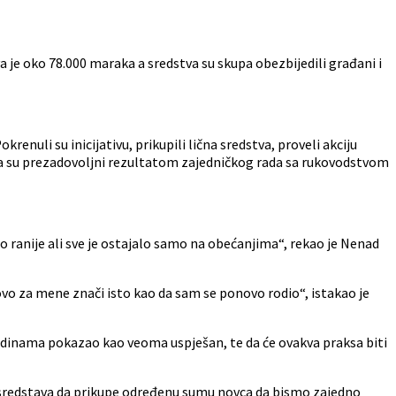
a je oko 78.000 maraka a sredstva su skupa obezbijedili građani i
nuli su inicijativu, prikupili lična sredstva, proveli akciju
ču da su prezadovoljni rezultatom zajedničkog rada sa rukovodstvom
o ranije ali sve je ostajalo samo na obećanjima“, rekao je Nenad
vo za mene znači isto kao da sam se ponovo rodio“, istakao je
godinama pokazao kao veoma uspješan, te da će ovakva praksa biti
 sredstava da prikupe određenu sumu novca da bismo zajedno