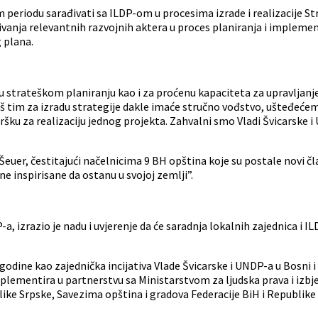
eriodu sarađivati sa ILDP-om u procesima izrade i realizacije Stra
ivanja relevantnih razvojnih aktera u proces planiranja i implemen
g plana.
 strateškom planiranju kao i za proćenu kapaciteta za upravljanje 
aš tim za izradu strategije dakle imaće stručno vođstvo, ušteđeće
ršku za realizaciju jednog projekta. Zahvalni smo Vladi Švicarske 
uer, čestitajući načelnicima 9 BH opština koje su postale novi člano
e inspirisane da ostanu u svojoj zemlji”.
razio je nadu i uvjerenje da će saradnja lokalnih zajednica i ILD
odine kao zajednička incijativa Vlade Švicarske i UNDP-a u Bosni i 
plementira u partnerstvu sa Ministarstvom za ljudska prava i izbje
ke Srpske, Savezima opština i gradova Federacije BiH i Republike