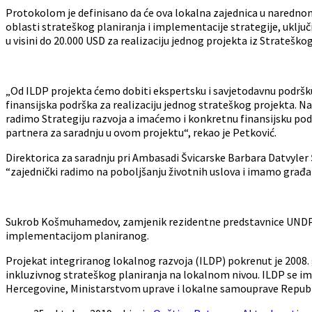
Protokolom je definisano da će ova lokalna zajednica u narednom p
oblasti strateškog planiranja i implementacije strategije, uključ
u visini do 20.000 USD za realizaciju jednog projekta iz Strateško
„Od ILDP projekta ćemo dobiti ekspertsku i savjetodavnu podršku
finansijska podrška za realizaciju jednog strateškog projekta. N
radimo Strategiju razvoja a imaćemo i konkretnu finansijsku pod
partnera za saradnju u ovom projektu“, rekao je Petković.
Direktorica za saradnju pri Ambasadi Švicarske Barbara Datvyler Še
“zajednički radimo na poboljšanju životnih uslova i imamo građan
Sukrob Košmuhamedov, zamjenik rezidentne predstavnice UNDP-a, iz
implementacijom planiranog.
Projekat integriranog lokalnog razvoja (ILDP) pokrenut je 2008. g
inkluzivnog strateškog planiranja na lokalnom nivou. ILDP se im
Hercegovine, Ministarstvom uprave i lokalne samouprave Republi