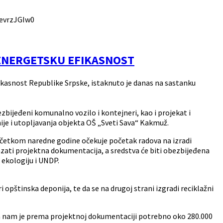
evrzJGIw0
 ENERGETSKU EFIKASNOST
fikasnost Republike Srpske, istaknuto je danas na sastanku
zbijeđeni komunalno vozilo i kontejneri, kao i projekat i
ije i utopljavanja objekta OŠ „Sveti Sava“ Kakmuž.
početkom naredne godine očekuje početak radova na izradi
okazati projektna dokumentacija, a sredstva će biti obezbijeđena
 ekologiju i UNDP.
opštinska deponija, te da se na drugoj strani izgradi reciklažni
 šta nam je prema projektnoj dokumentaciji potrebno oko 280.000