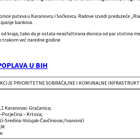
ionice puteva u Karanovcu i Sočkovcu. Radove izvodi preduzeće „Ria
asipanje bankina.
 od kraja, tako da je ostala neasfaltirana dionica od par stotina 
om trakom već naredne godine.
POPLAVA U BIH
UKCIJE PRIORITETNE SOBRAĆAJNE I KOMUNALNE INFRASTRUK
L1 Karanovac-Gračanica;
 –Porječina – Krtova;
mići-Sredina-Volujak-Čavčinovac/Ivanovići
 KM
e.