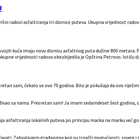
U
šni radovi asfaltiranja tri dionice puteva. Ukupna vrijednost radov
jih kuća imaju novu dionicu asfaltnog puta dužine 800 metara. Pokre
a od ukupne vrijednosti radova obezbijedila je Opština Petrovo. Isti
etan sam, čekalo se ovo 70 godina. Bilo je pokušaja da ovo riješim
ađivao sa nama. Presretan sam! Ja imam sedamdeset šest godina, o
anja asfaltiranja lokalnih puteva po principu marka na marku već 
avati. Zahvaljujem građanima koji su iznašli mogućnosti, snage i