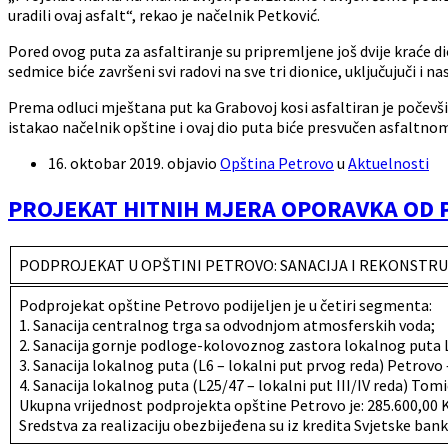
uradili ovaj asfalt“, rekao je načelnik Petković.
Pored ovog puta za asfaltiranje su pripremljene još dvije kraće d
sedmice biće završeni svi radovi na sve tri dionice, uključujuči i n
Prema odluci mještana put ka Grabovoj kosi asfaltiran je počevši
istakao načelnik opštine i ovaj dio puta biće presvučen asfaltn
16. oktobar 2019.
objavio
Opština Petrovo
u
Aktuelnosti
PROJEKAT HITNIH MJERA OPORAVKA OD 
PODPROJEKAT U OPŠTINI PETROVO: SANACIJA I REKONSTR
Podprojekat opštine Petrovo podijeljen je u četiri segmenta:
1. Sanacija centralnog trga sa odvodnjom atmosferskih voda;
2. Sanacija gornje podloge-kolovoznog zastora lokalnog puta 
3. Sanacija lokalnog puta (L6 – lokalni put prvog reda) Petrovo
4. Sanacija lokalnog puta (L25/47 – lokalni put III/IV reda) To
Ukupna vrijednost podprojekta opštine Petrovo je: 285.600,00
Sredstva za realizaciju obezbijeđena su iz kredita Svjetske bank