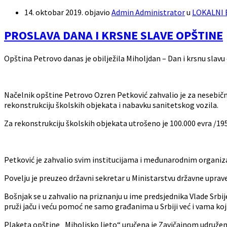
14. oktobar 2019.
objavio
Admin Administrator
u
LOKALNI
PROSLAVA DANA I KRSNE SLAVE OPŠTINE
Opština Petrovo danas je obilježila Miholjdan – Dan i krsnu slavu 
Načelnik opštine Petrovo Ozren Petković zahvalio je za nesebičnu
rekonstrukciju školskih objekata i nabavku sanitetskog vozila.
Za rekonstrukciju školskih objekata utrošeno je 100.000 evra /19
Petković je zahvalio svim institucijama i međunarodnim organiza
Povelju je preuzeo državni sekretar u Ministarstvu državne uprav
Bošnjak se u zahvalio na priznanju u ime predsjednika Vlade Srbije 
pruži jaču i veću pomoć ne samo građanima u Srbiji već i vama koji 
Plaketa opštine „Miholjsko ljeto“ uručena je Zavičajnom udruže