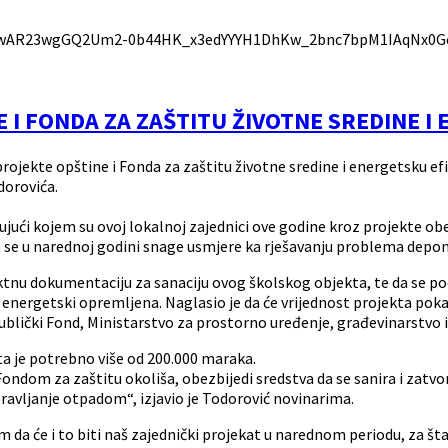
id=IwAR23wgGQ2Um2-0b44HK_x3edYYYH1DhKw_2bnc7bpM1IAqNx0G
 I FONDA ZA ZAŠTITU ŽIVOTNE SREDINE I
projekte opštine i Fonda za zaštitu životne sredine i energetsku e
dorovića.
jući kojem su ovoj lokalnoj zajednici ove godine kroz projekte obe
a se u narednoj godini snage usmjere ka rješavanju problema depon
jektnu dokumentaciju za sanaciju ovog školskog objekta, te da se 
bila energetski opremljena. Naglasio je da će vrijednost projekta p
ublički Fond, Ministarstvo za prostorno uređenje, građevinarstvo i
ta je potrebno više od 200.000 maraka.
om za zaštitu okoliša, obezbijedi sredstva da se sanira i zatvori 
avljanje otpadom“, izjavio je Todorović novinarima.
am da će i to biti naš zajednički projekat u narednom periodu, za