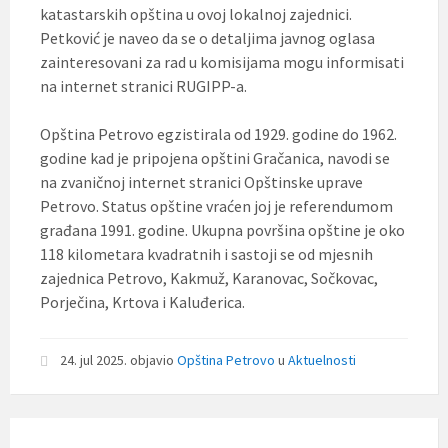
katastarskih opština u ovoj lokalnoj zajednici.
Petković je naveo da se o detaljima javnog oglasa
zainteresovani za rad u komisijama mogu informisati
na internet stranici RUGIPP-a.
Opština Petrovo egzistirala od 1929. godine do 1962.
godine kad je pripojena opštini Gračanica, navodi se
na zvaničnoj internet stranici Opštinske uprave
Petrovo. Status opštine vraćen joj je referendumom
građana 1991. godine. Ukupna površina opštine je oko
118 kilometara kvadratnih i sastoji se od mjesnih
zajednica Petrovo, Kakmuž, Karanovac, Sočkovac,
Porječina, Krtova i Kaluđerica.
24. jul 2025.
objavio
Opština Petrovo
u
Aktuelnosti