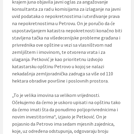
krajem juna objavila javni oglas za angažovanje
konsultanta za rad u komisijama za izlaganje na javni
uvid podataka o nepokretnostima i utvrđivanje prava
na nepokretnostima u Petrovu. On je poručio da će
uspostavljanjem katastra nepokretnosti konačno biti
stavljena tačka na višedecenijske probleme građana i
privrednika ove opštine u vezi sa vlasništvom nad
zemljištem i imovinom, te otvorena vrata i za
ulaganja. Petković je kao prioritetnu izdvojio
katastarsku opštinu Petrovo u kojoj se nalazi
nekadašnja zemljoradnička zadruga sa više od 110
hektara obradive površine i poslovnih prostora.
„To je velika imovina sa velikom vrijednosti.
Očekujemo da ćemo je uskoro upisati na opštinu tako
da ćemo imati šta da ponudimo poljoprivrednicima i
novim investitorima“, izjavio je Petković. On je
pojasnio da Petrovo ima sedam mjesnih zajednica,
koje, uz određena odstupunja, odgovaraju broju