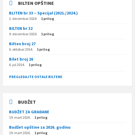
BILTEN OPŠTINE
BLITEN br 33 – Specijal (2021./2024.)
2. decembar 2024.
1 prilog
BILTEN br 32
9. decembar 2020.
1 prilog
Bilten broj 27
6. oktobar 2014.
1 prilog
Bilet broj 26
6. jul 2014.
1 prilog
PREGLEDAJTE OSTALE BILTENE
BUDŽET
BUDŽET ZA GRAĐANE
19. mart 2026.
1 prilog
Budžet opštine za 2026. godinu
19. mart 2026.
1 prilog