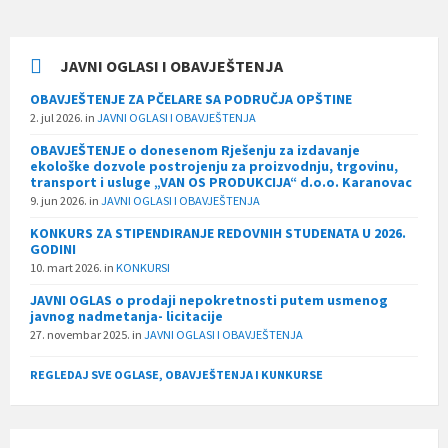
JAVNI OGLASI I OBAVJEŠTENJA
OBAVJEŠTENJE ZA PČELARE SA PODRUČJA OPŠTINE
2. jul 2026.
in
JAVNI OGLASI I OBAVJEŠTENJA
OBAVJEŠTENJE o donesenom Rješenju za izdavanje
ekološke dozvole postrojenju za proizvodnju, trgovinu,
transport i usluge „VAN OS PRODUKCIJA“ d.o.o. Karanovac
9. jun 2026.
in
JAVNI OGLASI I OBAVJEŠTENJA
KONKURS ZA STIPENDIRANJE REDOVNIH STUDENATA U 2026.
GODINI
10. mart 2026.
in
KONKURSI
JAVNI OGLAS o prodaji nepokretnosti putem usmenog
javnog nadmetanja- licitacije
27. novembar 2025.
in
JAVNI OGLASI I OBAVJEŠTENJA
REGLEDAJ SVE OGLASE, OBAVJEŠTENJA I KUNKURSE