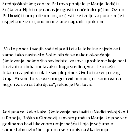
Srednjoškolskog centra Petrovo ponijela je Marija Radić iz
Sočkovca. Njih troje danas je ugostio načelnik opštine Ozren
Petković i tom prilikom im, uz čestitke i želje za puno sreće i
uspjeha u životu, uručio novčane nagrade i poklone.
„Vi ste ponos i svojih roditelja ali i cijele lokalne zajednice i
samo tako nastavite. Volio bih da se nakon okončanja
školovanja, nakon što savladate izazove i probleme koje nosi
to životno doba i odlazak u drugu sredinu, vratite u našu
lokalnu zajednicu i date svoj doprinos životu i razvoju ovog
kraja. Mi smo tu za svaki mogući vid pomoći, ne samo vama
nego i za svu ostalu djecu“, rekao je Petković.
Adrijana će, kako kaže, školovanje nastaviti u Medicinskoj školi
u Doboju, Boško u Gimnaziji u ovom gradu a Marija, koja se već
godinama bavi likovnom umjetnošću i koja je već imala
samostalnu izložbu, sprema se za upis na Akademiju