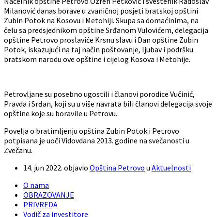
Načelnik opštine Petrovo Ozren Petković i sveštenik Radoslav
Milanović danas borave u zvaničnoj posjeti bratskoj opštini
Zubin Potok na Kosovu i Metohiji. Skupa sa domaćinima, na
čelu sa predsjednikom opštine Srđanom Vulovićem, delegacija
opštine Petrovo proslaviće Krsnu slavu i Dan opštine Zubin
Potok, iskazujući na taj način poštovanje, ljubav i podršku
bratskom narodu ove opštine i cijelog Kosova i Metohije.
Petrovljane su posebno ugostili i članovi porodice Vučinić,
Pravda i Srđan, koji su u više navrata bili članovi delegacija svoje
opštine koje su boravile u Petrovu.
Povelja o bratimljenju opština Zubin Potok i Petrovo
potpisana je uoči Vidovdana 2013. godine na svečanosti u
Zvečanu.
14. jun 2022.
objavio
Opština Petrovo
u
Aktuelnosti
O nama
OBRAZOVANJE
PRIVREDA
Vodič za investitore