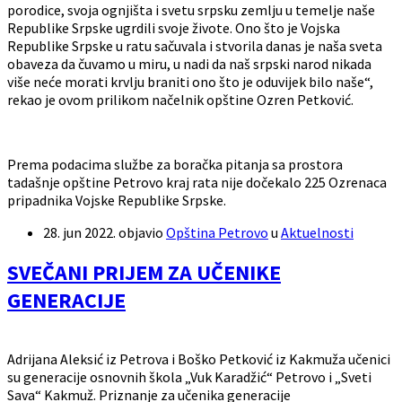
porodice, svoja ognjišta i svetu srpsku zemlju u temelje naše
Republike Srpske ugrdili svoje živote. Ono što je Vojska
Republike Srpske u ratu sačuvala i stvorila danas je naša sveta
obaveza da čuvamo u miru, u nadi da naš srpski narod nikada
više neće morati krvlju braniti ono što je oduvijek bilo naše“,
rekao je ovom prilikom načelnik opštine Ozren Petković.
Prema podacima službe za boračka pitanja sa prostora
tadašnje opštine Petrovo kraj rata nije dočekalo 225 Ozrenaca
pripadnika Vojske Republike Srpske.
28. jun 2022.
objavio
Opština Petrovo
u
Aktuelnosti
SVEČANI PRIJEM ZA UČENIKE
GENERACIJE
Adrijana Aleksić iz Petrova i Boško Petković iz Kakmuža učenici
su generacije osnovnih škola „Vuk Karadžić“ Petrovo i „Sveti
Sava“ Kakmuž. Priznanje za učenika generacije