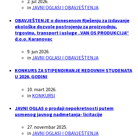
2. jul 2026.
in
JAVNI OGLASI I OBAVJEŠTENJA
OBAVJEŠTENJE o donesenom Rješenju za izdavanje
ekološke dozvole postrojenju za proizvodnju,
trgovinu, transport i usluge „VAN OS PRODUKCIJA“
d.o.o. Karanovac
9. jun 2026.
in
JAVNI OGLASI I OBAVJEŠTENJA
KONKURS ZA STIPENDIRANJE REDOVNIH STUDENATA
U 2026. GODINI
10. mart 2026.
in
KONKURSI
JAVNI OGLAS o prodaji nepokretnosti putem
usmenog javnog nadmetanja- licitacije
27. novembar 2025.
in
JAVNI OGLASI I OBAVJEŠTENJA