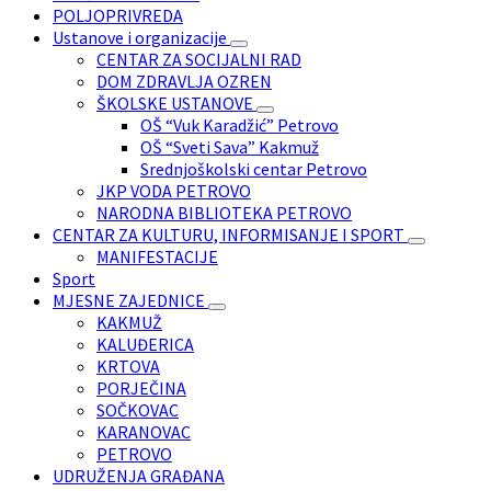
POLJOPRIVREDA
Ustanove i organizacije
CENTAR ZA SOCIJALNI RAD
DOM ZDRAVLJA OZREN
ŠKOLSKE USTANOVE
OŠ “Vuk Karadžić” Petrovo
OŠ “Sveti Sava” Kakmuž
Srednjoškolski centar Petrovo
JKP VODA PETROVO
NARODNA BIBLIOTEKA PETROVO
CENTAR ZA KULTURU, INFORMISANJE I SPORT
MANIFESTACIJE
Sport
MJESNE ZAJEDNICE
KAKMUŽ
KALUĐERICA
KRTOVA
PORJEČINA
SOČKOVAC
KARANOVAC
PETROVO
UDRUŽENJA GRAĐANA