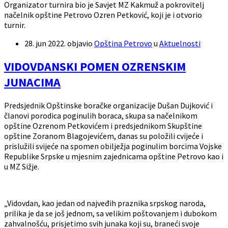
Organizator turnira bio je Savjet MZ Kakmuž a pokrovitelj
načelnik opštine Petrovo Ozren Petković, koji je i otvorio
turnir.
28. jun 2022.
objavio
Opština Petrovo
u
Aktuelnosti
VIDOVDANSKI POMEN OZRENSKIM
JUNACIMA
Predsjednik Opštinske boračke organizacije Dušan Dujković i
članovi porodica poginulih boraca, skupa sa načelnikom
opštine Ozrenom Petkovićem i predsjednikom Skupštine
opštine Zoranom Blagojevićem, danas su položili cvijeće i
prislužili svijeće na spomen obilježja poginulim borcima Vojske
Republike Srpske u mjesnim zajednicama opštine Petrovo kao i
u MZ Sižje.
„Vidovdan, kao jedan od najveđih praznika srpskog naroda,
prilika je da se još jednom, sa velikim poštovanjem i dubokom
zahvalnošću, prisjetimo svih junaka koji su, braneći svoje