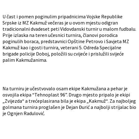
U čast i pomen poginulim pripadnicima Vojske Republike
Srpske iz MZ Kakmuž večeras je u ovom mjestu odigran
tradicionalni dvadeset peti Vidovdanski turnir u malom fudbalu.
Prije izlaska na teren učesnici turnira, članovi porodica
poginulih boraca, predstavnici Opštine Petrovo i Savjeta MZ
Kakmuž kao i gosti turnira, veterani 5. Odreda Specijalne
brigade policije Doboj, položili su cvijeće i prislužili svijeće
palim Kakmužanima.
Na turniru je učestvovalo osam ekipe Kakmužana a pehar je
osvojila ekipa “Tehnoplast 96”. Drugo mjesto pripalo je ekipi
„Zvijezda“ a trećeplasirana bila je ekipa „Kakmuž“. Za najboljeg
golmana turnira proglašen je Dejan Đurić a najbolji strijalac bio
je Ognjen Radulović.