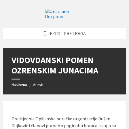
Skip
Skip
Skip
Skip
to
to
to
to
content
left
right
footer
sidebar
sidebar
JEZICI I PRETRAGA
VIDOVDANSKI POMEN
OZRENSKIM JUNACIMA
Naslovna
Vijesti
/
Predsjednik Opštinske boračke organizacije Dušan
Dujković i članovi porodica poginulih boraca, skupa sa