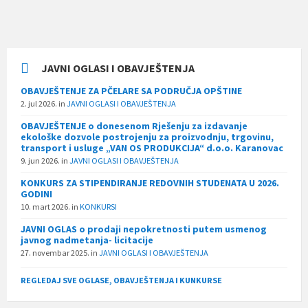
JAVNI OGLASI I OBAVJEŠTENJA
OBAVJEŠTENJE ZA PČELARE SA PODRUČJA OPŠTINE
2. jul 2026.
in
JAVNI OGLASI I OBAVJEŠTENJA
OBAVJEŠTENJE o donesenom Rješenju za izdavanje
ekološke dozvole postrojenju za proizvodnju, trgovinu,
transport i usluge „VAN OS PRODUKCIJA“ d.o.o. Karanovac
9. jun 2026.
in
JAVNI OGLASI I OBAVJEŠTENJA
KONKURS ZA STIPENDIRANJE REDOVNIH STUDENATA U 2026.
GODINI
10. mart 2026.
in
KONKURSI
JAVNI OGLAS o prodaji nepokretnosti putem usmenog
javnog nadmetanja- licitacije
27. novembar 2025.
in
JAVNI OGLASI I OBAVJEŠTENJA
REGLEDAJ SVE OGLASE, OBAVJEŠTENJA I KUNKURSE