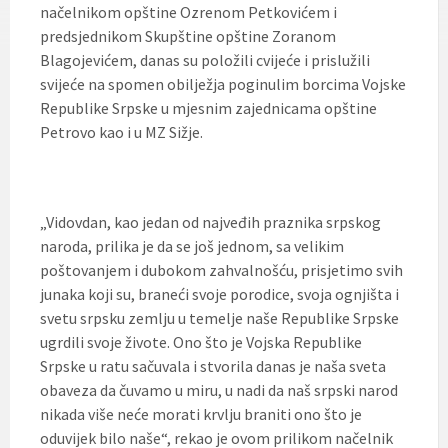
načelnikom opštine Ozrenom Petkovićem i
predsjednikom Skupštine opštine Zoranom
Blagojevićem, danas su položili cvijeće i prislužili
svijeće na spomen obilježja poginulim borcima Vojske
Republike Srpske u mjesnim zajednicama opštine
Petrovo kao i u MZ Sižje.
„Vidovdan, kao jedan od najveđih praznika srpskog
naroda, prilika je da se još jednom, sa velikim
poštovanjem i dubokom zahvalnošću, prisjetimo svih
junaka koji su, braneći svoje porodice, svoja ognjišta i
svetu srpsku zemlju u temelje naše Republike Srpske
ugrdili svoje živote. Ono što je Vojska Republike
Srpske u ratu sačuvala i stvorila danas je naša sveta
obaveza da čuvamo u miru, u nadi da naš srpski narod
nikada više neće morati krvlju braniti ono što je
oduvijek bilo naše“, rekao je ovom prilikom načelnik