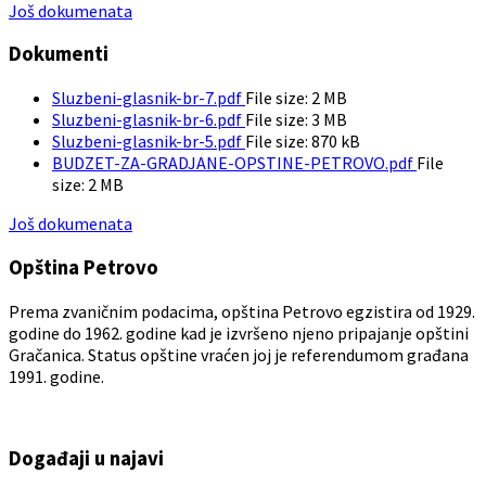
Još dokumenata
Dokumenti
Sluzbeni-glasnik-br-7.pdf
File size:
2 MB
Sluzbeni-glasnik-br-6.pdf
File size:
3 MB
Sluzbeni-glasnik-br-5.pdf
File size:
870 kB
BUDZET-ZA-GRADJANE-OPSTINE-PETROVO.pdf
File
size:
2 MB
Još dokumenata
Opština Petrovo
Prema zvaničnim podacima, opština Petrovo egzistira od 1929.
godine do 1962. godine kad je izvršeno njeno pripajanje opštini
Gračanica. Status opštine vraćen joj je referendumom građana
1991. godine.
Događaji u najavi