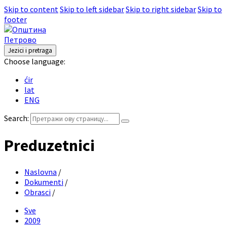
Skip to content
Skip to left sidebar
Skip to right sidebar
Skip to
footer
Jezici i pretraga
Choose language:
ćir
lat
ENG
Search:
Preduzetnici
Naslovna
/
Dokumenti
/
Obrasci
/
Sve
2009