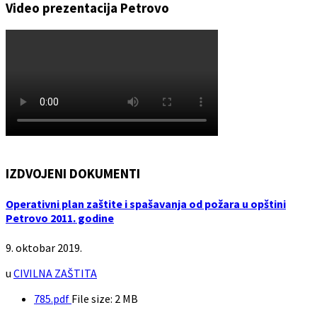
Video prezentacija Petrovo
IZDVOJENI DOKUMENTI
Operativni plan zaštite i spašavanja od požara u opštini
Petrovo 2011. godine
9. oktobar 2019.
u
CIVILNA ZAŠTITA
785.pdf
File size:
2 MB