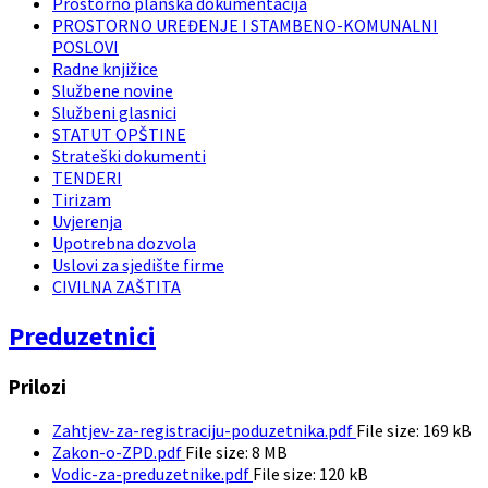
Prostorno planska dokumentacija
PROSTORNO UREĐENJE I STAMBENO-KOMUNALNI
POSLOVI
Radne knjižice
Službene novine
Službeni glasnici
STATUT OPŠTINE
Strateški dokumenti
TENDERI
Tirizam
Uvjerenja
Upotrebna dozvola
Uslovi za sjedište firme
CIVILNA ZAŠTITA
Preduzetnici
Prilozi
Zahtjev-za-registraciju-poduzetnika.pdf
File size:
169 kB
Zakon-o-ZPD.pdf
File size:
8 MB
Vodic-za-preduzetnike.pdf
File size:
120 kB