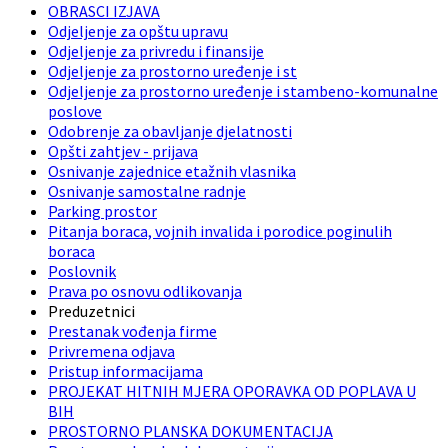
OBRASCI IZJAVA
Odjeljenje za opštu upravu
Odjeljenje za privredu i finansije
Odjeljenje za prostorno uređenje i st
Odjeljenje za prostorno uređenje i stambeno-komunalne
poslove
Odobrenje za obavljanje djelatnosti
Opšti zahtjev - prijava
Osnivanje zajednice etažnih vlasnika
Osnivanje samostalne radnje
Parking prostor
Pitanja boraca, vojnih invalida i porodice poginulih
boraca
Poslovnik
Prava po osnovu odlikovanja
Preduzetnici
Prestanak vođenja firme
Privremena odjava
Pristup informacijama
PROJEKAT HITNIH MJERA OPORAVKA OD POPLAVA U
BIH
PROSTORNO PLANSKA DOKUMENTACIJA