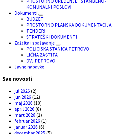
PROSTORNO UREĐENJE I STAMBENO-
KOMUNALNI POSLOVI
Dokumenti
BUDŽET
PROSTORNO PLANSKA DOKUMENTACIJA
TENDERI
STRATEŠKI DOKUMENTI
Zažtita i spašavanje
POLICISKA STANICA PETROVO
LIČNA ZAŠTITA
DVJ PETROVO
Javne nabavke
Sve novosti
jul 2026
(2)
jun 2026
(12)
maj 2026
(10)
april 2026
(8)
mart 2026
(1)
februar 2026
(1)
januar 2026
(6)
decembar 2025
(5)