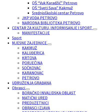
OŠ “Vuk Karadžić” Petrovo
OŠ “Sveti Sava” Kakmuž
Srednjoškolski centar Petrovo
JKP VODA PETROVO
NARODNA BIBLIOTEKA PETROVO
CENTAR ZA KULTURU, INFORMISANJE I SPORT
MANIFESTACIJE
Sport
MJESNE ZAJEDNICE
KAKMUŽ
KALUĐERICA
KRTOVA
PORJEČINA
SOČKOVAC
KARANOVAC
PETROVO
UDRUŽENJA GRAĐANA
Obrasci
BORAČKO INVALIDSKA OBLAST
MATIČNI URED
PREDUZETNICI
OBRASCI IZJAVA