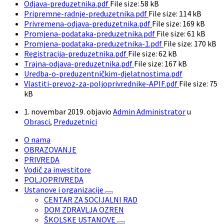
Odjava-preduzetnika.pdf
File size:
58 kB
Pripremne-radnje-preduzetnika.pdf
File size:
114 kB
Privremena-odjava-preduzetnika.pdf
File size:
169 kB
Promjena-podataka-preduzetnika.pdf
File size:
61 kB
Promjena-podataka-preduzetnika-1.pdf
File size:
170 kB
Registracija-preduzetnika.pdf
File size:
62 kB
Trajna-odjava-preduzetnika.pdf
File size:
167 kB
Uredba-o-preduzentničkim-djelatnostima.pdf
Vlastiti-prevoz-za-poljoprivrednike-APIF.pdf
File size:
75
kB
1. novembar 2019.
objavio
Admin Administrator
u
Obrasci
,
Preduzetnici
O nama
OBRAZOVANJE
PRIVREDA
Vodič za investitore
POLJOPRIVREDA
Ustanove i organizacije
CENTAR ZA SOCIJALNI RAD
DOM ZDRAVLJA OZREN
ŠKOLSKE USTANOVE