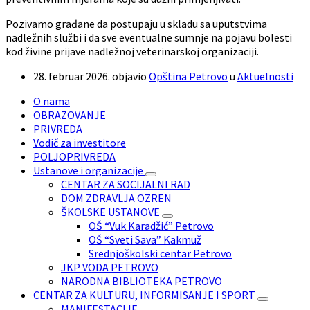
Pozivamo građane da postupaju u skladu sa uputstvima
nadležnih službi i da sve eventualne sumnje na pojavu bolesti
kod živine prijave nadležnoj veterinarskoj organizaciji.
28. februar 2026.
objavio
Opština Petrovo
u
Aktuelnosti
O nama
OBRAZOVANJE
PRIVREDA
Vodič za investitore
POLJOPRIVREDA
Ustanove i organizacije
CENTAR ZA SOCIJALNI RAD
DOM ZDRAVLJA OZREN
ŠKOLSKE USTANOVE
OŠ “Vuk Karadžić” Petrovo
OŠ “Sveti Sava” Kakmuž
Srednjoškolski centar Petrovo
JKP VODA PETROVO
NARODNA BIBLIOTEKA PETROVO
CENTAR ZA KULTURU, INFORMISANJE I SPORT
MANIFESTACIJE