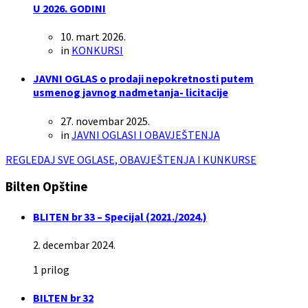
U 2026. GODINI
10. mart 2026.
in
KONKURSI
JAVNI OGLAS o prodaji nepokretnosti putem
usmenog javnog nadmetanja- licitacije
27. novembar 2025.
in
JAVNI OGLASI I OBAVJEŠTENJA
REGLEDAJ SVE OGLASE, OBAVJEŠTENJA I KUNKURSE
Bilten Opštine
BLITEN br 33 – Specijal (2021./2024.)
2. decembar 2024.
1 prilog
BILTEN br 32