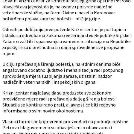
Lokalni krizni centar za kontrolu ptičjeg gripa opštine Petrovo
obavještava javnost da je, na osnovu potvrde nadležne
veterinarske službe, na farmi živine u naselju Karanovac
potvrđena pojava zarazne bolesti – ptičije gripe.
Odmah po dobijanju prve potvrde Krizni centar je postupio u
skladu sa odredbama Zakona o veterinarstvu Republike Srpske i
Zakon o zaštiti i spasavanju u vanrednim situacijama Republike
Srpske, te su u prethodna tri dana sprovedene sve propisane
mjere.
U cilju sprečavanja širenja bolesti, u narednim danima biće
angažovano dodatno ljudstvo i mehanizacija radi potpunog
sprovođenja mjera suzbijanja zaraze, uz stalni nadzor
nadležnih veterinarskih i inspekcijskih organa.
Krizni centar naglašava da su preduzete sve zakonom
predviđene mjere radi sprečavanja daljeg širenja bolesti.
Situacija se kontinuirano prati, a javnost će biti redovno
informisana o svim novim okolnostima.
Vlasnici farmi i poljoprivredni proizvođači na području opštine
Petrovo blagovremeno su obaviješteni o obavezama i
preventivnim mjerama koje su dužni primjenjivati.