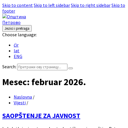
Skip to content
Skip to left sidebar
Skip to right sidebar
Skip to
footer
Jezici i pretraga
Choose language:
ćir
lat
ENG
Search:
Mesec:
februar 2026.
Naslovna
/
Vijesti
/
SAOPŠTENJE ZA JAVNOST