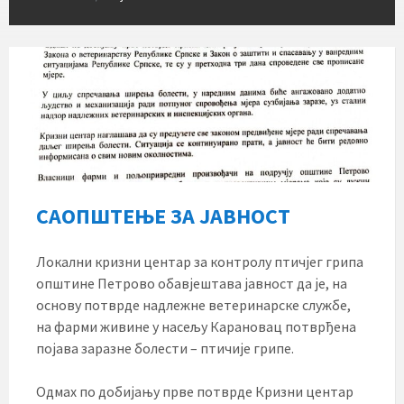
САОПШТЕЊЕ ЗА ЈАВНОСТ
Локални кризни центар за контролу птичјег грипа
општине Петрово обавјештава јавност да је, на
основу потврде надлежне ветеринарске службе,
на фарми живине у насељу Карановац потврђена
појава заразне болести – птичије грипе.
Одмах по добијању прве потврде Кризни центар