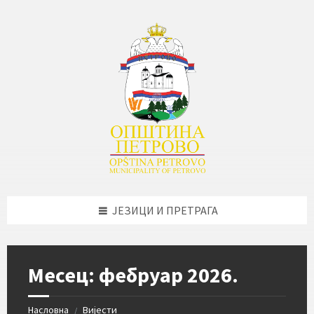
Skip
Skip
Skip
Skip
to
to
to
to
content
left
right
footer
sidebar
sidebar
ЈЕЗИЦИ И ПРЕТРАГА
Месец:
фебруар 2026.
Насловна
Вијести
/