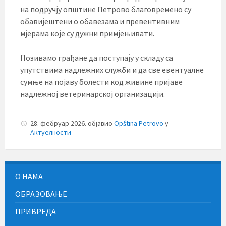
на подручју општине Петрово благовремено су
обавијештени о обавезама и превентивним
мјерама које су дужни примјењивати.
Позивамо грађане да поступају у складу са
упутствима надлежних служби и да све евентуалне
сумње на појаву болести код живине пријаве
надлежној ветеринарској организацији.
28. фебруар 2026.
објавио
Opština Petrovo
у
Актуелности
О НАМА
ОБРАЗОВАЊЕ
ПРИВРЕДА