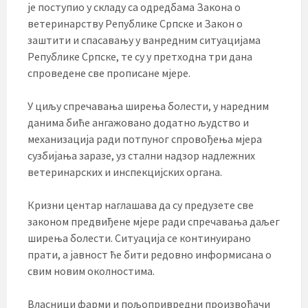
је поступио у складу са одредбама Закона о
ветеринарству Републике Српске и Закон о
заштити и спасавању у ванредним ситуацијама
Републике Српске, те су у претходна три дана
спроведене све прописане мјере.
У циљу спречавања ширења болести, у наредним
данима биће ангажовано додатно људство и
механизација ради потпуног спровођења мјера
сузбијања заразе, уз стални надзор надлежних
ветеринарских и инспекцијских органа.
Кризни центар наглашава да су предузете све
законом предвиђене мјере ради спречавања даљег
ширења болести. Ситуација се континуирано
прати, а јавност ће бити редовно информисана о
свим новим околностима.
Власници фарми и пољопривредни произвођачи