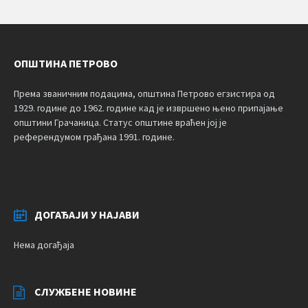
ОПШТИНА ПЕТРОВО
Према званичним подацима, општина Петрово егзистира од
1929. године до 1962. године кад је извршено њено припајање
општини Грачаница. Статус општине враћен јој је
референдумом грађана 1991. године.
ДОГАЂАЈИ У НАЈАВИ
Нема догађаја
СЛУЖБЕНЕ НОВИНЕ