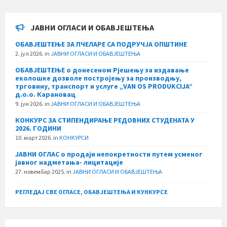
ЈАВНИ ОГЛАСИ И ОБАВЈЕШТЕЊА
ОБАВЈЕШТЕЊЕ ЗА ПЧЕЛАРЕ СА ПОДРУЧЈА ОПШТИНЕ
2. јул 2026.
in
ЈАВНИ ОГЛАСИ И ОБАВЈЕШТЕЊА
ОБАВЈЕШТЕЊЕ о донесеном Рјешењу за издавање
еколошке дозволе постројењу за производњу,
трговину, транспорт и услуге „VAN OS PRODUKCIJA“
д.о.о. Карановац
9. јун 2026.
in
ЈАВНИ ОГЛАСИ И ОБАВЈЕШТЕЊА
КОНКУРС ЗА СТИПЕНДИРАЊЕ РЕДОВНИХ СТУДЕНАТА У
2026. ГОДИНИ
10. март 2026.
in
КОНКУРСИ
ЈАВНИ ОГЛАС о продаји непокретности путем усменог
јавног надметања- лицитације
27. новембар 2025.
in
ЈАВНИ ОГЛАСИ И ОБАВЈЕШТЕЊА
РЕГЛЕДАЈ СВЕ ОГЛАСЕ, ОБАВЈЕШТЕЊА И КУНКУРСЕ