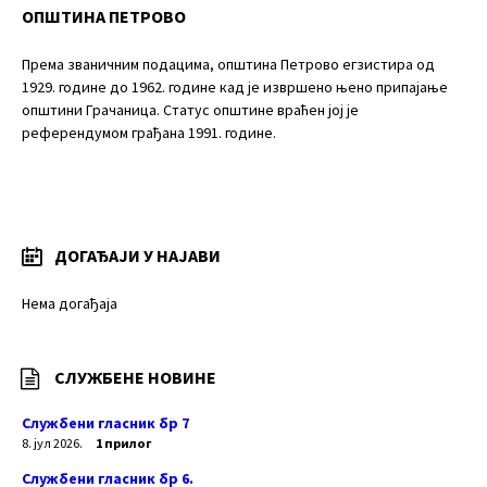
ОПШТИНА ПЕТРОВО
Према званичним подацима, општина Петрово егзистира од
1929. године до 1962. године кад је извршено њено припајање
општини Грачаница. Статус општине враћен јој је
референдумом грађана 1991. године.
ДОГАЂАЈИ У НАЈАВИ
Нема догађаја
СЛУЖБЕНЕ НОВИНЕ
Службени гласник бр 7
8. јул 2026.
1 прилог
Службени гласник бр 6.