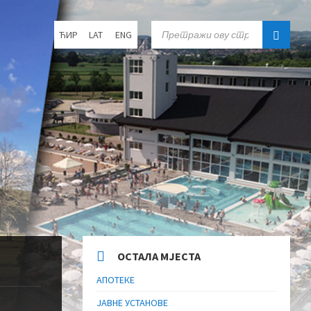
Choose
SEARCH:
ЋИР
LAT
ENG
language:
ОСТАЛА МЈЕСТА
АПОТЕКЕ
ЈАВНЕ УСТАНОВЕ