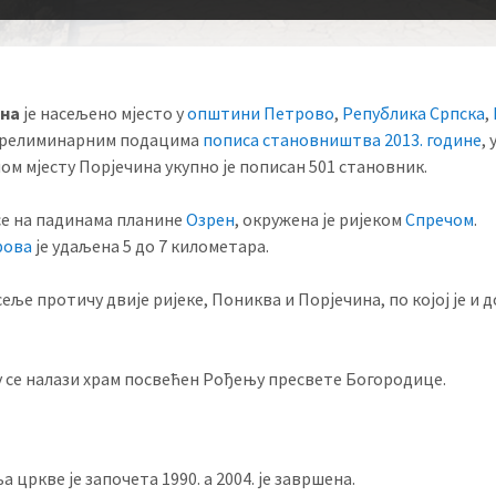
ина
је насељено мјесто у
општини Петрово
,
Република Српска
,
прелиминарним подацима
пописа становништва 2013. године
, 
ом мјесту Порјечина укупно је пописан 501 становник.
се на падинама планине
Озрен
, окружена је ријеком
Спречом
.
рова
је удаљена 5 до 7 километара.
еље протичу двије ријеке, Пониква и Порјечина, по којој је и 
у се налази храм посвећен Рођењу пресвете Богородице.
 цркве је започета 1990. а 2004. је завршена.