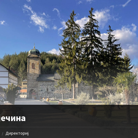
јечина
Директориј
/