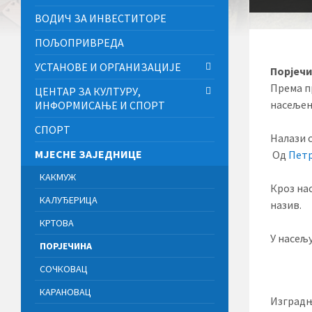
ВОДИЧ ЗА ИНВЕСТИТОРЕ
ПОЉОПРИВРЕДА
УСТАНОВЕ И ОРГАНИЗАЦИЈЕ
Порјеч
Према 
ЦЕНТАР ЗА КУЛТУРУ,
насељен
ИНФОРМИСАЊЕ И СПОРТ
СПОРТ
Налази 
МЈЕСНЕ ЗАЈЕДНИЦЕ
Од
Пет
КАКМУЖ
Кроз нас
КАЛУЂЕРИЦА
назив.
КРТОВА
У насељ
ПОРЈЕЧИНА
СОЧКОВАЦ
КАРАНОВАЦ
Изградња