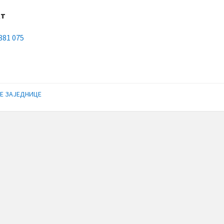
кт
881 075
ебоок
Е ЗАЈЕДНИЦЕ