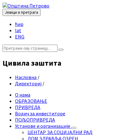
Skip
Skip
Skip
Skip
to
to
to
to
Језици и претрага
content
left
right
footer
Choose
sidebar
sidebar
ћир
language:
lat
ENG
Search:
Цивила заштита
Насловна
/
Директориј
/
О нама
ОБРАЗОВАЊЕ
ПРИВРЕДА
Водич за инвеститоре
ПОЉОПРИВРЕДА
Установе и организације
ЦЕНТАР ЗА СОЦИЈАЛНИ РАД
ДОМ ЗДРАВЉА ОЗРЕН