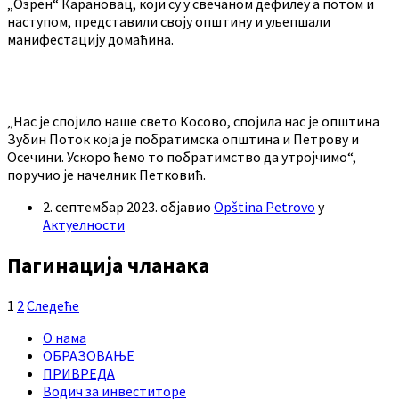
„Озрен“ Карановац, који су у свечаном дефилеу а потом и
наступом, представили своју општину и уљепшали
манифестацију домаћина.
„Нас је спојило наше свето Косово, спојила нас је општина
Зубин Поток која је побратимска општина и Петрову и
Осечини. Ускоро ћемо то побратимство да утројчимо“,
поручио је начелник Петковић.
2. септембар 2023.
објавио
Opština Petrovo
у
Актуелности
Пагинација чланака
1
2
Следеће
О нама
ОБРАЗОВАЊЕ
ПРИВРЕДА
Водич за инвеститоре