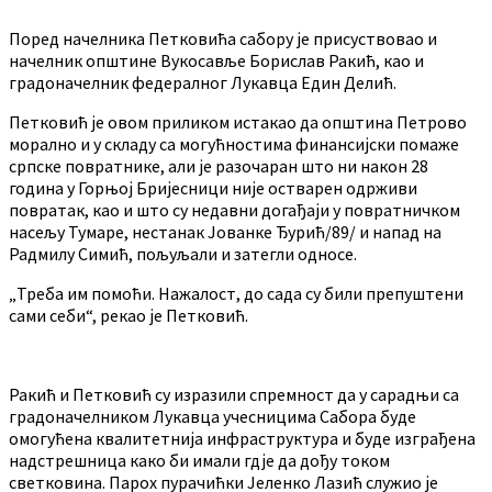
Поред начелника Петковића сабору је присуствовао и
начелник општине Вукосавље Борислав Ракић, као и
градоначелник федералног Лукавца Един Делић.
Петковић је овом приликом истакао да општина Петрово
морално и у складу са могућностима финансијски помаже
српске повратнике, али је разочаран што ни након 28
година у Горњој Бријесници није остварен одрживи
повратак, као и што су недавни догађаји у повратничком
насељу Тумаре, нестанак Јованке Ђурић/89/ и напад на
Радмилу Симић, пољуљали и затегли односе.
„Треба им помоћи. Нажалост, до сада су били препуштени
сами себи“, рекао је Петковић.
Ракић и Петковић су изразили спремност да у сарадњи са
градоначелником Лукавца учесницима Сабора буде
омогућена квалитетнија инфраструктура и буде изграђена
надстрешница како би имали гдје да дођу током
светковина. Парох пурачићки Јеленко Лазић служио је