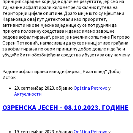
принцип сарадње који даје одличне резултате, јер смо на
тај начин асфалтирали километре локалних путева на
територији цијеле општине. Драго ми је што су мјештани
Карановца овај пут детектовали као приоритет,
активисти из ове мјесне заједнице су се потрудили да
прикупе половину средстава и данас имамо завршне
радове асфалтирања“, рекао је начелник општине Петрово
Озрен Петковић, нагласивши да су све иницјативе грађана
за асфалтирања по овом принципу добро дошле и да ће и
убудуће бити обезбијеђена средства у буџету за ову намјену.
Радове асфалтирања изводи фирма „Риал шпед“ Добој
Исток.
20. септембар 2023.
објавио
Opština Petrovo
у
Актуелности
ОЗРЕНСКА ЈЕСЕН – 08.10.2023. ГОДИНЕ
19. септембар 2023.
објавио
Opština Petrovo
у