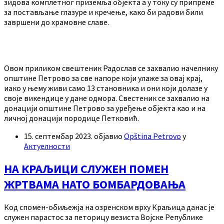
зидова комплетног приземља објекта а у току су припреме
за постављање глазуре и кречење, како би радови били
завршени до храмовне славе.
Овом приликом свештеник Радослав се захвалио начелнику
општине Петрово за све напоре који улаже за овај крај,
иако у њему живи само 13 становника и они који долазе у
своје викендице у дане одмора. Свестеник се захвалио на
донацији општине Петрово за уређење објекта као и на
личној донацији породице Петковић.
15. септембар 2023.
објавио
Opština Petrovo
у
Актуелности
НА КРАЉИЦИ СЛУЖЕН ПОМЕН
ЖРТВАМА НАТО БОМБАРДОВАЊА
Код спомен-обиљежја на озренском врху Краљица данас је
служен парастос за петорицу везиста Војске Републике