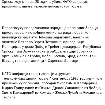
Српске које је прије 28 година убила НАТО авијација
приликом рушења телекомуникационог торња.
Парастосу су поред чланова породица погинулих бораца
присуствовали помоћник министра рада и борачко-
инвалидске заштите Небојша Видаковић, начелник
општине Петрово Озрен Петковић, припадници
Полицијске управе Добој и Трећег пјешадијског Република
Српска пука Оружаних снага БиХ, делегације борачких
организација Петрово, Добој, Теслић, Брод, Дервента и
Шамац те представници 4. Озренске бригаде.
НАТО авијација гранатирала је и срушила
телекомуникациони торањ 7. септембра 1995. године и том
приликом су погинули Слободан Милотић из Калуђерице,
Мирко Тривуновић из Осиње, Драган Савановић из Добоја,
Свето Каишаревић из Кожуха и Жељко Лукић из Чечаве код
Теслића.