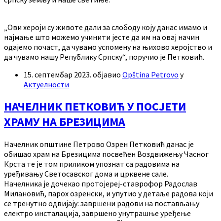
„Ови хероји су животе дали за слободу коју данас имамо и
најмање што можемо учинити јесте да им на овај начин
одајемо почаст, да чувамо успомену на њихово херојство и
да чувамо нашу Републику Српску“, поручио је Петковић.
15. септембар 2023.
објавио
Opština Petrovo
у
Актуелности
НАЧЕЛНИК ПЕТКОВИЋ У ПОСЈЕТИ
ХРАМУ НА БРЕЗИЦИМА
Начелник општине Петрово Озрен Петковић данас је
обишао храм на Брезицима посвећен Воздвижењу Часног
Крста те је том приликом упознат са радовима на
уређивању Светосавског дома и црквене сале.
Начелника је дочекао протојереј-ставрофор Радослав
Милановић, парох озренски, и упутио у детаље радова који
се тренутно одвијају: завршени радови на постављању
електро инсталација, завршено унутрашње уређење