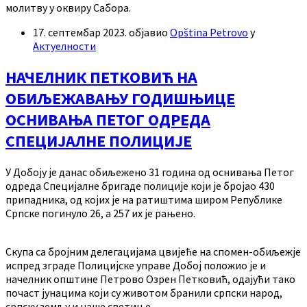
молитву у оквиру Сабора.
17. септембар 2023.
објавио
Opština Petrovo
у
Актуелности
НАЧЕЛНИК ПЕТКОВИЋ НА
ОБИЉЕЖАВАЊУ ГОДИШЊИЦЕ
ОСНИВАЊА ПЕТОГ ОДРЕДА
СПЕЦИЈАЛНЕ ПОЛИЦИЈЕ
У Добоју је данас обиљежено 31 година од оснивања Петог
одреда Специјалне бригаде полиције који је бројао 430
припадника, од којих је на ратиштима широм Републике
Српске погинуло 26, а 257 их је рањено.
Скупа са бројним делегацијама цвијеће на спомен-обиљежје
испред зграде Полицијске управе Добој положио је и
начелник општине Петрово Озрен Петковић, одајући тако
почаст јунацима који су животом бранили српски народ,
српску земљу и наше светиње.