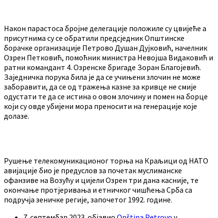
Након парастоса бројне делегације положиле су цвијеће а
присутнима су се обратили предсједник Општинске
борачке организације Петрово Душан Дујковић, начелник
Озрен Петковић, помоћник министра Невојша Видаковић и
ратни командант 4. Озренске бригаде Зоран Благојевић.
Заједничка порука била је да се учињени злочин не може
заборавити, да се од тражења казне за кривце не смије
одустати те да се истина о овом злочину и помен на борце
који су овде убијени мора преносити на генерације које
долазе.
Рушење телекомуникационог торња на Краљици од НАТО
авијације био је предуслов за почетак муслиманске
офанзиве на Возућу и цијели Озрен три дана касније, те
окончање протјеривања и етничког чишћења Срба са
подручја зеничке регије, започетог 1992. године.
7. септембар 2023.
објавио
Opština Petrovo
у