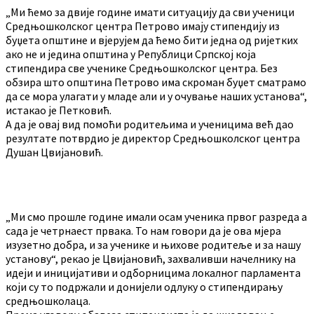
„Ми ћемо за двије године имати ситуацију да сви ученици
Средњошколског центра Петрово имају стипендију из
буџета општине и вјерујем да ћемо бити једна од ријетких
ако не и једина општина у Републици Српској која
стипендира све ученике Средњошколског центра. Без
обзира што општина Петрово има скроман буџет сматрамо
да се мора улагати у младе али и у очување наших установа“,
истакао је Петковић.
А да је овај вид помоћи родитељима и ученицима већ дао
резултате потврдио је директор Средњошколског центра
Душан Цвијановић.
„Ми смо прошле године имали осам ученика првог разреда а
сада је четрнаест првака. То нам говори да је ова мјера
изузетно добра, и за ученике и њихове родитеље и за нашу
установу“, рекао је Цвијановић, захваливши начелнику на
идеји и иницијативи и одборницима локалног парламента
који су то подржали и донијели одлуку о стипендирању
средњошколаца.