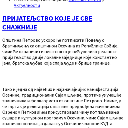
Актуелности
ПРИЈАТЕЉСТВО КОЈЕ ЈЕ СВЕ
СНАЖНИЈЕ
Општина Петрово ускоро ће потписати Повељу о
братимљењу са општином Осечина из Републике Србије,
чиме ће озваничити нешто што је већ увелико реалност –
пријатељство двије локалне заједнице које константно
јача, братска љубав која спаја људе и брише границе.
Тако и једна од највећих и најзначајнијих манифестација
Осечине, традиционални Сајам шљиве, протиче уз учешће
званичника и фолклориста из општине Петрово. Наиме, у
четвртак је делегација општине предвођена начелником
Озреном Петковићем присуствовала чину потпаљивања
сушаре и културном програму у Осечини, чиме Сајам шљиве
званично почиње, а данас су у Осечини чланови КУД-а