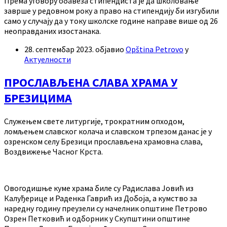
Према уговору обавеза стипендиста је да школовање
заврше у редовном року а право на стипендију би изгубили
само у случају да у току школске године направе више од 26
неоправданих изостанака.
28. септембар 2023.
објавио
Opština Petrovo
у
Актуелности
ПРОСЛАВЉЕНА СЛАВА ХРАМА У
БРЕЗИЦИМА
Служењем свете литургије, трократним опходом,
ломљењем славског колача и славском трпезом данас је у
озренском селу Брезици прослављена храмовна слава,
Воздвижење Часног Крста.
Овогодишње куме храма биле су Радислава Јовић из
Калуђерице и Раденка Гаврић из Добоја, а кумство за
наредну годину преузели су начелник општине Петрово
Озрен Петковић и одборник у Скупштини општине