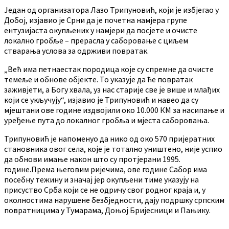
Један од организатора Лазо Трипуновић, који је избјегао у
Добој, изјавио је Срни да је почетна намјера групе
ентузијаста окупљених у намјери да посјете и очисте
локално гробље – прерасла у саборовање с циљем
стварања услова за одрживи повратак.
„Већ има петнаестак породица које су спремне да очисте
темеље и обнове објекте. То указује да ће повратак
заживјети, а Богу хвала, уз нас старије све је више и млађих
који се укључују“, изјавио је Трипуновић и навео да су
мјештани ове године издвојили око 10.000 КМ за насипање и
уређење пута до локалног гробља и мјеста саборовања.
Трипуновић је напоменуо да нико од око 570 пријератних
становника овог села, које је тотално уништено, није успио
да обнови имање након што су протјерани 1995.
године.Према његовим ријечима, ове године Сабор има
посебну тежину и значај јер окупљени тиме указују на
присуство Срба који се не одричу свог родног краја и, у
околностима нарушене безбједности, дају подршку српским
повратницима у Тумарама, Доњој Бријесници и Пањику.