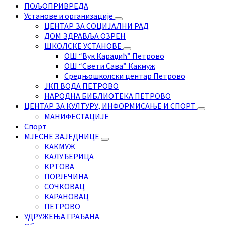
ПОЉОПРИВРЕДА
Установе и организације
ЦЕНТАР ЗА СОЦИЈАЛНИ РАД
ДОМ ЗДРАВЉА ОЗРЕН
ШКОЛСКЕ УСТАНОВЕ
ОШ “Вук Караџић” Петрово
ОШ “Свети Сава” Какмуж
Средњошколски центар Петрово
ЈКП ВОДА ПЕТРОВО
НАРОДНА БИБЛИОТЕКА ПЕТРОВО
ЦЕНТАР ЗА КУЛТУРУ, ИНФОРМИСАЊЕ И СПОРТ
МАНИФЕСТАЦИЈЕ
Спорт
МЈЕСНЕ ЗАЈЕДНИЦЕ
КАКМУЖ
КАЛУЂЕРИЦА
КРТОВА
ПОРЈЕЧИНА
СОЧКОВАЦ
КАРАНОВАЦ
ПЕТРОВО
УДРУЖЕЊА ГРАЂАНА