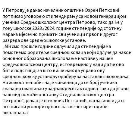
У Петрову је данас начелник општине Озрен Петковић
потписао уговоре о стипендирању са новом генерацијом
ученика Средњошколског центра Петрово, тако да ће у
току школске 2023./2024. године стипендије од стотину
марака мјесечно примати сви ученици првог и другог
разреда ове средњошколске установе.
„Ми смо прошле године одлучили да стипендијама
помогнемо родитеље средњошколаца који одлуче да након
основног образовања школовање наставе у нашем
Средњошколском центру, истовремено у нади да ће ово
бити подстицај за што више њих да управо ову
средњошколску установу одаберу за наставак школовања.
На жалост непобитна је чињеница да се број ученика
значајно смањивао у задњих десетак година тако да је ово
наш вид помоћи опстанку Стедњошколског центра
Петрово“, рекао је начелник Петковић, нагласивши да се
потписани уговори односе на све четири године
школовања.