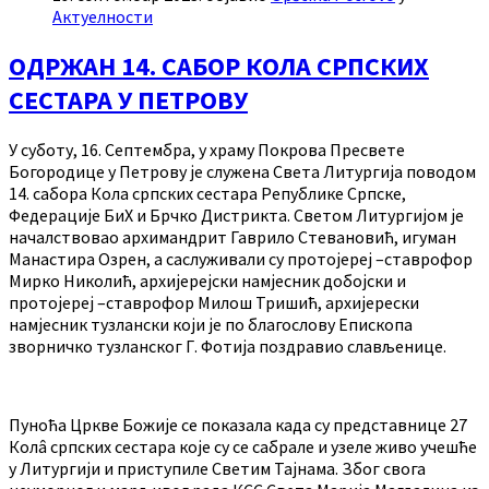
Актуелности
ОДРЖАН 14. САБОР КОЛА СРПСКИХ
СЕСТАРА У ПЕТРОВУ
У суботу, 16. Септембра, у храму Покрова Пресвете
Богородице у Петрову је служена Света Литургија поводом
14. сабора Кола српских сестара Републике Српске,
Федерације БиХ и Брчко Дистрикта. Светом Литургијом је
началствовао архимандрит Гаврило Стевановић, игуман
Манастира Озрен, а саслуживали су протојереј –ставрофор
Мирко Николић, архијерејски намјесник добојски и
протојереј –ставрофор Милош Тришић, архијерески
намјесник тузлански који је по благослову Епископа
зворничко тузланског Г. Фотија поздравио слављенице.
Пуноћа Цркве Божије се показала када су представнице 27
Колâ српских сестара које су се сабрале и узеле живо учешће
у Литургији и приступиле Светим Тајнама. Због свога