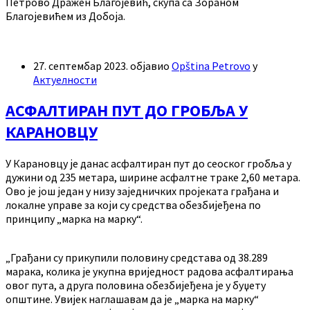
Петрово Дражен Благојевић, скупа са Зораном
Благојевићем из Добоја.
27. септембар 2023.
објавио
Opština Petrovo
у
Актуелности
АСФАЛТИРАН ПУТ ДО ГРОБЉА У
КАРАНОВЦУ
У Карановцу је данас асфалтиран пут до сеоског гробља у
дужини од 235 метара, ширине асфалтне траке 2,60 метара.
Ово је још један у низу заједничких пројеката грађана и
локалне управе за који су средства обезбијеђена по
принципу „марка на марку“.
„Грађани су прикупили половину средстава од 38.289
марака, колика је укупна вриједност радова асфалтирања
овог пута, а друга половина обезбијеђена је у буџету
општине. Увијек наглашавам да је „марка на марку“