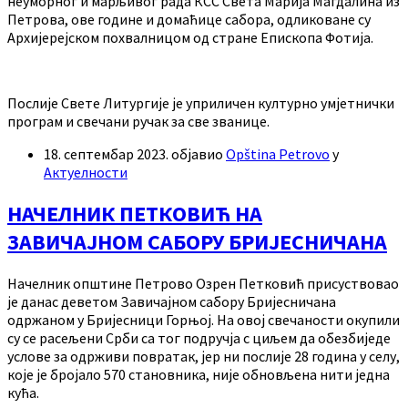
неуморног и марљивог рада КСС Света Марија Магдалина из
Петрова, ове године и домаћице сабора, одликоване су
Архијерејском похвалницом од стране Епископа Фотија.
Послије Свете Литургије је уприличен културно умјетнички
програм и свечани ручак за све званице.
18. септембар 2023.
објавио
Opština Petrovo
у
Актуелности
НАЧЕЛНИК ПЕТКОВИЋ НА
ЗАВИЧАЈНОМ САБОРУ БРИЈЕСНИЧАНА
Начелник општине Петрово Озрен Петковић присуствовао
је данас деветом Завичајном сабору Бријесничана
одржаном у Бријесници Горњој. На овој свечаности окупили
су се расељени Срби са тог подручја с циљем да обезбиједе
услове за одрживи повратак, јер ни послије 28 година у селу,
које је бројало 570 становника, није обновљена нити једна
кућа.