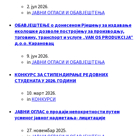
2. јул 2026.
in
ЈАВНИ ОГЛАСИ И ОБАВЈЕШТЕЊА
ОБАВЈЕШТЕЊЕ о донесеном Рјешењу за издавање
еколошке дозволе постројењу за производњу,
трговину, транспорт и услуге „VAN OS PRODUKCIJA“
д.о.о. Карановац
9. јун 2026.
in
ЈАВНИ ОГЛАСИ И ОБАВЈЕШТЕЊА
КОНКУРС ЗА СТИПЕНДИРАЊЕ РЕДОВНИХ
СТУДЕНАТА У 2026. ГОДИНИ
10. март 2026.
in
КОНКУРСИ
ЈАВНИ ОГЛАС о продаји непокретности путем
усменог јавног надметања- лицитације
27. новембар 2025.