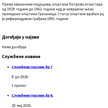
Према званичним подацима, општина Петрово егзистира
од 1929. године до 1962. године кад је извршено њено
припајање општини Грачаница. Статус општине враћен јој
је референдумом грађана 1991. године.
Догађаји у најави
Нема догађаја
Службене новине
Службени гласник бр 7
8. јул 2026.
1 прилог
Службени гласник бр 6.
20. мај 2026.