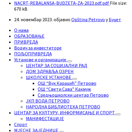
NACRT-REBALANSA-BUDZETA-ZA-2023.pdf.pdf
File size:
670 kB
24. новембар 2023.
објавио
Opština Petrovo
у
Буџет
О нама
ОБРАЗОВАЊЕ
ПРИВРЕДА
Водич за инвеститоре
ПОЉОПРИВРЕДА
Установе и организације
ЦЕНТАР ЗА СОЦИЈАЛНИ РАД
ДОМ ЗДРАВЉА ОЗРЕН
ШКОЛСКЕ УСТАНОВЕ
ОШ “Вук Караџић” Петрово
ОШ “Свети Сава” Какмуж
Средњошколски центар Петрово
ЈКП ВОДА ПЕТРОВО
НАРОДНА БИБЛИОТЕКА ПЕТРОВО
ЦЕНТАР ЗА КУЛТУРУ, ИНФОРМИСАЊЕ И СПОРТ
МАНИФЕСТАЦИЈЕ
Спорт
МЈЕСНЕ ЗАЈЕДНИЦЕ