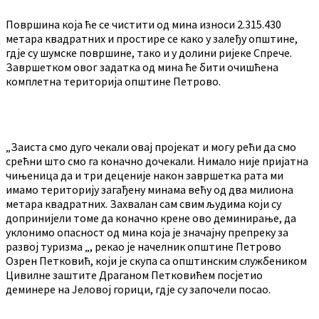
Површина која ће се чистити од мина износи 2.315.430
метара квадратних и простире се како у залеђу општине,
гдје су шумске површине, тако и у долини ријеке Спрече.
Завршетком овог задатка од мина ће бити очишћена
комплетна територија општине Петрово.
„Заиста смо дуго чекали овај пројекат и могу рећи да смо
срећни што смо га коначно дочекали. Нимало није пријатна
чињеница да и три деценије након завршетка рата ми
имамо територију загађену минама већу од два милиона
метара квадратних. Захвалан сам свим људима који су
допринијели томе да коначно крене ово деминирање, да
уклонимо опасност од мина која је значајну препреку за
развој туризма „, рекао је начелник општине Петрово
Озрен Петковић, који је скупа са општинским службеником
Цивилне заштите Драганом Петковићем посјетио
деминере на Јеловој горици, гдје су започели посао.