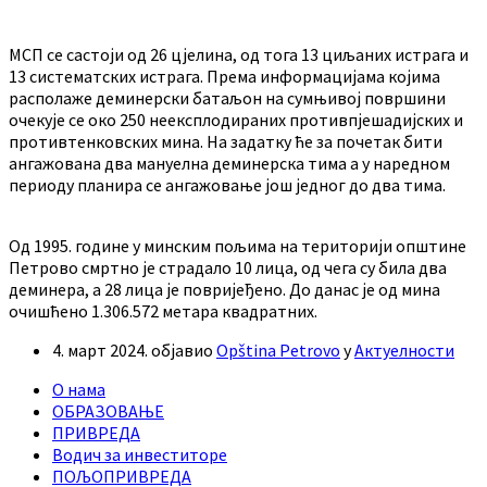
МСП се састоји од 26 цјелина, од тога 13 циљаних истрага и
13 систематских истрага. Према информацијама којима
располаже деминерски батаљон на сумњивој површини
очекује се око 250 неексплодираних противпјешадијских и
противтенковских мина. На задатку ће за почетак бити
ангажована два мануелна деминерска тима а у наредном
периоду планира се ангажовање још једног до два тима.
Од 1995. године у минским пољима на територији општине
Петрово смртно је страдало 10 лица, од чега су била два
деминера, а 28 лица је повријеђено. До данас је од мина
очишћено 1.306.572 метара квадратних.
4. март 2024.
објавио
Opština Petrovo
у
Актуелности
О нама
ОБРАЗОВАЊЕ
ПРИВРЕДА
Водич за инвеститоре
ПОЉОПРИВРЕДА