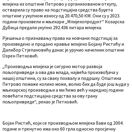
млијека из општине Петрово у организованом откупу,
остварила су право на подстицајна средства буџета
општине у укупном износу од 20.470,50 КМ. Они су у 2023.
години произвели и мљекари „Млијекопродукт“ Козарска
Дубица предали укупно 292.436 литара млијека.
Рјешења о признавању права на новчани подстицај за
произведено и продано кравље млијеко Бојану Ристићу и
Далибор Стјепановићу данас је уручио начелник општине
Озрен Петковић.
„Производња млијека је сигурно мотор развоја
пољопривреде а ова два млада, највећа произвођача у
нашој општини, су за сваку похвалу и подршку. Општина
Петрово помаже колико може, волио бих да буде још људи у
мљекарској производњи а ми ћемо већ у наредној години
повећати подстицајна средства за ову грану
пољопривреде“, рекао је Петковић.
Бојан Ристић, који се производњом млијека бави од 2004.
године и тренутно има око 60 грла односно просјечну