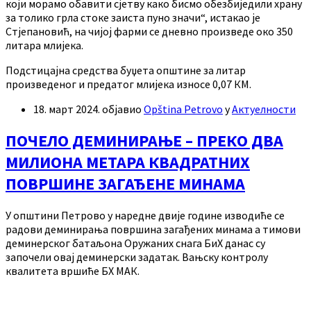
који морамо обавити сјетву како бисмо обезбиједили храну
за толико грла стоке заиста пуно значи“, истакао је
Стјепановић, на чијој фарми се дневно произведе око 350
литара млијека.
Подстицајна средства буџета општине за литар
произведеног и предатог млијека износе 0,07 КМ.
18. март 2024.
објавио
Opština Petrovo
у
Актуелности
ПОЧЕЛО ДЕМИНИРАЊЕ – ПРЕКО ДВА
МИЛИОНА МЕТАРА КВАДРАТНИХ
ПОВРШИНЕ ЗАГАЂЕНЕ МИНАМА
У општини Петрово у наредне двије године изводиће се
радови деминирања површина загађених минама а тимови
деминерског батаљона Оружаних снага БиХ данас су
започели овај деминерски задатак. Вањску контролу
квалитета вршиће БХ МАК.