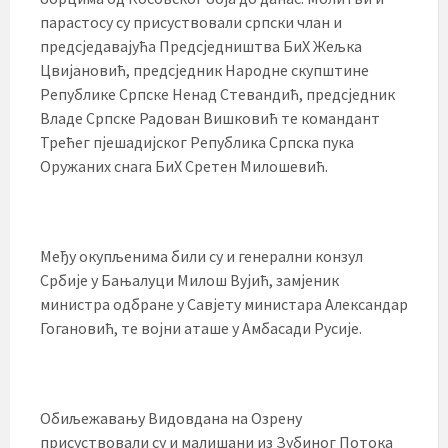
парастосу су присуствовали српски члан и
предсједавајућа Предсједништва БиХ Жељка
Цвијановић, предсједник Народне скупштине
Републике Српске Ненад Стевандић, предсједник
Владе Српске Радован Вишковић те командант
Трећег пјешадијског Република Српска пука
Оружаних снага БиХ Сретен Милошевић.
Међу окупљенима били су и генерални конзул
Србије у Бањалуци Милош Вујић, замјеник
министра одбране у Савјету министара Александар
Гогановић, те војни аташе у Амбасади Русије.
Обиљежавању Видовдана на Озрену
присуствовали су и малишани из Зубиног Потока