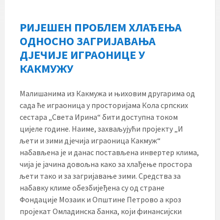
РИЈЕШЕН ПРОБЛЕМ ХЛАЂЕЊА
ОДНОСНО ЗАГРИЈАВАЊА
ДЈЕЧИЈЕ ИГРАОНИЦЕ У
КАКМУЖУ
Малишанима из Какмужа и њиховим другарима од
сада ће играоница у просторијама Кола српских
сестара „Света Ирина“ бити доступна током
цијеле године. Наиме, захваљујући пројекту „И
љети и зими дјечија играоница Какмуж“
набављена је и данас постављена инвертер клима,
чија је јачина довољна како за хлађење простора
љети тако и за загријавање зими. Средства за
набавку климе обезбијеђена су од стране
Фондације Мозаик и Општине Петрово а кроз
пројекат Омладинска банка, који финансијски