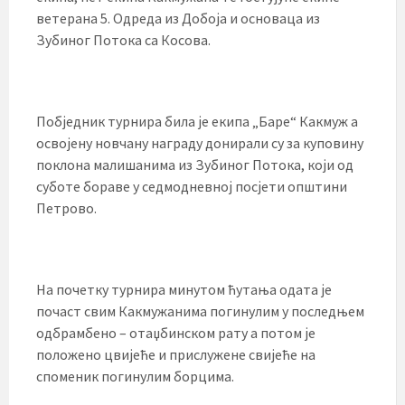
ветерана 5. Одреда из Добоја и основаца из
Зубиног Потока са Косова.
Побједник турнира била је екипа „Баре“ Какмуж а
освојену новчану награду донирали су за куповину
поклона малишанима из Зубиног Потока, који од
суботе бораве у седмодневној посјети општини
Петрово.
На почетку турнира минутом ћутања одата је
почаст свим Какмужанима погинулим у последњем
одбрамбено – отаџбинском рату а потом је
положено цвијеће и прислужене свијеће на
споменик погинулим борцима.