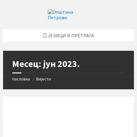
Skip
Skip
Skip
Skip
to
to
to
to
content
left
right
footer
sidebar
sidebar
ЈЕЗИЦИ И ПРЕТРАГА
Месец:
јун 2023.
Насловна
Вијести
/