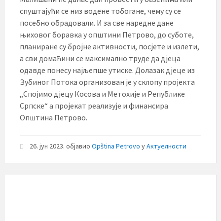
спуштајући се низ водене тобогане, чему су се
посебно обрадовали. И за све наредне дане
њиховог боравка у општини Петрово, до суботе,
планиране су бројне активности, посјете и излети,
а сви домаћини се максимално труде да дјеца
одавде понесу најљепше утиске. Долазак дјеце из
Зубиног Потока организован је у склопу пројекта
„Спојимо дјецу Косова и Метохије и Републике
Српске“ а пројекат реализује и финансира
Општина Петрово.
26. јун 2023.
објавио
Opština Petrovo
у
Актуелности