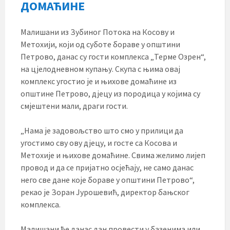
ДОМАЋИНЕ
Малишани из Зубиног Потока на Косову и
Метохији, који од суботе бораве у општини
Петрово, данас су гости комплекса „Терме Озрен“,
на цјелодневном купању. Скупа с њима овај
комплекс угостио је и њихове домаћине из
општине Петрово, дјецу из породица у којима су
смјештени мали, драги гости.
„Нама је задовољство што смо у прилици да
угостимо сву ову дјецу, и госте са Косова и
Метохије и њихове домаћине. Свима желимо лијеп
провод и да се пријатно осјећају, не само данас
него све дане које бораве у општини Петрово“,
рекао је Зоран Јурошевић, директор бањског
комплекса.
Малишани ће данас дан провести у базенима или