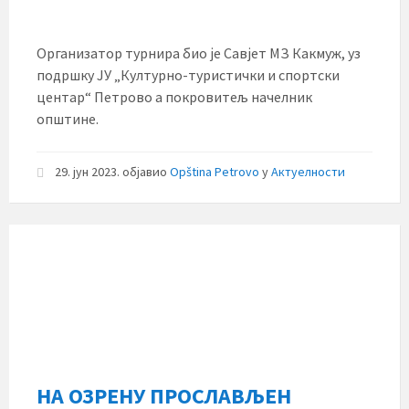
Организатор турнира био је Савјет МЗ Какмуж, уз
подршку ЈУ „Културно-туристички и спортски
центар“ Петрово а покровитељ начелник
општине.
29. јун 2023.
објавио
Opština Petrovo
у
Актуелности
НА ОЗРЕНУ ПРОСЛАВЉЕН