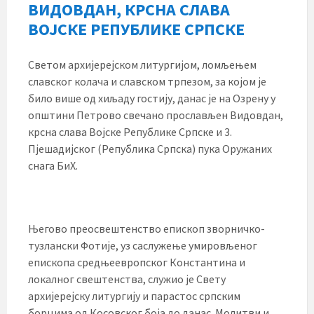
ВИДОВДАН, КРСНА СЛАВА
ВОЈСКЕ РЕПУБЛИКЕ СРПСКЕ
Светом архијерејском литургијом, ломљењем
славског колача и славском трпезом, за којом је
било више од хиљаду гостију, данас је на Озрену у
општини Петрово свечано прослављен Видовдан,
крсна слава Војске Републике Српске и 3.
Пјешадијског (Република Српска) пука Оружаних
снага БиХ.
Његово преосвештенство епископ зворничко-
тузлански Фотије, уз саслужење умировљеног
епископа средњеевропског Константина и
локалног свештенства, служио је Свету
архијерејску литургију и парастос српским
борцима од Косовског боја до данас. Молитви и