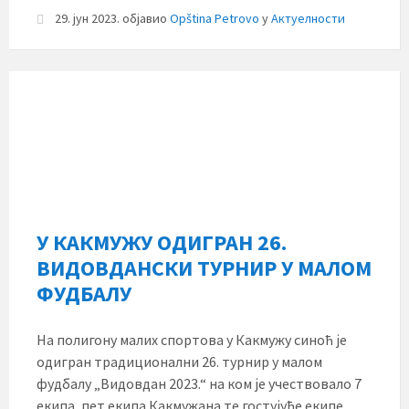
29. јун 2023.
објавио
Opština Petrovo
у
Актуелности
У КАКМУЖУ ОДИГРАН 26.
ВИДОВДАНСКИ ТУРНИР У МАЛОМ
ФУДБАЛУ
На полигону малих спортова у Какмужу синоћ је
одигран традиционални 26. турнир у малом
фудбалу „Видовдан 2023.“ на ком је учествовало 7
екипа, пет екипа Какмужана те гостујуће екипе