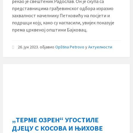
рекао је свештеник Радослав. Он је скупа са
представницима грађевинског одбора изразио
захвалност начелнику Петковићу на посјети и
подршци коју, како су нагласили, увијек показује
према црквеној општини Бајковац.
26. јун 2023.
објавио
Opština Petrovo
у
Актуелности
„ТЕРМЕ ОЗРЕН“ УГОСТИЛЕ
ДЈЕЦУ С КОСОВА И ЊИХОВЕ