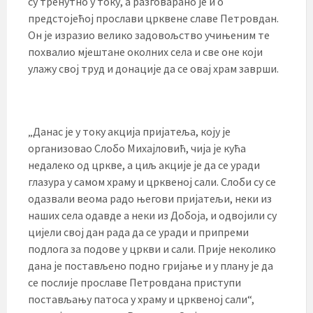
су тренутно у току, а разговарано је и о
предстојећој прослави црквене славе Петровдан.
Он је изразио велико задовољство учињеним те
похвалио мјештане околних села и све оне који
улажу свој труд и донације да се овај храм заврши.
„Данас је у току акција пријатеља, коју је
организовао Слобо Михајловић, чија је кућа
недалеко од цркве, а циљ акције је да се уради
глазура у самом храму и црквеној сали. Слоби су се
одазвали веома радо његови пријатељи, неки из
наших села одавде а неки из Добоја, и одвојили су
цијели свој дан рада да се уради и припреми
подлога за подове у цркви и сали. Прије неколико
дана је постављено подно гријање и у плану је да
се послије прославе Петровдана приступи
постављању патоса у храму и црквеној сали“,