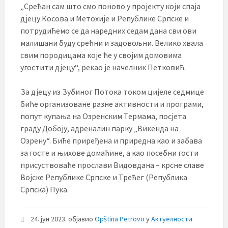
„Срећан сам што смо поново у пројекту који спаја
дјецу Косова и Метохије и Републике Српске и
потрудићемо се да наредних седам дана сви ови
малишани буду срећни и задовољни. Велико хвала
свим породицама које ће у својим домовима
угостити дјецу“, рекао је начелник Петковић.
За дјецу из Зубиног Потока током цијеле седмице
биће организоване разне активности и програми,
попут купања на Озренским Термама, посјета
граду Добоју, адреналин парку „Викенда на
Озрену“. Биће приређена и приредна као и забава
за госте и њихове домаћине, а као посебни гости
присуствоваће прослави Видовдана – крсне славе
Војске Републике Српске и Трећег (Република
Српска) Пука.
24. јун 2023.
објавио
Opština Petrovo
у
Актуелности