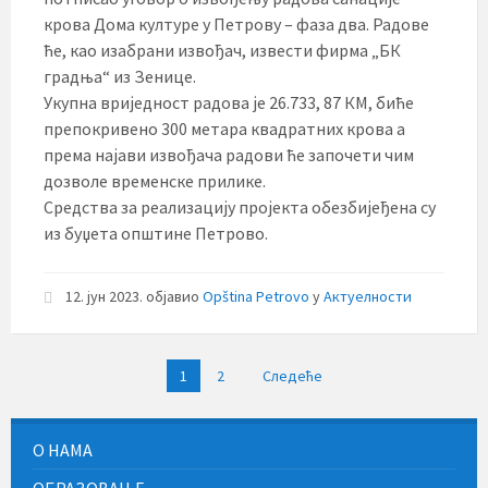
крова Дома културе у Петрову – фаза два. Радове
ће, као изабрани извођач, извести фирма „БК
градња“ из Зенице.
Укупна вриједност радова је 26.733, 87 КМ, биће
препокривено 300 метара квадратних крова а
према најави извођача радови ће започети чим
дозволе временске прилике.
Средства за реализацију пројекта обезбијеђена су
из буџета општине Петрово.
12. јун 2023.
објавио
Opština Petrovo
у
Актуелности
Пагинација
1
2
Следеће
чланака
О НАМА