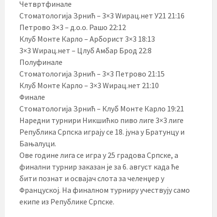
Четвртфинале
Стоматологија Зрнић – 3×3 Wирац.нет У21 21:16
Петрово 3×3 – д.о.о. Рашо 22:12
Клуб Монте Карло – Арборист 3×3 18:13
3×3 Wирац.нет – Цлуб Амбар Брод 22:8
Полуфинале
Стоматологија Зрнић – 3×3 Петрово 21:15
Клуб Монте Карло – 3×3 Wирац.нет 21:10
Финале
Стоматологија Зрнић – Клуб Монте Карло 19:21
Наредни турнири Никшићко пиво лиге 3×3 лиге
Република Српска играју се 18. јуна у Братунцу и
Бањалуци.
Ове године лига се игра у 25 градова Српске, а
финални турнир заказан је за 6. август када ће
бити познат и освајач слота за челенџер у
Француској. На финалном турниру учествују само
екипе из Републике Српске.