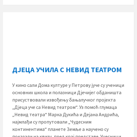
ДЈЕЦА УЧИЛА С НЕВИД ТЕАТРОМ
У кино сали Дома културе у Петрову јуче су ученици
основних школа и полазници Дјечијег обданишта
присуствовали извођењу бањалучког пројекта
„Дјеца уче са Невид театром“. Уз помоћ глумаца
„Невид театра“ Марка Дукића и Дејана Андрића,
најмлађи су пропутовали „Чудесним
континентима“ планете Земље а научено су
показали на квизу, пред крај представе. Учесници