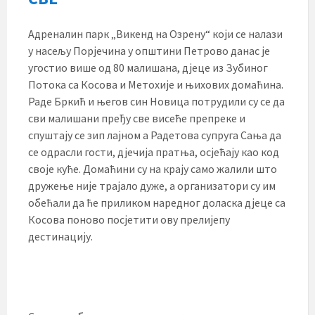
Адреналин парк „Викенд на Озрену“ који се налази
у насељу Порјечина у општини Петрово данас је
угостио више од 80 малишана, дјеце из Зубиног
Потока са Косова и Метохије и њихових домаћина.
Раде Бркић и његов син Новица потрудили су се да
сви малишани пређу све висеће препреке и
спуштају се зип лајном а Радетова супруга Сања да
се одрасли гости, дјечија пратња, осјећају као код
своје куће. Домаћини су на крају само жалили што
дружење није трајало дуже, а организатори су им
обећали да ће приликом наредног доласка дјеце са
Косова поново посјетити ову прелијепу
дестинацију.