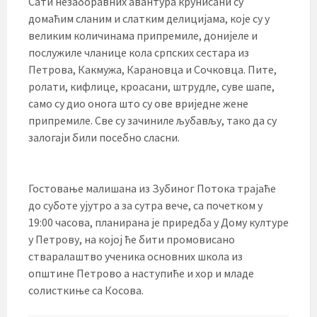
Сати незаборавних авантура крунисани су
домаћим сланим и слатким делицијама, које су у
великим количинама припремиле, донијеле и
послужиле чланице кола српских сестара из
Петрова, Какмужа, Карановца и Сочковца. Пите,
ролати, кифлице, кроасани, штрудле, суве шапе,
само су дио онога што су ове вриједне жене
припремиле. Све су зачиниле љубављу, тако да су
залогаји били посебно сласни.
Гостовање малишана из Зубиног Потока трајаће
до суботе ујутро а за сутра вече, са почетком у
19:00 часова, планирана је приредба у Дому културе
у Петрову, на којој ће бити промовисано
стваралаштво ученика основних школа из
општине Петрово а наступиће и хор и младе
солисткиње са Косова.