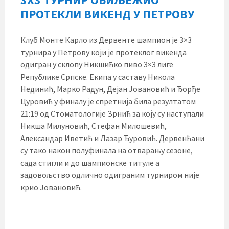
ПРОТЕКЛИ ВИКЕНД У ПЕТРОВУ
Клуб Монте Карло из Дервенте шампион је 3×3
турнира у Петрову који је протеклог викенда
одигран у склопу Никшићко пиво 3×3 лиге
Републике Српске. Екипа у саставу Никола
Нединић, Марко Радун, Дејан Јовановић и Ђорђе
Цуровић у финалу је спретнија била резултатом
21:19 од Стоматологије Зрнић за коју су наступали
Никша Милуновић, Стефан Милошевић,
Александар Иветић и Лазар Ђуровић. Дервенћани
су тако након полуфинала на отварању сезоне,
сада стигли и до шампионске титуле а
задовољство одлично одиграним турниром није
крио Јовановић.