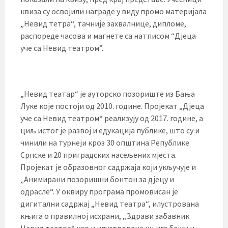
квиза су освојили награде у виду промо материјала
„Невид тетра“, тачније захвалнице, дипломе,
распореде часова и магнете са натписом “Дјеца
уче са Невид театром”.
„Невид театар“ је ауторско позориште из Бања
Луке које постоји од 2010. године. Пројекат „Дјеца
уче са Невид театром“ реализују од 2017. године, а
циљ истог је развој и едукација публике, што су и
чинили на турнеји кроз 30 општина Републике
Српске и 20 приградских насељених мјеста.
Пројекат је образовног садржаја који укључује и
„Анимирани позоришни бонтон за дјецу и
одрасле“. У оквиру програма промовисан је
дигитални садржај „Невид театра“, илустрована
књига о правилној исхрани, „Здрави забавник