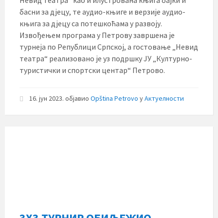
Невид театра“ као и илустрована књига бајки и
басни за дјецу, те аудио-књиге и верзије аудио-
књига за дјецу са потешкоћама у развоју.
Извођењем програма у Петрову завршена је
турнеја по Републици Српској, а гостовање „Невид
театра“ реализовано је уз подршку ЈУ „Културно-
туристички и спортски центар“ Петрово.
16. јун 2023.
објавио
Opština Petrovo
у
Актуелности
3X3 ТУРНИР ОБИЉЕЖИО