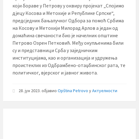
који бораве у Петрову у оквиру пројекат „Спојимо
дјецу Косова и Метохије и Републике Српске“,
предсједник бањалучког Одбора за помоћ Србима
на Косову и Метохији Милорад Арлов а један од
домаћина свечаности био је начелник општине
Петрово Озрен Петковић. Међу окупљенима били
су и представници Срба у заједничким
институцијама, као и организација и удружења
проистеклих из Одбрамбено-отаџбинског рата, те
политичког, вјерског и јавног живота.
28. јун 2023.
објавио
Opština Petrovo
у
Актуелности