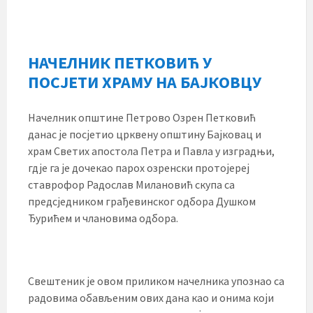
НАЧЕЛНИК ПЕТКОВИЋ У
ПОСЈЕТИ ХРАМУ НА БАЈКОВЦУ
Начелник општине Петрово Озрен Петковић
данас је посјетио црквену општину Бајковац и
храм Светих апостола Петра и Павла у изградњи,
гдје га је дочекао парох озренски протојереј
ставрофор Радослав Милановић скупа са
предсједником грађевинског одбора Душком
Ђурићем и члановима одбора.
Свештеник је овом приликом начелника упознао са
радовима обављеним ових дана као и онима који