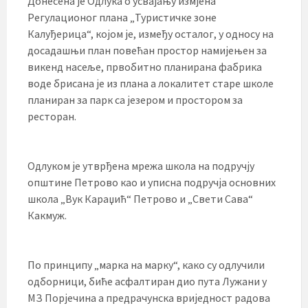
Донесена је Одлука о усвајању измјена
Регулационог плана „Туристичке зоне
Калуђерица“, којом је, између осталог, у односу на
досадашњи план повећан простор намијењен за
викенд насеље, првобитно планирана фабрика
воде брисана је из плана а локалитет старе школе
планиран за парк са језером и простором за
ресторан.
Одлуком је утврђена мрежа школа на подручју
општине Петрово као и уписна подручја основних
школа „Вук Караџић“ Петрово и „Свети Сава“
Какмуж.
По принципу „марка на марку“, како су одлучили
одборници, биће асфалтиран дио пута Лужани у
МЗ Порјечина а предрачунска вриједност радова