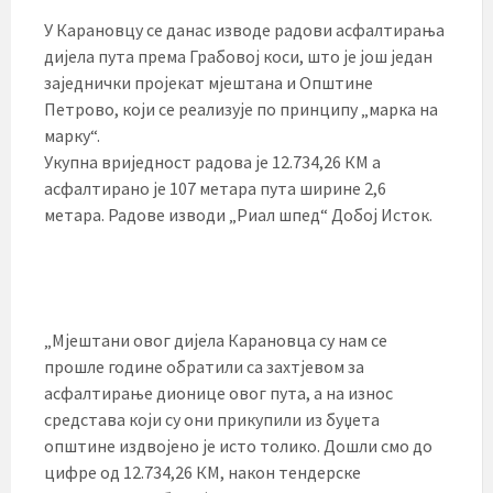
У Карановцу се данас изводе радови асфалтирања
дијела пута према Грабовој коси, што је још један
заједнички пројекат мјештана и Општине
Петрово, који се реализује по принципу „марка на
марку“.
Укупна вриједност радова је 12.734,26 КМ а
асфалтирано је 107 метара пута ширине 2,6
метара. Радове изводи „Риал шпед“ Добој Исток.
„Мјештани овог дијела Карановца су нам се
прошле године обратили са захтјевом за
асфалтирање дионице овог пута, а на износ
средстава који су они прикупили из буџета
општине издвојено је исто толико. Дошли смо до
цифре од 12.734,26 КМ, након тендерске