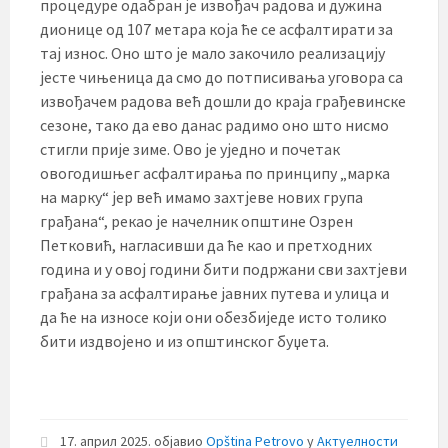
процедуре одабран је извођач радова и дужина
дионице од 107 метара која ће се асфалтирати за
тај износ. Оно што је мало закочило реализацију
јесте чињеница да смо до потписивања уговора са
извођачем радова већ дошли до краја грађевинске
сезоне, тако да ево данас радимо оно што нисмо
стигли прије зиме. Ово је уједно и почетак
овогодишњег асфалтирања по принципу „марка
на марку“ јер већ имамо захтјеве нових група
грађана“, рекао је начелник општине Озрен
Петковић, нагласивши да ће као и претходних
година и у овој години бити подржани сви захтјеви
грађана за асфалтирање јавних путева и улица и
да ће на износе који они обезбиједе исто толико
бити издвојено и из општинског буџета.
17. април 2025.
објавио
Opština Petrovo
у
Актуелности