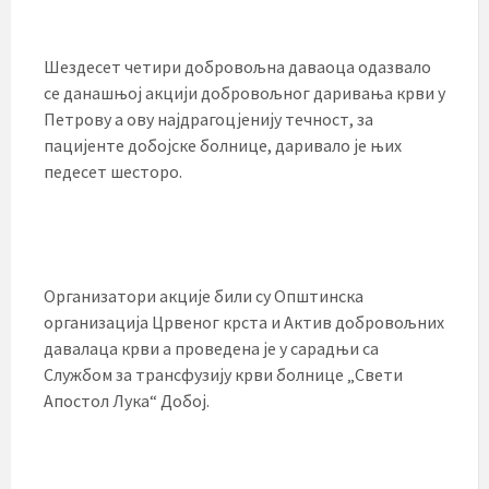
Шездесет четири добровољна даваоца одазвало
се данашњој акцији добровољног даривања крви у
Петрову а ову најдрагоцјенију течност, за
пацијенте добојске болнице, даривало је њих
педесет шесторо.
Организатори акције били су Општинска
организација Црвеног крста и Актив добровољних
давалаца крви а проведена је у сарадњи са
Службом за трансфузију крви болнице „Свети
Апостол Лука“ Добој.