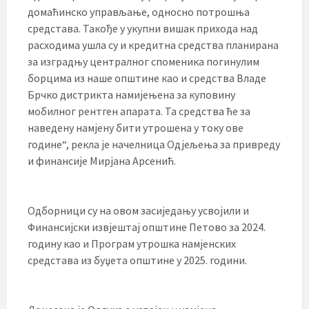
домаћинско управљање, односно потрошња
средстава. Такође у укупни вишак прихода над
расходима ушла су и кредитна средства планирана
за изградњу централног споменика погинулим
борцима из наше општине као и средства Владе
Брчко дистрикта намијењена за куповину
мобилног рентген апарата. Та средства ће за
наведену намјену бити утрошена у току ове
године“, рекла је начелница Одјељења за привреду
и финансије Мирјана Арсенић.
Одборници су на овом засиједању усвојили и
Финансијски извјештај општине Петово за 2024.
годину као и Програм утрошка намјенских
средстава из буџета општине у 2025. години.