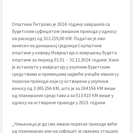
Општина Петрово је 2024. годину завршила са
буџетским суфицитом (вишком прихода у односу
на расходе) од 312.219,00 КМ. Податак је ово
изнесен на данашњој сједници Скупштине
општине у оквиру Извјештаја о извршењу буџета
општине за период 01.01. – 31.12.2024. године. Како
је истакнуто у извјештају у укупним буџетским
средствима и примицима највеће учешће имали су
порески приходи који су остварени у укупном
износу од 3.305.256 КМ, што је за 194.556 КМ више
од планираних средстава а за 513.923 КМ више у
односу на остварене приходе у 2023. години.
„Чињеница је да смо имали пореске приходе веће
од планираних али на суфицит је свакако утицало