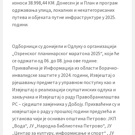
износи 38.998,44 КМ. Донесен је и План и програм
одржавања улица, локалних и некатегорисаних
путева и објеката путне инфраструктуре у 2025.
години.
Одборници су донијели и Одлуку о организацији
„Озренског планинарског маратона 2025“, који ће
се одржати од 06. до 08. јуна ове године.
Прихваћена је Информација из области борачко-
инвалидске заштите у 2024. години, Извјештај о
рјешавању предмета у управном поступку као и
Извјештај о реализацији скупштинских одлука и
закључака и Извјештај о раду Правобранилаштва
РС – сједиште замјеника у Добоју. Прихваћени су и
извјештаји о раду у прошлој години предузећа и
установа чији је оснивач општина Петрово: ЈКП
„Вода“, ЈУ „Народна библиотека Петрово“, ЈУ
„Центар за културу, информисање и спорт“ , ЈУ