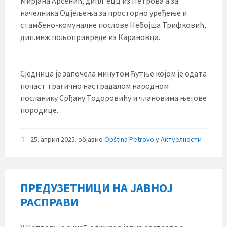
Мирјана Арсенић, дипл. ецц из Петрова а за
начелника Одјељења за просторно уређење и
стамбено-комуналне послове Небојша Трифковић,
дип.инж.пољопривреде из Карановца.
Сједница је започела минутом ћутње којом је одата
почаст трагично настрадалом народном
посланику Срђану Тодоровићу и члановима његове
породице.
25. април 2025.
објавио
Opština Petrovo
у
Актуелности
ПРЕДУЗЕТНИЦИ НА ЈАВНОЈ
РАСПРАВИ