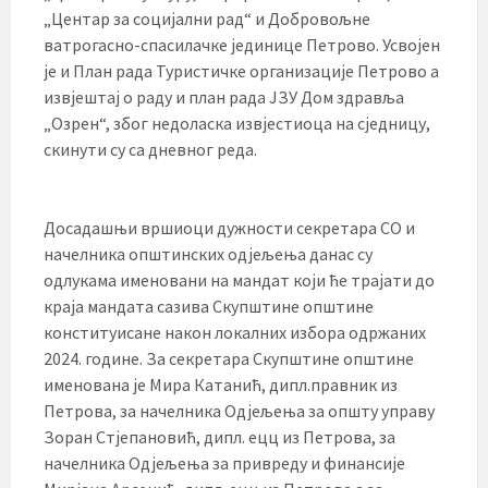
„Центар за социјални рад“ и Добровољне
ватрогасно-спасилачке јединице Петрово. Усвојен
је и План рада Туристичке организације Петрово а
извјештај о раду и план рада ЈЗУ Дом здравља
„Озрен“, због недоласка извјестиоца на сједницу,
скинути су са дневног реда.
Досадашњи вршиоци дужности секретара СО и
начелника општинских одјељења данас су
одлукама именовани на мандат који ће трајати до
краја мандата сазива Скупштине општине
конституисане након локалних избора одржаних
2024. године. За секретара Скупштине општине
именована је Мира Катанић, дипл.правник из
Петрова, за начелника Одјељења за општу управу
Зоран Стјепановић, дипл. ецц из Петрова, за
начелника Одјељења за привреду и финансије