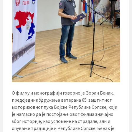
О филму и монографији говорио је Зоран Бенак,
предсједник Удружења ветерана 65. заштитног
моторизовног пука Војске Републике Српске, који
је нагласио да је постојање овог филма значајно
због историје, као успомене на страдале, али и
очување традиције и Републике Српске. Бенак је