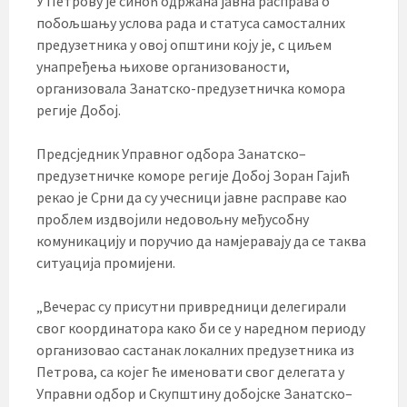
У Петрову је синоћ одржана јавна расправа о
побољшању услова рада и статуса самосталних
предузетника у овој општини коју је, с циљем
унапређења њихове организованости,
организовала Занатско-предузетничка комора
регије Добој.
Предсједник Управног одбора Занатско–
предузетничке коморе регије Добој Зоран Гајић
рекао је Срни да су учесници јавне расправе као
проблем издвојили недовољну међусобну
комуникацију и поручио да намјеравају да се таква
ситуација промијени.
„Вечерас су присутни привредници делегирали
свог координатора како би се у наредном периоду
организовао састанак локалних предузетника из
Петрова, са којег ће именовати свог делегата у
Управни одбор и Скупштину добојске Занатско–