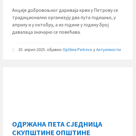
Акције добровољног дариваја крви у Петрову се
традиционално организују два пута годишње, у
априлу и у октобру, а из године у годину број
давалаца значајно се повећава.
25. април 2025.
објавио
Opština Petrovo
у
Актуелности
ОДРЖАНА ПЕТА СЈЕДНИЦА
СКУПШТИНЕ ОПШТИНЕ