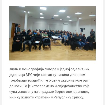
Филм и монографија говоре о једној од елитних
јединица ВРС чији састав су чинили углавном
голобради младићи, те о свим ужасима које рат
доноси. То је истовремено и свједочанство које
чува успомену на страдале борце ове јединице,
чији су животи уграђени у Републику Српску.