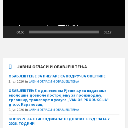
00:00
05:17
ЈАВНИ ОГЛАСИ И ОБАВЈЕШТЕЊА
ОБАВЈЕШТЕЊЕ ЗА ПЧЕЛАРЕ СА ПОДРУЧЈА ОПШТИНЕ
2. јул 2026.
in
ЈАВНИ ОГЛАСИ И ОБАВЈЕШТЕЊА
ОБАВЈЕШТЕЊЕ о донесеном Рјешењу за издавање
еколошке дозволе постројењу за производњу,
трговину, транспорт и услуге „VAN OS PRODUKCIJA“
д.о.о. Карановац
9. јун 2026.
in
ЈАВНИ ОГЛАСИ И ОБАВЈЕШТЕЊА
КОНКУРС ЗА СТИПЕНДИРАЊЕ РЕДОВНИХ СТУДЕНАТА У
2026. ГОДИНИ