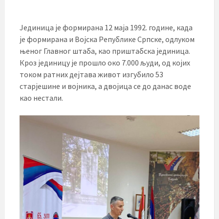
Јединица је формирана 12 маја 1992. године, када
је формирана и Војска Републике Српске, одлуком
њеног Главног штаба, као приштабска јединица.
Кроз јединицу је прошло око 7.000 људи, од којих
током ратних дејтава живот изгубило 53
старјешине и војника, а двојица се до данас воде
као нестали.