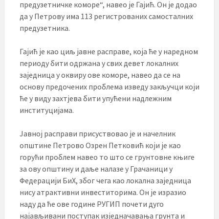
предузетничке коморе“, навео је Гајић. Он је додао
да у Петрову има 113 регистрованих самосталних
предузетника.
Гајић је као циљ јавне расправе, која ће у наредном
периоду бити одржана у свих девет локалних
заједница у оквиру ове коморе, навео да се на
основу предочених проблема изведу закључци који
ће у виду захтјева бити упућени надлежним
институцијама.
Јавној расправи присуствовао је и начелник
општине Петрово Озрен Петковић који је као
горући проблем навео то што се грунтовне књиге
за ову општину и даље налазе у Грачаници у
Федерацији БиХ, због чега као локална заједница
нису атрактивни инвеститорима. Он је изразио
наду да ће ове године РУГИП почети дуго
најављивани поступак изједначавања грунта и