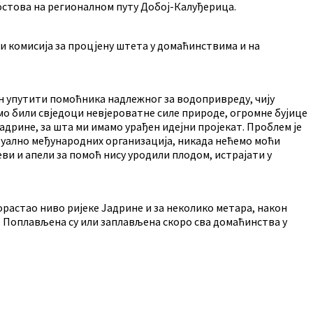
остова на регионалном путу Добој-Калуђерица.
и комисија за процјену штета у домаћинствима и на
н упутити помоћника надлежног за водопривреду, чију
 смо били свједоци невјероватне силе природе, огромне бујице
Јадрине, за шта ми имамо урађен идејни пројекат. Проблем је
нтуално међународних организација, никада нећемо моћи
ви и апели за помоћ нису уродили плодом, истрајати у
порастао ниво ријеке Јадрине и за неколико метара, након
чу. Поплављена су или заплављена скоро сва домаћинства у