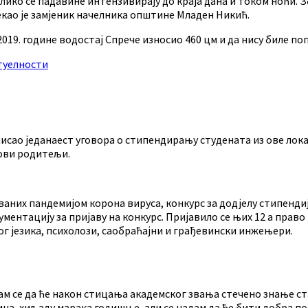
олико се падавине интензивирају до краја дана и током ноћи.
екао је замјеник начелника општине Младен Никић.
2019. године водостај Спрече износио 460 цм и да нису биле 
туелности
сао једанаест уговора о стипендирању студената из ове локал
хови родитељи.
аних пандемијом корона вируса, конкурс за додјелу стипендија
ентацију за пријаву на конкурс. Пријавило се њих 12 а право 
ог језика, психолози, саобраћајни и грађевински инжењери.
м се да ће након стицања академског звања стечено знање ста
мна, хиљаду марака годишње, али се надам да ће бити добра п