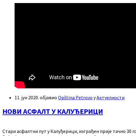
11. јун 2020.
објавио
Opština Petrovo
у
Актуелности
НОВИ АСФАЛТ У КАЛУЂЕРИЦИ
Стари асфалтни пут у Калуђерици, изграђен прије тачно 30 г