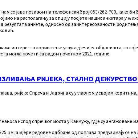
 нам се јаве позивом на телефонски број 053/262-700, како би
имо на располагању за опцију посјете наших анкетара у њихо
. Од резултата анкете, односно од заинтересованости родитељ
ковић.
же интерес за кориштење услуга дјечијег обданишта, за које 
ста могла почети са радом почетком 2021. године
 ИЗЛИВАЊА РИЈЕКА, СТАЛНО ДЕЖУРСТВ
оплава, ријеке Спреча и Јадрина су углавном у својим коритим
наноса испод спречког моста у Какмужу, гдје су ангажоване м
325 цм, а мјере редовне одбране од поплава предузимају се на 