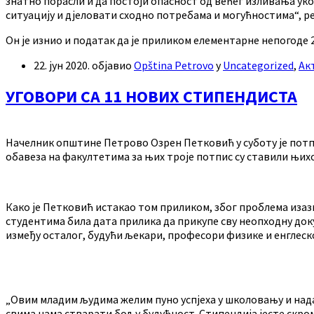
знатно порасли и да постоји опасност од већег изливања ук
ситуацију и дјеловати сходно потребама и могућностима“, р
Он је изнио и податак да је приликом елементарне непогоде 
22. јун 2020.
објавио
Opština Petrovo
у
Uncategorized
,
Ак
УГОВОРИ СА 11 НОВИХ СТИПЕНДИСТА
Начелник општине Петрово Озрен Петковић у суботу је потпи
обавеза на факултетима за њих троје потпис су ставили њи
Како је Петковић истакао том приликом, због проблема изазв
студентима била дата прилика да прикупе сву неопходну докум
између осталог, будући љекари, професори физике и енглеск
„Овим младим људима желим пуно успјеха у школовању и нада
свима нама стварати бољу будућност. Стипендија јесте скро