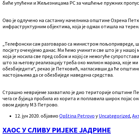
биће упућени и Жељезницама РС за чишћење пружних пропуст
Ово је одлучено на састанку начелника општине Озрена Петк
инфраструктурним објектима, која је одмах отишла на терен
„Телефонски сам разговарао са министром пољопривреде, шум
посјету очекујемо данас. Ми ћемо учинити све што је у нашој
која је носила све пред собом и којој се немогуће супротста
што за његову реализацију треба око милион марака, које м
обезбиједити“, рекао је Петковић, нагласивши да ће општин
настојањима да се обезбиједе наведена средства.
Страшно невријеме захватило је дио територије општине Петр
чега се бујица пробила из корита и поплавила широк појас о
овом дијелу МЗ Петрово.
12. јун 2020.
објавио
Opština Petrovo
у
Uncategorized
,
Ак
ХАОС У СЛИВУ РИЈЕКЕ ЈАДРИНЕ