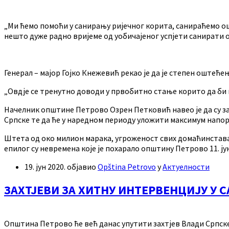
„Ми ћемо помоћи у санирању ријечног корита, санираћемо ош
нешто дуже радно вријеме од уобичајеног успјети санирати он
Генерал – мајор Гојко Кнежевић рекао је да је степен оштеће
„Овдје се тренутно доводи у првобитно стање корито да би 
Начелник општине Петрово Озрен Петковић навео је да су за
Српске те да ће у наредном периоду уложити максимум напора
Штета од око милион марака, угроженост свих домаћинстава
епилог су невремена које је похарало општину Петрово 11. ју
19. јун 2020.
објавио
Opština Petrovo
у
Актуелности
ЗАХТЈЕВИ ЗА ХИТНУ ИНТЕРВЕНЦИЈУ У
Општина Петрово ће већ данас упутити захтјев Влади Српск