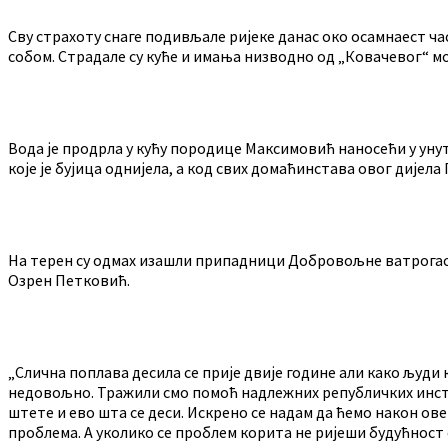
Сву страхоту снаге подивљале ријеке данас око осамнаест час
собом. Страдале су куће и имања низводно од „Ковачевог“ мо
Вода је продрла у кућу породице Максимовић наносећи у ун
које је бујица однијела, а код свих домаћинстава овог дијел
На терен су одмах изашли припадници Добровољне ватрогасн
Озрен Петковић.
„Слична поплава десила се прије двије године али како људи 
недовољно. Тражили смо помоћ надлежних републичких инстит
штете и ево шта се деси. Искрено се надам да ћемо након о
проблема. А уколико се проблем корита не ријеши будућност с