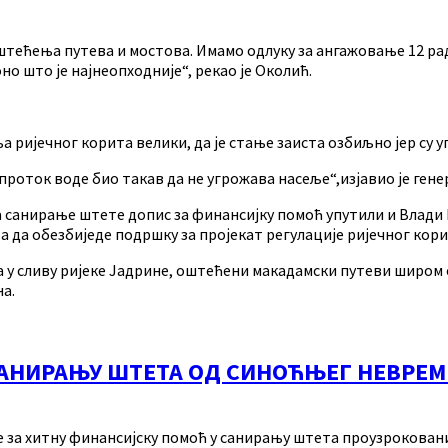
тећења путева и мостова. Имамо одлуку за ангажовање 12 радн
о што је најнеопходније“, рекао је Околић.
ња ријечног корита велики, да је стање заиста озбиљно јер су 
проток воде био такав да не угрожава насеље“,изјавио је ген
 санирање штете допис за финансијку помоћ упутили и Влади 
 да обезбиједе подршку за пројекат регулације ријечног кори
 у сливу ријеке Јадрине, оштећени макадамски путеви широм 
на.
 САНИРАЊУ ШТЕТА ОД СИНОЋЊЕГ НЕВРЕ
е за хитну финансијску помоћ у санирању штета проузрокован