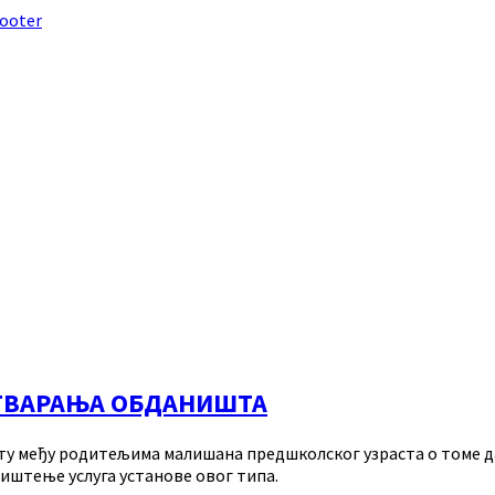
footer
ОТВАРАЊА ОБДАНИШТА
кету међу родитељима малишана предшколског узраста о томе д
иштење услуга установе овог типа.