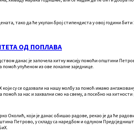
ната, тако да ће укупан број стипендиста у овој години бити 
ШТЕТА ОД ПОПЛАВА
твом данас је започела хитну мисију помоћи општини Петрово 
у за помоћ упућеном из ове локалне заједнице.
који су се одазвали на нашу молбу за помоћ имамо ангажовану
помоћ за нас и захвални смо на свему, а посебно на хитности
 Околић, који је данас обишао радове, рекао је да ће радови
пштина Петрово, у складу са наредбом и одлуком Предсједништ
БиХ.