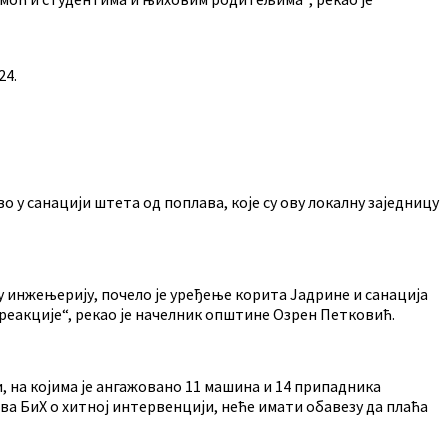
24.
у санацији штета од поплава, које су ову локалну заједницу
 инжењерију, почело је уређење корита Јадрине и санација
 реакције“, рекао је начелник општине Озрен Петковић.
, на којима је ангажовано 11 машина и 14 припадника
ва БиХ о хитној интервенцији, неће имати обавезу да плаћа