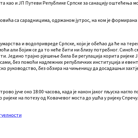
а као и ЈП Путеви Републике Српске за санацију оштећења м
овића са сарадницима, одржаном јутрос, на ком је формирана 
.
арства и водопривреде Српске, који је обећао да ће на тере
 моћи али бојим се да то неће бити ни близу потребног. Синоћ
вити. Једино трајно рјешење била би регулација корита ријеке 
и сами, без помоћи надлежних републичких институција и еве
ско руководство, без обзира на чињеницу да досадашњи захтје
ово јуче око 18:00 часова, када је након јаког пљуска нагло 
ко ријеке на потезу од Ковачевог моста до ушћа у ријеку Спре
туелности