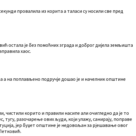
 секунди провалила из корита а таласи су носили све пред
ић остала је без помоћних зграда и доброг дијела земљишта
аправила хаос.
а а на поплављено подручје дошао је и начелник општине
ли, чистили корито и правили насипе али очигледно да је то
 тугу, разочарење ових људи, који улажу, санирају, поправе
туција, јер буџет општине је недовољан за рјешавање овог
 Петковић.