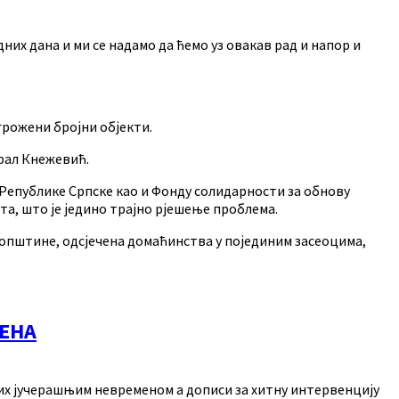
их дана и ми се надамо да ћемо уз овакав рад и напор и
угрожени бројни објекти.
ерал Кнежевић.
Републике Српске као и Фонду солидарности за обнову
та, што је једино трајно рјешење проблема.
општине, одсјечена домаћинства у појединим засеоцима,
МЕНА
их јучерашњим невременом а дописи за хитну интервенцију