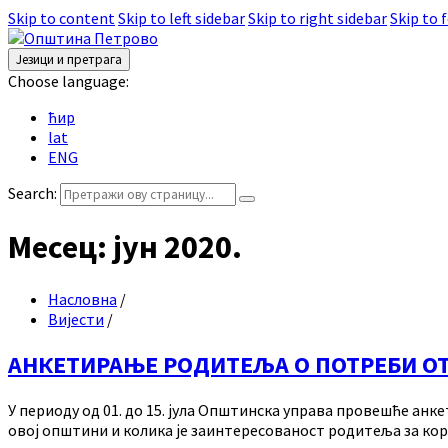
Skip to content
Skip to left sidebar
Skip to right sidebar
Skip to 
Језици и претрага
Choose language:
ћир
lat
ENG
Search:
Месец:
јун 2020.
Насловна
/
Вијести
/
АНКЕТИРАЊЕ РОДИТЕЉА О ПОТРЕБИ 
У периоду од 01. до 15. јула Општинска управа провешће ан
овој општини и колика је заинтересованост родитеља за кор