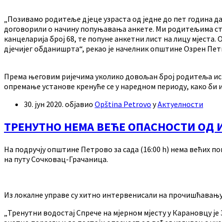
„Позивамо родитеље дјеце узраста од једне до пет година да
договорили о начину попуњавања анкете. Ми родитељима стој
канцеларија број 68, те попуне анкетни лист на лицу мјеста
дјечијег обданишрта“, рекао је начелник општине Озрен Пет
Према његовим ријечима уколико довољан број родитеља иска
опремање установе кренуће се у наредном периоду, како би и
30. јун 2020.
објавио
Opština Petrovo
у
Актуелности
ТРЕНУТНО НЕМА ВЕЋЕ ОПАСНОСТИ ОД
На подручју општине Петрово за сада (16:00 h) нема већих п
на путу Сочковац-Грачаница.
Из локалне управе су хитно интервенисали на прочишћавању 
„Тренутни водостај Спрече на мјерном мјесту у Карановцу је 