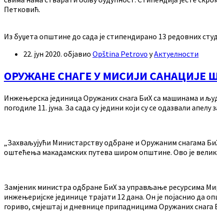
Петковић.
Из буџета општине до сада је стипендирано 13 редовних студе
22. јун 2020.
објавио
Opština Petrovo
у
Актуелности
ОРУЖАНЕ СНАГЕ У МИСИЈИ САНАЦИЈЕ 
Инжењерска јединица Оружаних снага БиХ са машинама и људс
погодиле 11. јуна. За сада су једини који су се одазвали апел
„Захваљујући Министарству одбране и Оружаним снагама БиХ 
оштећења макадамских путева широм општине. Ово је велика 
Замјеник министра одбране БиХ за управљање ресурсима Мирко
инжењеријске јединице трајати 12 дана. Он је појаснио да о
гориво, смјештај и дневнице припадницима Оружаних снага 