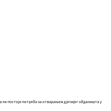
а ли постоји потреба за отварањем дјечијег обданишта у