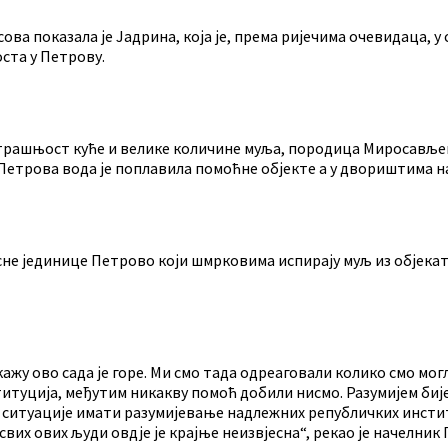
ова показала је Јадрина, која је, према ријечима очевидаца, у
ста у Петрову.
утрашњост куће и велике количине муља, породица Миросављев
а Петрова вода је поплавила помоћне објекте а у двориштима н
е јединице Петрово који шмрковима испирају муљ из објекат
кажу ово сада је горе. Ми смо тада одреаговали колико смо мог
уција, међутим никакву помоћ добили нисмо. Разумијем бијес,
ве ситуације имати разумијевање надлежних републичких инсти
вих ових људи овдје је крајње неизвјесна“, рекао је начелник