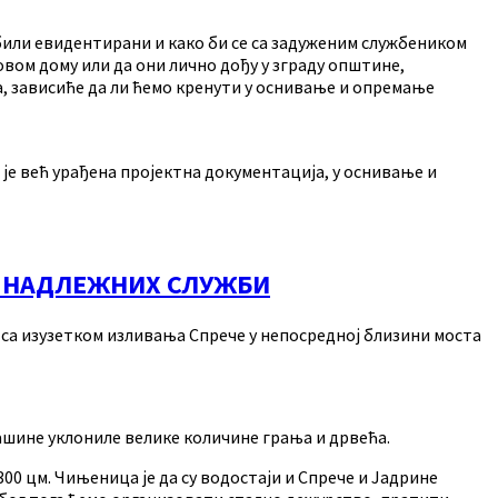
 били евидентирани и како би се са задуженим службеником
вом дому или да они лично дођу у зграду општине,
а, зависиће да ли ћемо кренути у оснивање и опремање
је већ урађена пројектна документација, у оснивање и
О НАДЛЕЖНИХ СЛУЖБИ
а, са изузетком изливања Спрече у непосредној близини моста
ашине уклониле велике количине грања и дрвећа.
300 цм. Чињеница је да су водостаји и Спрече и Јадрине