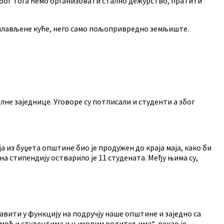
 Због тога ћемо организовати стално дежурство, пратити
поплављене куће, него само пољопривредно земљиште.
не заједнице. Уговоре су потписали и студенти а због
 из буџета општине био је продужен до краја маја, како би
на стипендију остварило је 11 студената. Међу њима су,
вити у функцију на подручју наше општине и заједно са
омоћ и студентима и њиховим родитељима“, рекао је