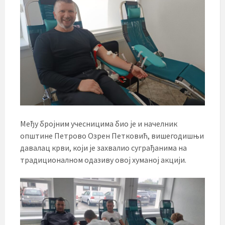
Међу бројним учесницима био је и начелник
општине Петрово Озрен Петковић, вишегодишњи
давалац крви, који је захвалио суграђанима на
традиционалном одазиву овој хуманој акцији.