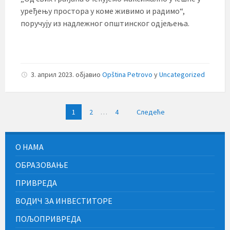
уређењу простора у коме живимо и радимо“,
поручују из надлежног општинског одјељења.
3. април 2023.
објавио
Opština Petrovo
у
Uncategorized
Пагинација
1
2
…
4
Следеће
чланака
О НАМА
ОБРАЗОВАЊЕ
ПРИВРЕДА
ВОДИЧ ЗА ИНВЕСТИТОРЕ
ПОЉОПРИВРЕДА