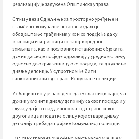
реализацију је задужена Општинска управа.
С тим у вези Одјељење за просторно уређење и
стамбено-комуналне послове издало је
обавјештење грађанима у ком се подсјећа да су
власници и корисници пољопривредног
земљишта, као и пословних и стамбених објеката,
дужни да своје посједе одржавају у уредном стању,
односно да окрче живицу око посједа, те да уклоне
дивље депоније. У супротном ће бити
санкционисани од стране Комуналне полиције.
У обавјештењу је наведено да су власници парцела
дужни уклонити дивљу депонију са свог посједа и у
случају да је отпад депонован од стране неког
другог лица а податке о лицу које ствара дивљу
депонију треба да пријаве Комуналној полицији.
„Од свих грађана очекујемо максимално учешће у