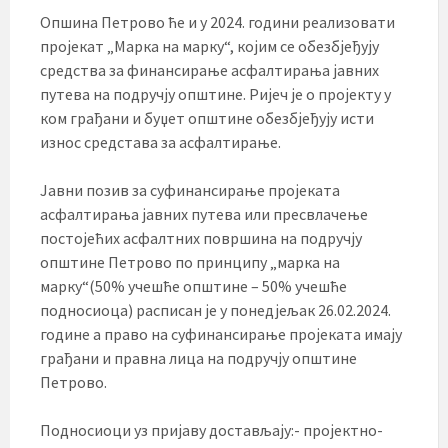
Опшина Петрово ће и у 2024. години реализовати
пројекат „Марка на марку“, којим се обезбјеђују
средства за финансирање асфалтирања јавних
путева на подручју општине. Ријеч је о пројекту у
ком грађани и буџет општине обезбјеђују исти
износ средстава за асфалтирање.
Јавни позив за суфинансирање пројеката
асфалтирања јавних путева или пресвлачење
постојећих асфалтних површина на подручју
општине Петрово по принципу „марка на
марку“(50% учешће општине – 50% учешће
подносиоца) расписан је у понедјељак 26.02.2024.
године а право на суфинансирање пројеката имају
грађани и правна лица на подручју општине
Петрово.
Подносиоци уз пријаву достављају:- пројектно-