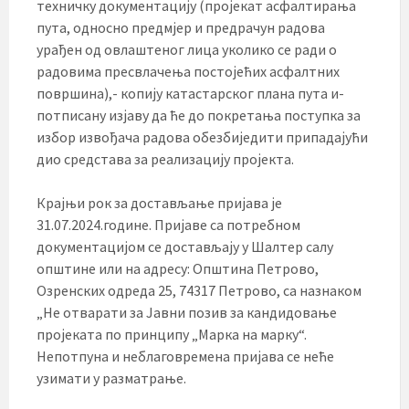
техничку документацију (пројекат асфалтирања
пута, односно предмјер и предрачун радова
урађен од овлаштеног лица уколико се ради о
радовима пресвлачења постојећих асфалтних
површина),- копију катастарског плана пута и-
потписану изјаву да ће до покретања поступка за
избор извођача радова обезбиједити припадајући
дио средстава за реализацију пројекта.
Крајњи рок за достављање пријава је
31.07.2024.године. Пријаве са потребном
документацијом се достављају у Шалтер салу
општине или на адресу: Општина Петрово,
Озренских одреда 25, 74317 Петрово, са назнаком
„Не отварати за Јавни позив за кандидовање
пројеката по принципу „Марка на марку“.
Непотпуна и неблаговремена пријава се неће
узимати у разматрање.