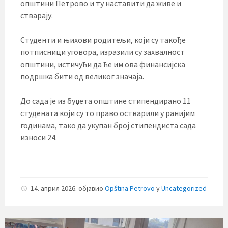
општини Петрово и ту наставити да живе и
стварају.
Студенти и њихови родитељи, који су такође
потписници уговора, изразили су захвалност
општини, истичући да ће им ова финансијска
подршка бити од великог значаја.
До сада је из буџета општине стипендирано 11
студената који су то право остварили у ранијим
годинама, тако да укупан број стипендиста сада
износи 24.
14. април 2026.
објавио
Opština Petrovo
у
Uncategorized