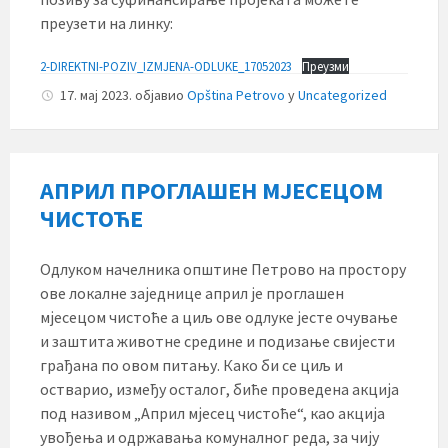
преузети на линку:
2-DIREKTNI-POZIV_IZMJENA-ODLUKE_17052023
Преузми
17. мај 2023.
објавио
Opština Petrovo
у
Uncategorized
АПРИЛ ПРОГЛАШЕН МЈЕСЕЦОМ
ЧИСТОЋЕ
Одлуком начелника општине Петрово на простору
ове локалне заједнице април је проглашен
мјесецом чистоће а циљ ове одлуке јесте очување
и заштита животне средине и подизање свијести
грађана по овом питању. Како би се циљ и
остварио, између осталог, биће проведена акција
под називом „Април мјесец чистоће“, као акција
увођења и одржавања комуналног реда, за чију