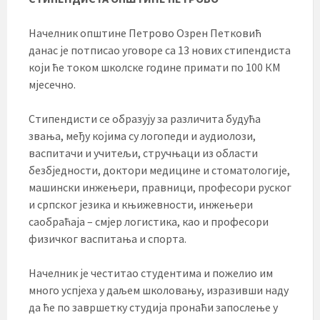
Начелник општине Петрово Озрен Петковић
данас је потписао уговоре са 13 нових стипендиста
који ће током школске године примати по 100 КМ
мјесечно.
Стипендисти се образују за различита будућа
звања, међу којима су логопеди и аудиолози,
васпитачи и учитељи, стручњаци из области
безбједности, доктори медицине и стоматологије,
машински инжењери, правници, професори руског
и српског језика и књижевности, инжењери
саобраћаја – смјер логистика, као и професори
физичког васпитања и спорта.
Начелник је честитао студентима и пожелио им
много успјеха у даљем школовању, изразивши наду
да ће по завршетку студија пронаћи запослење у