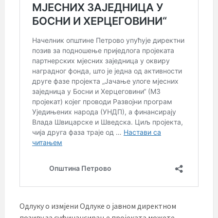
Одлуку о измјени Одлуке о јавном директном
позиву за суфинансирање пројеката можете