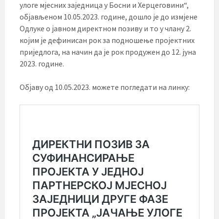
улоге мјесних заједница у Босни и Херцеговини“,
објављеном 10.05.2023. године, дошло је до измјене
Одлуке о јавном директном позиву и то у члану 2.
којим је дефинисан рок за подношење пројектних
приједлога, на начин да је рок продужен до 12. јуна
2023. године.
Објаву од 10.05.2023. можете погледати на линку: