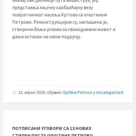
представља кључну саобраћајну везу
повратничког насеља Кртова са општином
Петрово. Реконструкцијом су, наглашено је,
створени бољи услови за свакодневни живот и
даљи останак на овом подручју.
22. април 2026.
објавио
Opština Petrovo
у
Uncategorized
ПОТПИСАНИ УГОВОРИ СА 13 НОВИХ
СТИПЕНДИСТА ОПШТИНЕ ПЕТРОВО