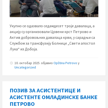
Укупно се одазвало седамдесет троје давалаца, а
акцију су организовали Црвени крст Петрово и
Актив добровољних давалаца крви, у сарадњи са
Службом за трансфузију Болнице „Свети апостол
Лука“ из Добоја.
10. октобар 2025.
објавио
Opština Petrovo
у
Uncategorized
ПОЗИВ ЗА АСИСТЕНТИЦЕ И
АСИСТЕНТЕ ОМЛАДИНСКЕ БАНКЕ
ПЕТРОВО