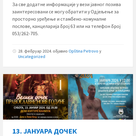
За све додатне информације у вези јавног позива
заинтересовани се могу обратити у Одјељење за
просторно уређење и стамбено-комуналне
послове, канцеларија број 63 или на телефон број
053/262-705.
28. фебруар 2024.
објавио
Opština Petrovo
у
Uncategorized
13. ЈАНУАРА ДОЧЕК