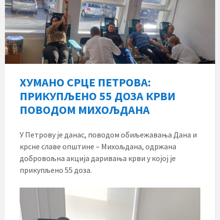
ХУМАНО СРЦЕ ПЕТРОВА:
ПРИКУПЉЕНО 55 ДОЗА КРВИ
ПОВОДОМ МИХОЉДАНА
У Петрову је данас, поводом обиљежавања Дана и
крсне славе општине – Михољдана, одржана
добровољна акција даривања крви у којој је
прикупљено 55 доза.