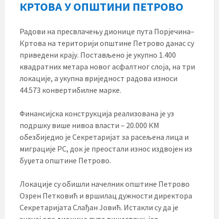
КРТОВА У ОПШТИНИ ПЕТРОВО
Радови на пресвлачењу дионице пута Порјечина–
Кртова на територији општине Петрово данас су
приведени крају. Постављено је укупно 1.400
квадратних метара новог асфалтног слоја, на три
локације, а укупна вриједност радова износи
44.573 конвертибилне марке.
Финансијска конструкција реализована је уз
подршку више нивоа власти – 20.000 КМ
обезбиједио је Секретаријат за расељена лица и
миграције РС, док је преостали износ издвојен из
буџета општине Петрово.
Локације су обишли начелник општине Петрово
Озрен Петковић и вршилац дужности директора
Секретаријата Слађан Јовић. Истакли су да је
значај ове дионице пута вишеструк, јер