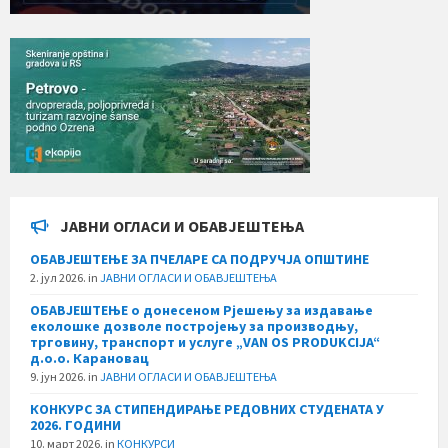
ЈАВНИ ОГЛАСИ И ОБАВЈЕШТЕЊА
ОБАВЈЕШТЕЊЕ ЗА ПЧЕЛАРЕ СА ПОДРУЧЈА ОПШТИНЕ
2. јул 2026.
in
ЈАВНИ ОГЛАСИ И ОБАВЈЕШТЕЊА
ОБАВЈЕШТЕЊЕ о донесеном Рјешењу за издавање
еколошке дозволе постројењу за производњу,
трговину, транспорт и услуге „VAN OS PRODUKCIJA“
д.о.о. Карановац
9. јун 2026.
in
ЈАВНИ ОГЛАСИ И ОБАВЈЕШТЕЊА
КОНКУРС ЗА СТИПЕНДИРАЊЕ РЕДОВНИХ СТУДЕНАТА У
2026. ГОДИНИ
10. март 2026.
in
КОНКУРСИ