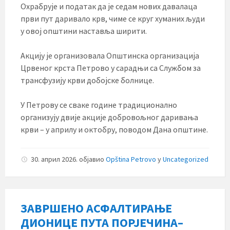
Охрабрује и податак да је седам нових давалаца
први пут даривало крв, чиме се круг хуманих људи
у овој општини наставља ширити.
Акцију је организовала Општинска организација
Црвеног крста Петрово у сарадњи са Службом за
трансфузију крви добојске болнице.
У Петрову се сваке године традиционално
организују двије акције добровољног даривања
крви – у априлу и октобру, поводом Дана општине.
30. април 2026.
објавио
Opština Petrovo
у
Uncategorized
ЗАВРШЕНО АСФАЛТИРАЊЕ
ДИОНИЦЕ ПУТА ПОРЈЕЧИНА–