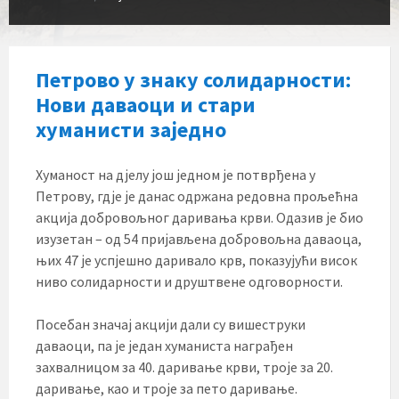
Петрово у знаку солидарности:
Нови даваоци и стари
хуманисти заједно
Хуманост на дјелу још једном је потврђена у
Петрову, гдје је данас одржана редовна прољећна
акција добровољног даривања крви. Одазив је био
изузетан – од 54 пријављена добровољна даваоца,
њих 47 је успјешно даривало крв, показујући висок
ниво солидарности и друштвене одговорности.
Посебан значај акцији дали су вишеструки
даваоци, па је један хуманиста награђен
захвалницом за 40. даривање крви, троје за 20.
даривање, као и троје за пето даривање.