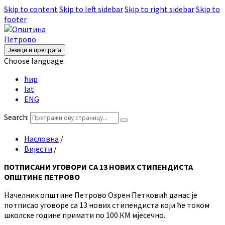
Skip to content
Skip to left sidebar
Skip to right sidebar
Skip to
footer
Језици и претрага
Choose language:
ћир
lat
ENG
Search:
Насловна
/
Вијести
/
ПОТПИСАНИ УГОВОРИ СА 13 НОВИХ СТИПЕНДИСТА
ОПШТИНЕ ПЕТРОВО
Начелник општине Петрово Озрен Петковић данас је
потписао уговоре са 13 нових стипендиста који ће током
школске године примати по 100 КМ мјесечно.