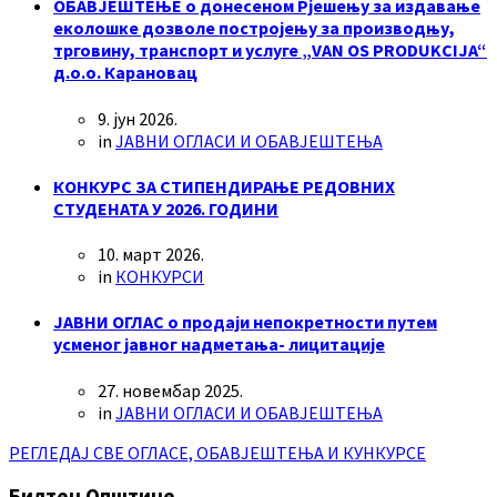
ОБАВЈЕШТЕЊЕ о донесеном Рјешењу за издавање
еколошке дозволе постројењу за производњу,
трговину, транспорт и услуге „VAN OS PRODUKCIJA“
д.о.о. Карановац
9. јун 2026.
in
ЈАВНИ ОГЛАСИ И ОБАВЈЕШТЕЊА
КОНКУРС ЗА СТИПЕНДИРАЊЕ РЕДОВНИХ
СТУДЕНАТА У 2026. ГОДИНИ
10. март 2026.
in
КОНКУРСИ
ЈАВНИ ОГЛАС о продаји непокретности путем
усменог јавног надметања- лицитације
27. новембар 2025.
in
ЈАВНИ ОГЛАСИ И ОБАВЈЕШТЕЊА
РЕГЛЕДАЈ СВЕ ОГЛАСЕ, ОБАВЈЕШТЕЊА И КУНКУРСЕ
Билтен Општине