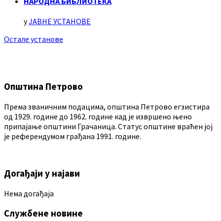
НАРОДНА БИБЛИОТЕКА
у
ЈАВНЕ УСТАНОВЕ
Остале установе
Општина Петрово
Према званичним подацима, општина Петрово егзистира
од 1929. године до 1962. године кад је извршено њено
припајање општини Грачаница. Статус општине враћен јој
је референдумом грађана 1991. године.
Догађаји у најави
Нема догађаја
Службене новине