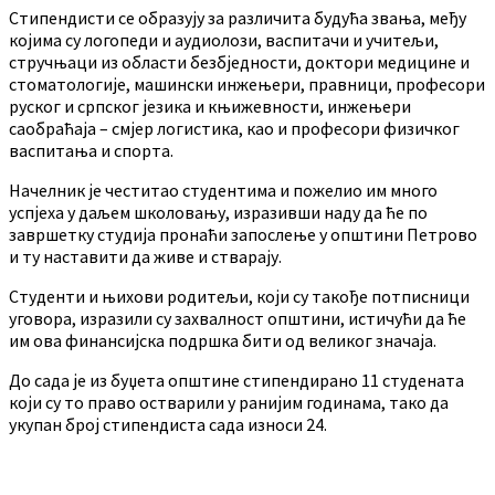
Стипендисти се образују за различита будућа звања, међу
којима су логопеди и аудиолози, васпитачи и учитељи,
стручњаци из области безбједности, доктори медицине и
стоматологије, машински инжењери, правници, професори
руског и српског језика и књижевности, инжењери
саобраћаја – смјер логистика, као и професори физичког
васпитања и спорта.
Начелник је честитао студентима и пожелио им много
успјеха у даљем школовању, изразивши наду да ће по
завршетку студија пронаћи запослење у општини Петрово
и ту наставити да живе и стварају.
Студенти и њихови родитељи, који су такође потписници
уговора, изразили су захвалност општини, истичући да ће
им ова финансијска подршка бити од великог значаја.
До сада је из буџета општине стипендирано 11 студената
који су то право остварили у ранијим годинама, тако да
укупан број стипендиста сада износи 24.