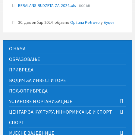
File
REBALANS-BUDZETA-ZA-2024..xls
1000 kB
size:
30. децембар 2024.
објавио
Opština Petrovo
у
Буџет
О НАМА
ОБРАЗОВАЊЕ
ПРИВРЕДА
ВОДИЧ ЗА ИНВЕСТИТОРЕ
ПОЉОПРИВРЕДА
УСТАНОВЕ И ОРГАНИЗАЦИЈЕ
ЦЕНТАР ЗА КУЛТУРУ, ИНФОРМИСАЊЕ И СПОРТ
СПОРТ
МЈЕСНЕ ЗАЈЕДНИЦЕ