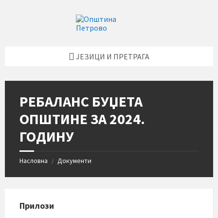
Skip
Skip
Skip
Skip
to
to
to
to
content
left
right
footer
sidebar
sidebar
ЈЕЗИЦИ И ПРЕТРАГА
РЕБАЛАНС БУЏЕТА
ОПШТИНЕ ЗА 2024.
ГОДИНУ
Насловна
Документи
/
Прилози