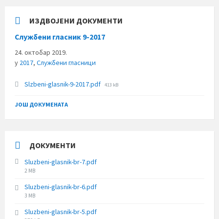
ИЗДВОЈЕНИ ДОКУМЕНТИ
Службени гласник 9-2017
24. октобар 2019.
у
2017
,
Службени гласници
File
Slzbeni-glasnik-9-2017.pdf
413 kB
size:
ЈОШ ДОКУМЕНАТА
ДОКУМЕНТИ
Sluzbeni-glasnik-br-7.pdf
File
2 MB
size:
Sluzbeni-glasnik-br-6.pdf
File
3 MB
size:
Sluzbeni-glasnik-br-5.pdf