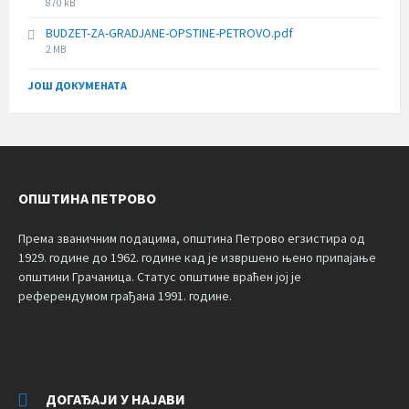
File
870 kB
size:
BUDZET-ZA-GRADJANE-OPSTINE-PETROVO.pdf
File
2 MB
size:
ЈОШ ДОКУМЕНАТА
ОПШТИНА ПЕТРОВО
Према званичним подацима, општина Петрово егзистира од
1929. године до 1962. године кад је извршено њено припајање
општини Грачаница. Статус општине враћен јој је
референдумом грађана 1991. године.
ДОГАЂАЈИ У НАЈАВИ