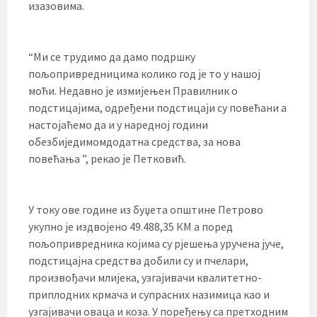
изазовима.
“Ми се трудимо да дамо подршку
пољопривредницима колико год је то у нашој
моћи. Недавно је измијењен Правилник о
подстицајима, одређени подстицаји су повећани а
настојаћемо да и у наредној години
обезбиједимомдодатна средства, за нова
повећања ”, рекао је Петковић.
У току ове године из буџета општине Петрово
укупно је издвојено 49.488,35 КМ а поред
пољопривредника којима су рјешења уручена јуче,
подстицајна средства добили су и пчелари,
произвођачи млијека, узгајивачи квалитетно-
приплодних крмача и супрасних назимица као и
узгајивачи оваца и коза. У поређењу са претходним