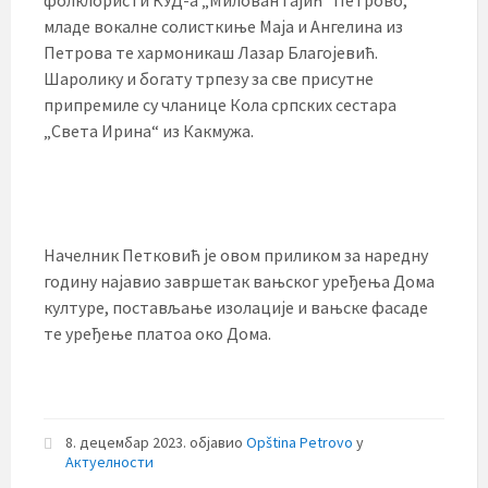
младе вокалне солисткиње Маја и Ангелина из
Петрова те хармоникаш Лазар Благојевић.
Шаролику и богату трпезу за све присутне
припремиле су чланице Кола српских сестара
„Света Ирина“ из Какмужа.
Начелник Петковић је овом приликом за наредну
годину најавио завршетак вањског уређења Дома
културе, постављање изолације и вањске фасаде
те уређење платоа око Дома.
8. децембар 2023.
објавио
Opština Petrovo
у
Актуелности