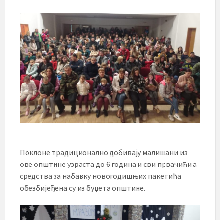
Поклоне традиционално добивају малишани из
ове општине узраста до 6 година и сви првачићи а
средства за набавку новогодишњих пакетића
обезбијеђена су из буџета општине.