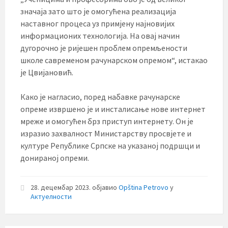
значаја зато што је омогућена реализација
наставног процеса уз примјену најновијих
информационих технологија. На овај начин
дугорочно је ријешен проблем опремљености
школе савременом рачунарском опремом“, истакао
је Цвијановић.
Како је нагласио, поред набавке рачунарске
опреме извршено је и инсталисање нове интернет
мреже и омогућен брз приступ интернету. Он је
изразио захвалност Министарству просвјете и
културе Републике Српске на указаној подршци и
донираној опреми.
28. децембар 2023.
објавио
Opština Petrovo
у
Актуелности