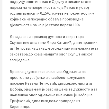
подручју општине као и Одлуку о висини стопе
пореза на непокретности, која ће као и у овој
години износити 0,15%, изузев непокретности у
којима се непосредно обавља производна
дјелатност и за које је стопа пореза 10%.
Досадашњи вршилац дужности секретара
Скупштине општине Мира Катанић, дипл.правник
из Петрова, на данашњој сједници именована је за
секретара до краја мандата овог скупштинског
засиједања.
Вршилац дужности начелника Одјељења за
просторно уређење и стамбено-комуналне
послове Невена Петковић, дипл.економиста из
Добоја, рјешењем је разријешена те дужности а за
начелника овог одјељења именован је Небојша
Трифковић, дипл.инж,пољопривреде из
Карановца.