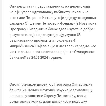
Ови резултати представљени су на церемонији
која је јутрос одржавана у кабинету начелника
општине Петрово. Истакнуто је да је дугогодишња
сарадња Општине Петрово и Фондације Мозаик на
Програму Омладинске банке дала изузетно добре
резултате, који подразумијевају укупно 65
реализованих пројеката и покренута 4
микробизниса. Најављен је и наставак сарадње као
и отварање новог позива за пројекте Омладинске
банке већ за 24.01.2024. године.
Овом приликом директор Програма Омладинска
банка БиХ Жељко Пауковић уручио је захвалницу
начелнику општине Озрену Петковићу, као и
донаторима који су дали допринос и подршку