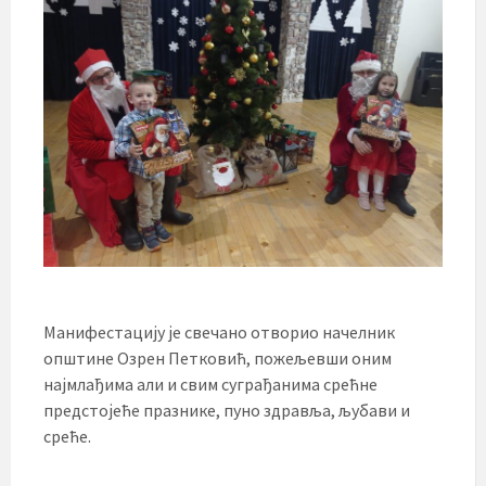
Манифестацију је свечано отворио начелник
општине Озрен Петковић, пожељевши оним
најмлађима али и свим суграђанима срећне
предстојеће празнике, пуно здравља, љубави и
среће.