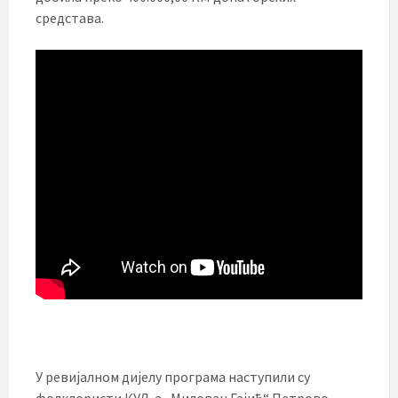
средстава.
У ревијалном дијелу програма наступили су
фолклористи КУД-а „Милован Гајић“ Петрово,