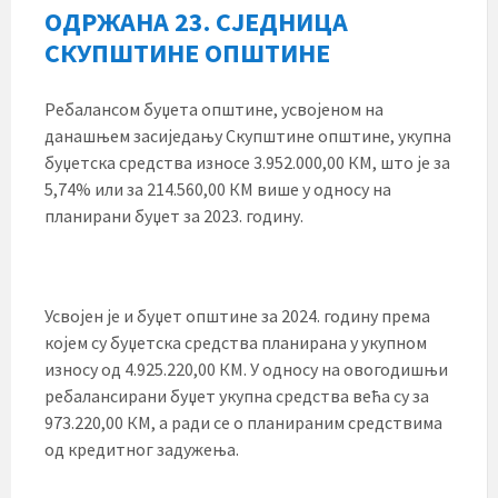
ОДРЖАНА 23. СЈЕДНИЦА
СКУПШТИНЕ ОПШТИНЕ
Ребалансом буџета општине, усвојеном на
данашњем засиједању Скупштине општине, укупна
буџетска средства износе 3.952.000,00 КМ, што је за
5,74% или за 214.560,00 КМ више у односу на
планирани буџет за 2023. годину.
Усвојен је и буџет општине за 2024. годину према
којем су буџетска средства планирана у укупном
износу од 4.925.220,00 КМ. У односу на овогодишњи
ребалансирани буџет укупна средства већа су за
973.220,00 КМ, а ради се о планираним средствима
од кредитног задужења.