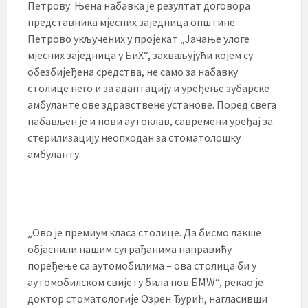
Петрову. Њена набавка је резултат договора
представника мјесних заједница општине
Петрово укључених у пројекат „Јачање улоге
мјесних заједница у БиХ“, захваљујући којем су
обезбијеђена средства, не само за набавку
столице него и за адаптацију и уређење зубарске
амбуланте ове здравствене установе. Поред свега
набављен је и нови аутоклав, савремени уређај за
стерилизацију неопходан за стоматолошку
амбуланту.
„Ово је премиум класа столице. Да бисмо лакше
објаснили нашим суграђанима направићу
поређење са аутомобилима – ова столица би у
аутомобилском свијету била нов БМW“, рекао је
доктор стоматологије Озрен Ђурић, нагласивши