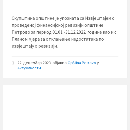
Скупштина општине је упозната са Извјештајем о
проведеној финансијској ревизији општине
Петрово за период 01.01.-31.12.2022. године као и с
Планом мјера за отклањање недостатака по
извјештају о ревизији.
22. децембар 2023.
објавио
Opština Petrovo
у
Актуелности