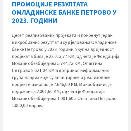
ПРОМОЦИЈЕ РЕЗУЛТАТА
ОМЛАДИНСКЕ БАНКЕ ПЕТРОВО У
2023. ГОДИНИ
Десет реализованих пројеката и покренут један
микробизнис резултати су дјеловања Омладинске
банке Петрово у 2023. години. Укупна вриједност
пројеката била је 22.013,77 КМ, од чега је Фондација
Мозаик обезбиједила 5.744,73 КМ, Општина
Петрово 8.621,04 КМ а допринос неформалних
група младих које су аплицирале и реализовале
пројекте износио је 7.646,00 КМ. Микробизнис је
подржан са 2.001,60 КМ, од чега је Фондација
Мозаик обезбиједила 1.001,60 а Општина Петрово
1.000,00 марака.