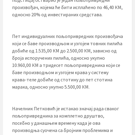
произвођач, којема ће бити исплаћено по 46,40 КМ,
односно 20% од инвестираних средстава.
Пет индивидуалних пољопривредних произвођача
који се баве производњом и узгојем товних пилића
добиће од 1.535,00 КМ до 2.500,00 КМ, зависно од
броја испоручених пилића, односно укупно
10.960,00 КМ а тридесет пољопривредника који се
баве производњом и узгојем крава у систему
крава-теле добиће од стотину до пет стотина
марака, односно укупно 5.500,00 КМ.
Начелник Петковић је истакао значај рада сваког
пољопривредника за комплетно друштво,
посебно у данашњем времену када је ова
производња суочена са бројним проблемима и