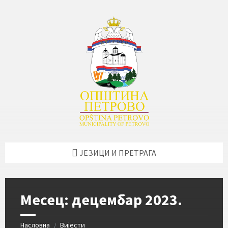
Skip
Skip
Skip
Skip
to
to
to
to
content
left
right
footer
sidebar
sidebar
ЈЕЗИЦИ И ПРЕТРАГА
Месец:
децембар 2023.
Насловна
Вијести
/