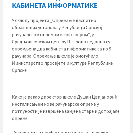
КАБИНЕТА ИНФОРМАТИКЕ
У склопу пројекта „Опремање васпитно
образовних установа у Републици Српској
рачунарском опремом и софтвером“, у
Средњошколском центру Петрово недавно су
опремљена два кабинета информатике са по 9
рачунара. Опремање школе је омогућило
Министарство просвјете и културе Реппублике
Српске.
Како је рекао директор школе Душан Цвијановић
инсталисањем нове рачунарске опреме у
потпуности је извршена замјена старе и дотрајале
опреме.
„Ученицима и професорима ово је од великог