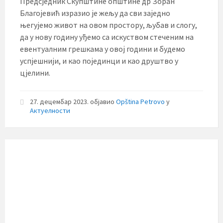
Предсједник Скупштине општине др Зоран
Благојевић изразио је жељу да сви заједно
његујемо живот на овом простору, љубав и слогу,
да у нову годину уђемо са искуством стеченим на
евентуалним грешкама у овој години и будемо
успјешнији, и као појединци и као друштво у
цјелини.
27. децембар 2023.
објавио
Opština Petrovo
у
Актуелности