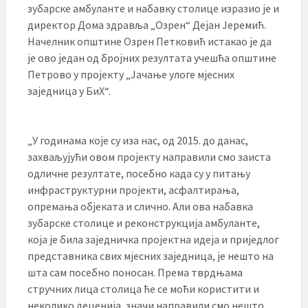
зубарске амбуланте и набавку столице изразио је и
директор Дома здравља „Озрен“ Дејан Јеремић.
Начелник општине Озрен Петковић истакао је да
је ово један од бројних резултата учешћа општине
Петрово у пројекту „Јачање улоге мјесних
заједница у БиХ“.
„У годинама које су иза нас, од 2015. до данас,
захваљујући овом пројекту направили смо заиста
одличне резултате, посебно када су у питању
инфраструктурни пројекти, асфалтирања,
опремања објеката и слично. Али ова набавка
зубарске столице и реконструкција амбуланте,
која је била заједничка пројектна идеја и приједлог
представника свих мјесних заједница, је нешто на
шта сам посебно поносан. Према тврдњама
стручних лица столица ће се моћи користити и
неколико деценија, значи направили смо нешто