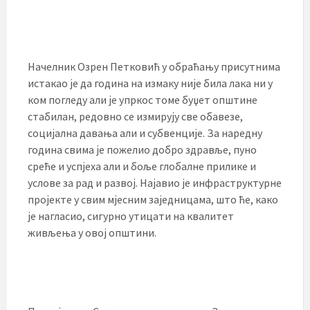
Начелник Озрен Петковић у обраћању присутнима
истакао је да година на измаку није била лака ни у
ком погледу али је упркос томе буџет општине
стабилан, редовно се измирују све обавезе,
социјална давања али и субвенције. За наредну
година свима је пожелио добро здравље, пуно
среће и успјеха али и боље глобалне прилике и
услове за рад и развој. Најавио је инфраструктурне
пројекте у свим мјесним заједницама, што ће, како
је нагласио, сигурно утицати на квалитет
живљења у овој општини.