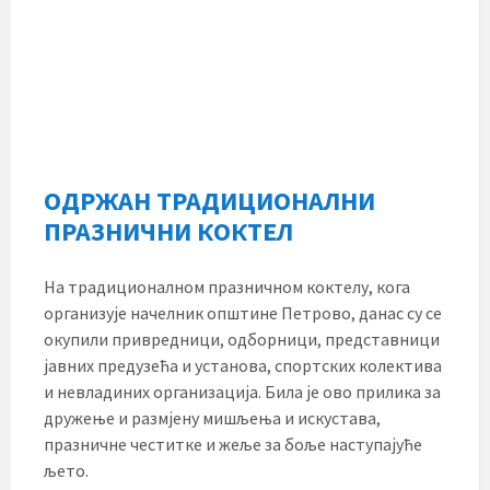
ОДРЖАН ТРАДИЦИОНАЛНИ
ПРАЗНИЧНИ КОКТЕЛ
На традиционалном празничном коктелу, кога
организује начелник општине Петрово, данас су се
окупили привредници, одборници, представници
јавних предузећа и установа, спортских колектива
и невладиних организација. Била је ово прилика за
дружење и размјену мишљења и искустава,
празничне честитке и жеље за боље наступајуће
љето.