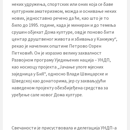
неких удружења, спортских или оних која се баве
културним аматеризмом, можда и оснивање неких
нових, једноставно речено да ће, као што је то
било до 1995. године, када је миниран и до темеља
срушен објекат Дома културе, овдје поново бити
центар друштвеног живота и збивања у Какмужу“,
рекао је начелник општине Петрово Озрен
Петковић. Он је изразио велику захвалност
Развојном програму Уједињених нација – УНДП,
као носиоцу пројекта „Јачање улоге мјесних
заједница у БиХ“, односно Влади Швицарске и
Шведској као донаторима, јер су захваљујући
наведеном пројекту обезбијеђена средства за
уређење сале новог Дома културе.
Свечаности је присуствовала и делегација УНДП-а