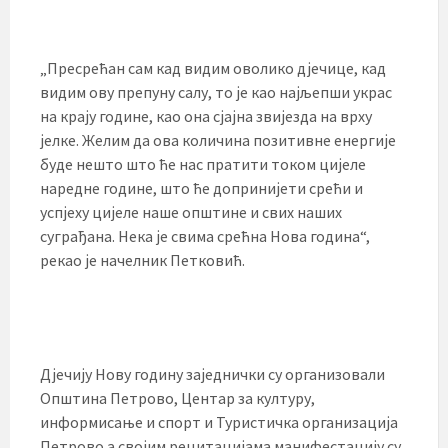
„Пресрећан сам кад видим оволико дјечице, кад
видим ову препуну салу, то је као најљепши украс
на крају године, као она сјајна звијезда на врху
јелке. Желим да ова количина позитивне енергије
буде нешто што ће нас пратити током цијеле
наредне године, што ће допринијети срећи и
успјеху цијеле наше општине и свих наших
суграђана. Нека је свима срећна Нова година“,
рекао је начелник Петковић.
Дјечију Нову годину заједнички су организовали
Општина Петрово, Центар за културу,
информисање и спорт и Туристичка организација
Петрово а својим рецитацијама манифестацију су