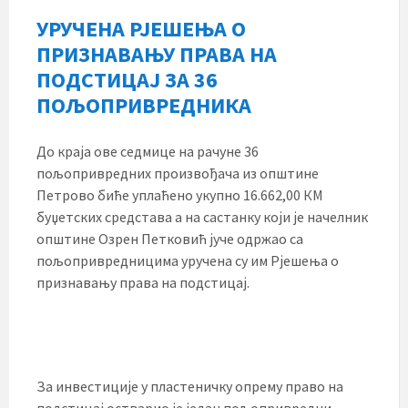
УРУЧЕНА РЈЕШЕЊА О
ПРИЗНАВАЊУ ПРАВА НА
ПОДСТИЦАЈ ЗА 36
ПОЉОПРИВРЕДНИКА
До краја ове седмице на рачуне 36
пољопривредних произвођача из општине
Петрово биће уплаћено укупно 16.662,00 КМ
буџетских средстава а на састанку који је начелник
општине Озрен Петковић јуче одржао са
пољопривредницима уручена су им Рјешења о
признавању права на подстицај.
За инвестиције у пластеничку опрему право на
подстицај остварио је један пољопривредни