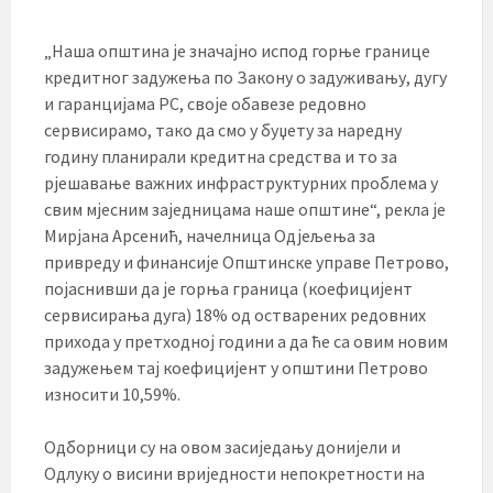
„Наша општина је значајно испод горње границе
кредитног задужења по Закону о задуживању, дугу
и гаранцијама РС, своје обавезе редовно
сервисирамо, тако да смо у буџету за наредну
годину планирали кредитна средства и то за
рјешавање важних инфраструктурних проблема у
свим мјесним заједницама наше општине“, рекла је
Мирјана Арсенић, начелница Одјељења за
привреду и финансије Општинске управе Петрово,
појаснивши да је горња граница (коефицијент
сервисирања дуга) 18% од остварених редовних
прихода у претходној години а да ће са овим новим
задужењем тај коефицијент у општини Петрово
износити 10,59%.
Одборници су на овом засиједању донијели и
Одлуку о висини вриједности непокретности на