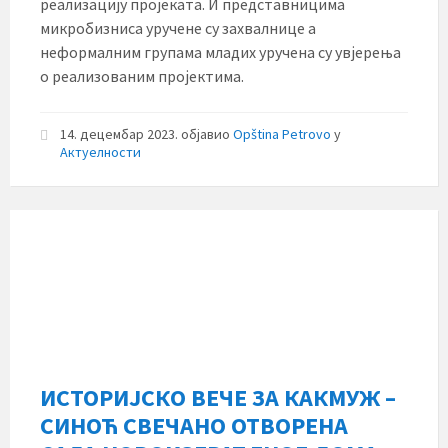
реализацију пројеката. И представницима
микробизниса уручене су захвалнице а
неформалним групама младих уручена су увјерења
о реализованим пројектима.
14. децембар 2023.
објавио
Opština Petrovo
у
Актуелности
ИСТОРИЈСКО ВЕЧЕ ЗА КАКМУЖ –
СИНОЋ СВЕЧАНО ОТВОРЕНА