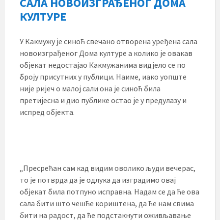
САЛА НОВОИЗГРАЂЕНОГ ДОМА
КУЛТУРЕ
У Какмужу је синоћ свечано отворена уређена сала
новоизграђеног Дома културе а колико је овакав
објекат недостајао Какмужанима видјело се по
броју присутних у публици. Наиме, иако уопште
није ријеч о малој сали она је синоћ била
претијесна и дио публике остао је у предулазу и
испред објекта.
„Пресрећан сам кад видим оволико људи вечерас,
то је потврда да је одлука да изградимо овај
објекат била потпуно исправна. Надам се да ће ова
сала бити што чешће кориштена, да ће нам свима
бити на радост, да ће подстакнути оживљавање