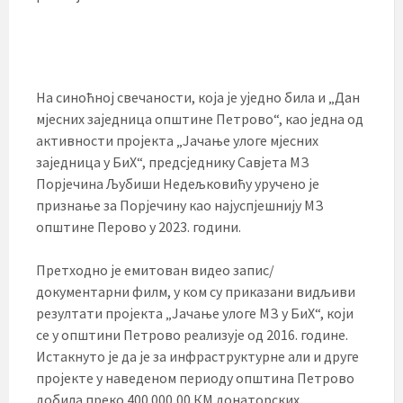
На синоћној свечаности, која је уједно била и „Дан
мјесних заједница општине Петрово“, као једна од
активности пројекта „Јачање улоге мјесних
заједница у БиХ“, предсједнику Савјета МЗ
Порјечина Љубиши Недељковићу уручено је
признање за Порјечину као најуспјешнију МЗ
општине Перово у 2023. години.
Претходно је емитован видео запис/
документарни филм, у ком су приказани видљиви
резултати пројекта „Јачање улоге МЗ у БиХ“, који
се у општини Петрово реализује од 2016. године.
Истакнуто је да је за инфраструктурне али и друге
пројекте у наведеном периоду општина Петрово
добила преко 400.000,00 КМ донаторских