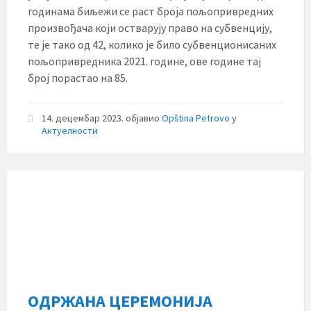
годинама биљежи се раст броја пољопривредних
произвођача који остварују право на субвенцију,
те је тако од 42, колико је било субвенционисаних
пољопривредника 2021. године, ове године тај
број порастао на 85.
14. децембар 2023.
објавио
Opština Petrovo
у
Актуелности
ОДРЖАНА ЦЕРЕМОНИЈА