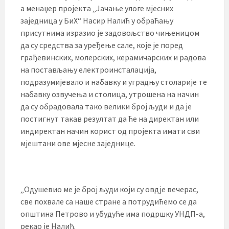
а менаџер пројекта „Јачање улоге мјесних
заједница у БиХ“ Насир Налић у обраћању
присутнима изразио је задовољство чињеницом
да су средства за уређење сале, које је поред
грађевинских, молерских, керамичарских и радова
на постављању електроинсталација,
подразумијевало и набавку и уградњу столарије те
набавку озвучења и столица, утрошена на начин
да су обрадовала тако велики број људи и да је
постигнут такав резултат да ће на директан или
индиректан начин корист од пројекта имати сви
мјештани ове мјесне заједнице.
„Одушевио ме је број људи који су овдје вечерас,
све похвале са наше стране а потрудићемо се да
општина Петрово и убудуће има подршку УНДП-а,
рекао је Налић.