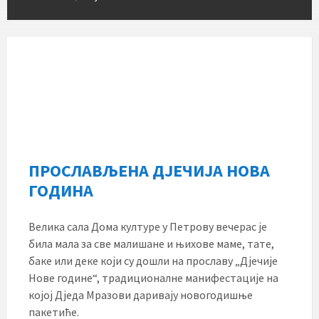
ПРОСЛАВЉЕНА ДЈЕЧИЈА НОВА
ГОДИНА
Велика сала Дома културе у Петрову вечерас је
била мала за све малишане и њихове маме, тате,
баке или деке који су дошли на прославу „Дјечије
Нове године“, традиционалне манифестације на
којој Дједа Мразови даривају новогодишње
пакетиће.