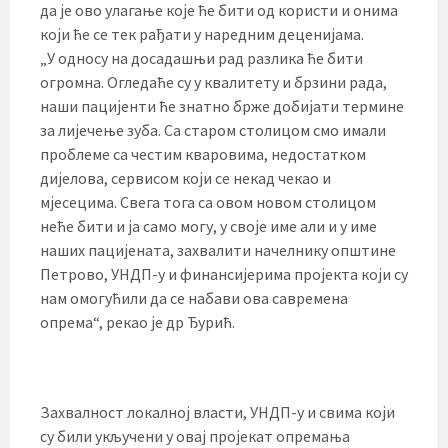
да је ово улагање које ће бити од користи и онима
који ће се тек рађати у наредним деценијама.
„У односу на досадашњи рад разлика ће бити
огромна. Огледаће су у квалитету и брзини рада,
наши пацијенти ће знатно брже добијати термине
за лијечење зуба. Са старом столицом смо имали
проблеме са честим кваровима, недостатком
дијелова, сервисом који се некад чекао и
мјесецима. Свега тога са овом новом столицом
неће бити и ја само могу, у своје име али и у име
наших пацијената, захвалити начелнику општине
Петрово, УНДП-у и финансијерима пројекта који су
нам омогућили да се набави ова савремена
опрема“, рекао је др Ђурић.
Захвалност локалној власти, УНДП-у и свима који
су били укључени у овај пројекат опремања